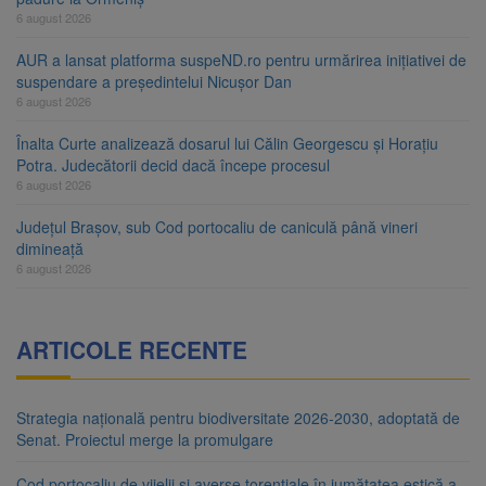
6 august 2026
AUR a lansat platforma suspeND.ro pentru urmărirea inițiativei de
suspendare a președintelui Nicușor Dan
6 august 2026
Înalta Curte analizează dosarul lui Călin Georgescu și Horațiu
Potra. Judecătorii decid dacă începe procesul
6 august 2026
Județul Brașov, sub Cod portocaliu de caniculă până vineri
dimineață
6 august 2026
ARTICOLE RECENTE
Strategia națională pentru biodiversitate 2026-2030, adoptată de
Senat. Proiectul merge la promulgare
Cod portocaliu de vijelii și averse torențiale în jumătatea estică a