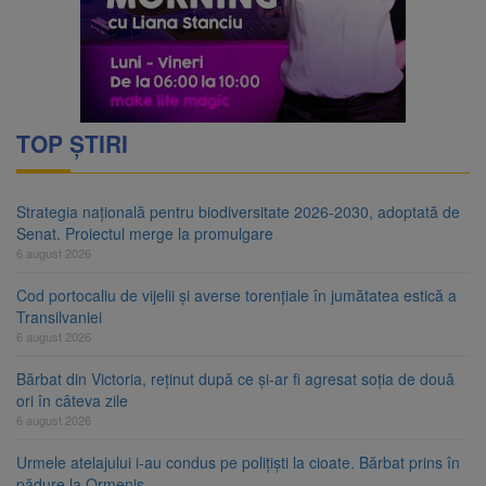
TOP ȘTIRI
Strategia națională pentru biodiversitate 2026-2030, adoptată de
Senat. Proiectul merge la promulgare
6 august 2026
Cod portocaliu de vijelii și averse torențiale în jumătatea estică a
Transilvaniei
6 august 2026
Bărbat din Victoria, reținut după ce și-ar fi agresat soția de două
ori în câteva zile
6 august 2026
Urmele atelajului i-au condus pe polițiști la cioate. Bărbat prins în
pădure la Ormeniș