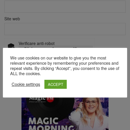
Site web
Verificare anti-robot
Click pentru a începe verificarea
Friendly
Captcha ⇗
We use cookies on our website to give you the most
relevant experience by remembering your preferences and
repeat visits. By clicking “Accept”, you consent to the use of
ALL the cookies.
Acest site folosește Akismet pentru a reduce spamul.
Află cum
Cookie settings
ACCEPT
sunt procesate datele comentariilor tale
.