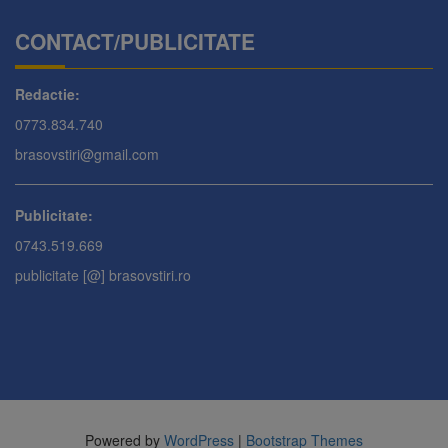
CONTACT/PUBLICITATE
Redactie:
0773.834.740
brasovstiri@gmail.com
Publicitate:
0743.519.669
publicitate [@] brasovstiri.ro
Powered by
WordPress
|
Bootstrap Themes