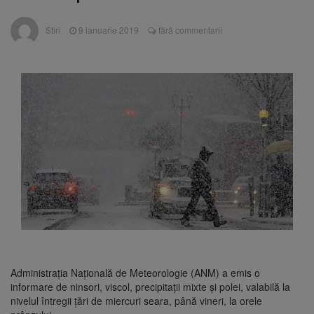
Ormeniș
AUR a lansat platforma
6 august 2026
Stiri
9 ianuarie 2019
fără commentarii
suspeND.ro pentru urmărirea inițiativei de
suspendare a președintelui Nicușor Dan
Înalta Curte analizează
6 august 2026
dosarul lui Călin Georgescu și Horațiu Potra.
Judecătorii decid dacă începe procesul
Strategia națională pentru
6 august 2026
biodiversitate 2026-2030, adoptată de Senat.
Proiectul merge la promulgare
Administraţia Naţională de Meteorologie (ANM) a emis o
informare de ninsori, viscol, precipitaţii mixte şi polei, valabilă la
nivelul întregii ţări de miercuri seara, până vineri, la orele