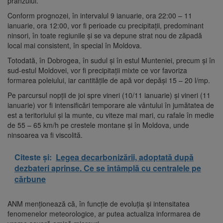
prânzului.
Conform prognozei, în intervalul 9 ianuarie, ora 22:00 – 11
ianuarie, ora 12:00, vor fi perioade cu precipitaţii, predominant
ninsori, în toate regiunile şi se va depune strat nou de zăpadă
local mai consistent, în special în Moldova.
Totodată, în Dobrogea, în sudul şi în estul Munteniei, precum şi în
sud-estul Moldovei, vor fi precipitaţii mixte ce vor favoriza
formarea poleiului, iar cantităţile de apă vor depăşi 15 – 20 l/mp.
Pe parcursul nopţii de joi spre vineri (10/11 ianuarie) şi vineri (11
ianuarie) vor fi intensificări temporare ale vântului în jumătatea de
est a teritoriului şi la munte, cu viteze mai mari, cu rafale în medie
de 55 – 65 km/h pe crestele montane şi în Moldova, unde
ninsoarea va fi viscolită.
Citeste și:
Legea decarbonizării, adoptată după
dezbateri aprinse. Ce se întâmplă cu centralele pe
cărbune
ANM menţionează că, în funcţie de evoluţia şi intensitatea
fenomenelor meteorologice, ar putea actualiza informarea de