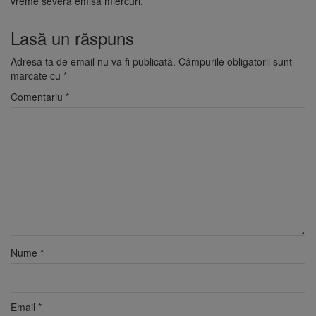
vreme severă emisă miercuri.
Lasă un răspuns
Adresa ta de email nu va fi publicată.
Câmpurile obligatorii sunt
marcate cu
*
Comentariu
*
Nume
*
Email
*