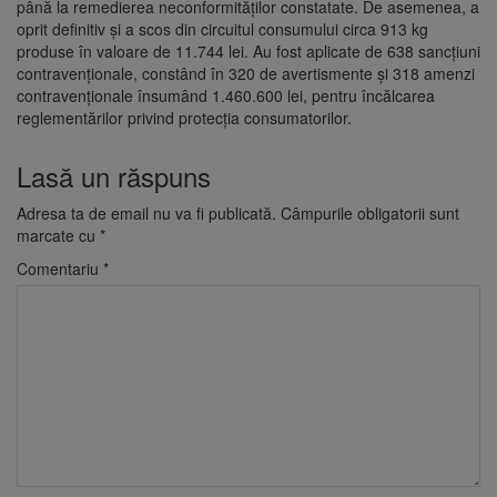
până la remedierea neconformităţilor constatate. De asemenea, a
oprit definitiv şi a scos din circuitul consumului circa 913 kg
produse în valoare de 11.744 lei. Au fost aplicate de 638 sancţiuni
contravenţionale, constând în 320 de avertismente şi 318 amenzi
contravenţionale însumând 1.460.600 lei, pentru încălcarea
reglementărilor privind protecţia consumatorilor.
Lasă un răspuns
Adresa ta de email nu va fi publicată.
Câmpurile obligatorii sunt
marcate cu
*
Comentariu
*