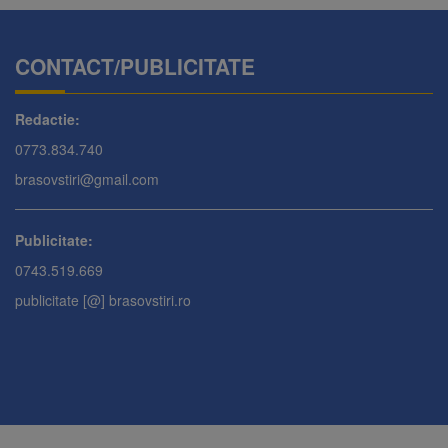
CONTACT/PUBLICITATE
Redactie:
0773.834.740
brasovstiri@gmail.com
Publicitate:
0743.519.669
publicitate [@] brasovstiri.ro