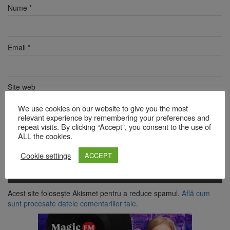
Nume
*
Email
*
Site web
We use cookies on our website to give you the most
relevant experience by remembering your preferences and
repeat visits. By clicking “Accept”, you consent to the use of
Verificare anti-robot
ALL the cookies.
Click pentru a începe verificarea
Friendly
Captcha ⇗
Cookie settings
ACCEPT
Acest site folosește Akismet pentru a reduce spamul.
Află cum
sunt procesate datele comentariilor tale
.