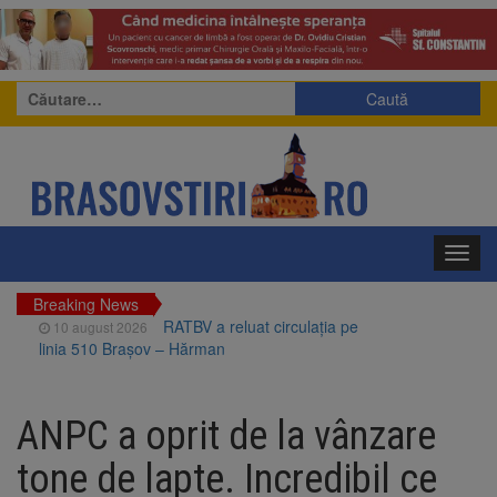
Caută
după:
Toggl
navig
Breaking News
RATBV a reluat circulația pe
10 august 2026
linia 510 Brașov – Hărman
Noi reguli pentru românii
10 august 2026
care aduc țigări și alcool din UE
ANPC a oprit de la vânzare
Nivelul Dunării a crescut la
10 august 2026
tone de lapte. Incredibil ce
Cernavodă. Unitatea 2 a centralei nucleare