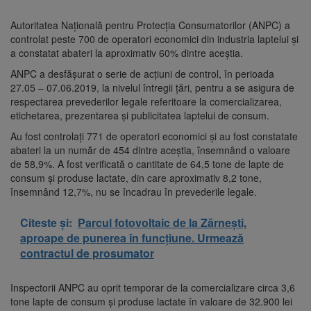
Autoritatea Naţională pentru Protecţia Consumatorilor (ANPC) a
controlat peste 700 de operatori economici din industria laptelui şi
a constatat abateri la aproximativ 60% dintre aceştia.
ANPC a desfăşurat o serie de acţiuni de control, în perioada
27.05 – 07.06.2019, la nivelul întregii ţări, pentru a se asigura de
respectarea prevederilor legale referitoare la comercializarea,
etichetarea, prezentarea şi publicitatea laptelui de consum.
Au fost controlaţi 771 de operatori economici şi au fost constatate
abateri la un număr de 454 dintre aceştia, însemnând o valoare
de 58,9%. A fost verificată o cantitate de 64,5 tone de lapte de
consum şi produse lactate, din care aproximativ 8,2 tone,
însemnând 12,7%, nu se încadrau în prevederile legale.
Citeste și:
Parcul fotovoltaic de la Zărnești,
aproape de punerea în funcțiune. Urmează
contractul de prosumator
Inspectorii ANPC au oprit temporar de la comercializare circa 3,6
tone lapte de consum şi produse lactate în valoare de 32.900 lei