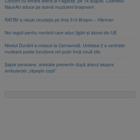
Concert cu intrare liberă la Făgăraș, pe 14 august. Cvartetul
NaunArt aduce pe scenă muzicieni brașoveni
RATBV a reluat circulația pe linia 510 Brașov – Hărman
Noi reguli pentru românii care aduc țigări și alcool din UE
Nivelul Dunării a crescut la Cernavodă. Unitatea 2 a centralei
nucleare poate funcționa cel puțin încă nouă zile
Șapte persoane, arestate preventiv după atacul asupra
ambulanței „răpește copii”