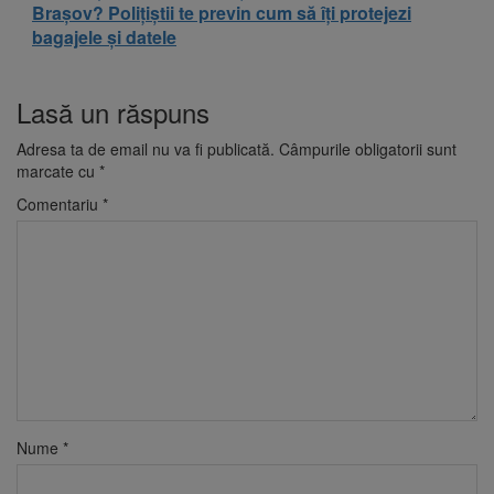
Brașov? Polițiștii te previn cum să îți protejezi
bagajele și datele
Lasă un răspuns
Adresa ta de email nu va fi publicată.
Câmpurile obligatorii sunt
marcate cu
*
Comentariu
*
Nume
*