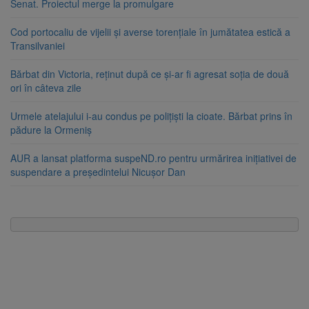
Senat. Proiectul merge la promulgare
Cod portocaliu de vijelii și averse torențiale în jumătatea estică a
Transilvaniei
Bărbat din Victoria, reținut după ce și-ar fi agresat soția de două
ori în câteva zile
Urmele atelajului i-au condus pe polițiști la cioate. Bărbat prins în
pădure la Ormeniș
AUR a lansat platforma suspeND.ro pentru urmărirea inițiativei de
suspendare a președintelui Nicușor Dan