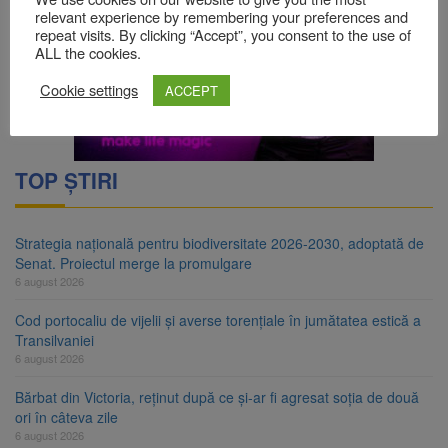
relevant experience by remembering your preferences and
repeat visits. By clicking “Accept”, you consent to the use of
ALL the cookies.
Cookie settings
ACCEPT
TOP ȘTIRI
Strategia națională pentru biodiversitate 2026-2030, adoptată de
Senat. Proiectul merge la promulgare
6 august 2026
Cod portocaliu de vijelii și averse torențiale în jumătatea estică a
Transilvaniei
6 august 2026
Bărbat din Victoria, reținut după ce și-ar fi agresat soția de două
ori în câteva zile
6 august 2026