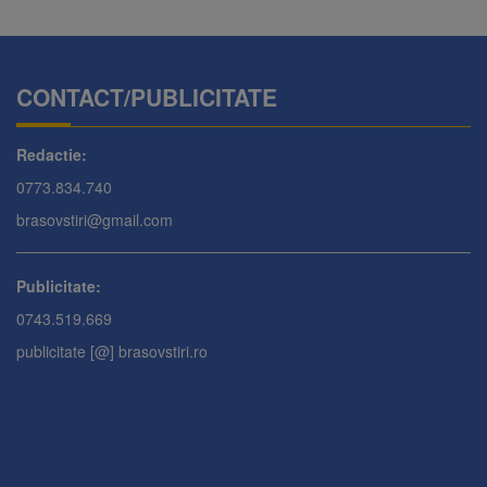
CONTACT/PUBLICITATE
Redactie:
0773.834.740
brasovstiri@gmail.com
Publicitate:
0743.519.669
publicitate [@] brasovstiri.ro