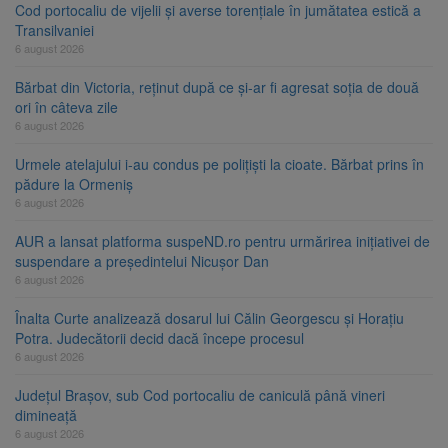
Cod portocaliu de vijelii și averse torențiale în jumătatea estică a
Transilvaniei
6 august 2026
Bărbat din Victoria, reținut după ce și-ar fi agresat soția de două
ori în câteva zile
6 august 2026
Urmele atelajului i-au condus pe polițiști la cioate. Bărbat prins în
pădure la Ormeniș
6 august 2026
AUR a lansat platforma suspeND.ro pentru urmărirea inițiativei de
suspendare a președintelui Nicușor Dan
6 august 2026
Înalta Curte analizează dosarul lui Călin Georgescu și Horațiu
Potra. Judecătorii decid dacă începe procesul
6 august 2026
Județul Brașov, sub Cod portocaliu de caniculă până vineri
dimineață
6 august 2026