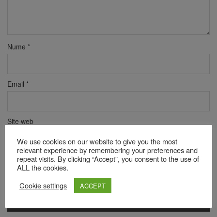
Nume
*
Email
*
Site web
We use cookies on our website to give you the most
relevant experience by remembering your preferences and
repeat visits. By clicking “Accept”, you consent to the use of
Verificare anti-robot
ALL the cookies.
Click pentru a începe verificarea
Friendly
Captcha ⇗
Cookie settings
ACCEPT