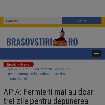
Caută
după:
Toggl
navig
Breaking News
Cod portocaliu de vijelii și
6 august 2026
averse torențiale în jumătatea estică a
Transilvaniei
Bărbat din Victoria, reținut
6 august 2026
după ce și-ar fi agresat soția de două ori în
APIA: Fermierii mai au doar
câteva zile
Urmele atelajului i-au condus
6 august 2026
trei zile pentru depunerea
pe polițiști la cioate. Bărbat prins în pădure la