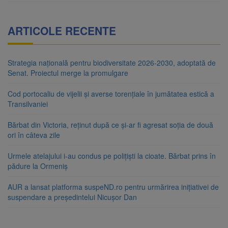
ARTICOLE RECENTE
Strategia națională pentru biodiversitate 2026-2030, adoptată de
Senat. Proiectul merge la promulgare
Cod portocaliu de vijelii și averse torențiale în jumătatea estică a
Transilvaniei
Bărbat din Victoria, reținut după ce și-ar fi agresat soția de două
ori în câteva zile
Urmele atelajului i-au condus pe polițiști la cioate. Bărbat prins în
pădure la Ormeniș
AUR a lansat platforma suspeND.ro pentru urmărirea inițiativei de
suspendare a președintelui Nicușor Dan