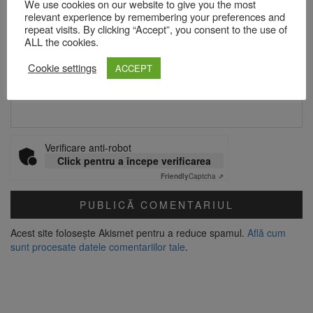
We use cookies on our website to give you the most
relevant experience by remembering your preferences and
repeat visits. By clicking “Accept”, you consent to the use of
Email
*
ALL the cookies.
Cookie settings
ACCEPT
Site web
Verificare anti-robot
Click pentru a începe verificarea
Friendly
Captcha ⇗
Acest site folosește Akismet pentru a reduce spamul.
Află cum
sunt procesate datele comentariilor tale
.