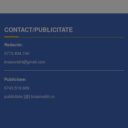
CONTACT/PUBLICITATE
Redactie:
0773.834.740
brasovstiri@gmail.com
Publicitate:
0743.519.669
publicitate [@] brasovstiri.ro