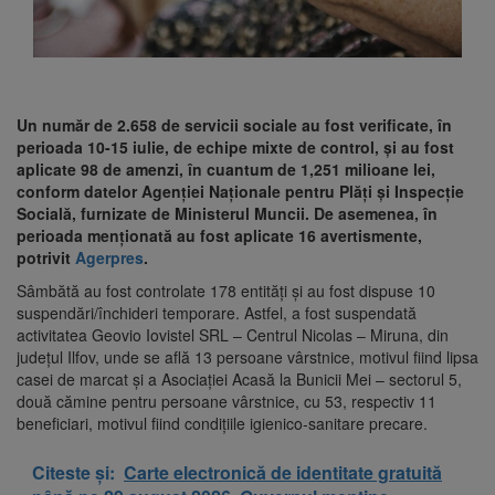
Un număr de 2.658 de servicii sociale au fost verificate, în
perioada 10-15 iulie, de echipe mixte de control, şi au fost
aplicate 98 de amenzi, în cuantum de 1,251 milioane lei,
conform datelor Agenţiei Naţionale pentru Plăţi şi Inspecţie
Socială, furnizate de Ministerul Muncii. De asemenea, în
perioada menţionată au fost aplicate 16 avertismente,
potrivit
Agerpres
.
Sâmbătă au fost controlate 178 entităţi şi au fost dispuse 10
suspendări/închideri temporare. Astfel, a fost suspendată
activitatea Geovio Iovistel SRL – Centrul Nicolas – Miruna, din
judeţul Ilfov, unde se află 13 persoane vârstnice, motivul fiind lipsa
casei de marcat şi a Asociaţiei Acasă la Bunicii Mei – sectorul 5,
două cămine pentru persoane vârstnice, cu 53, respectiv 11
beneficiari, motivul fiind condiţiile igienico-sanitare precare.
Citeste și:
Carte electronică de identitate gratuită