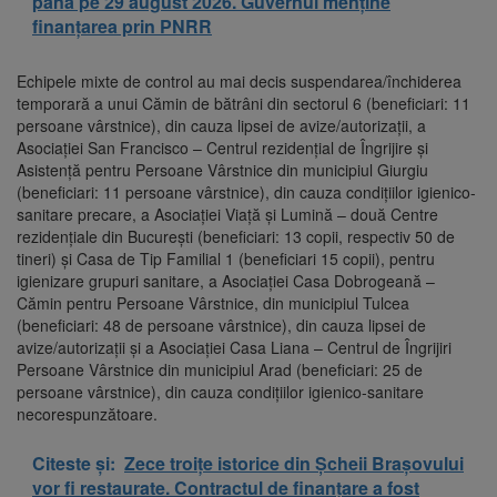
până pe 29 august 2026. Guvernul menține
finanțarea prin PNRR
Echipele mixte de control au mai decis suspendarea/închiderea
temporară a unui Cămin de bătrâni din sectorul 6 (beneficiari: 11
persoane vârstnice), din cauza lipsei de avize/autorizaţii, a
Asociaţiei San Francisco – Centrul rezidenţial de Îngrijire şi
Asistenţă pentru Persoane Vârstnice din municipiul Giurgiu
(beneficiari: 11 persoane vârstnice), din cauza condiţiilor igienico-
sanitare precare, a Asociaţiei Viaţă şi Lumină – două Centre
rezidenţiale din Bucureşti (beneficiari: 13 copii, respectiv 50 de
tineri) şi Casa de Tip Familial 1 (beneficiari 15 copii), pentru
igienizare grupuri sanitare, a Asociaţiei Casa Dobrogeană –
Cămin pentru Persoane Vârstnice, din municipiul Tulcea
(beneficiari: 48 de persoane vârstnice), din cauza lipsei de
avize/autorizaţii şi a Asociaţiei Casa Liana – Centrul de Îngrijiri
Persoane Vârstnice din municipiul Arad (beneficiari: 25 de
persoane vârstnice), din cauza condiţiilor igienico-sanitare
necorespunzătoare.
Citeste și:
Zece troițe istorice din Șcheii Brașovului
vor fi restaurate. Contractul de finanțare a fost