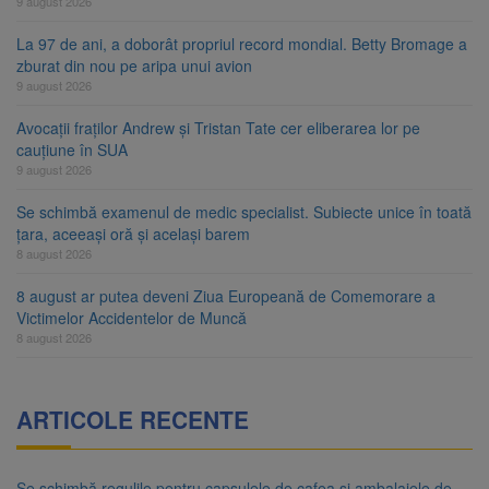
9 august 2026
La 97 de ani, a doborât propriul record mondial. Betty Bromage a
zburat din nou pe aripa unui avion
9 august 2026
Avocații fraților Andrew și Tristan Tate cer eliberarea lor pe
cauțiune în SUA
9 august 2026
Se schimbă examenul de medic specialist. Subiecte unice în toată
țara, aceeași oră și același barem
8 august 2026
8 august ar putea deveni Ziua Europeană de Comemorare a
Victimelor Accidentelor de Muncă
8 august 2026
ARTICOLE RECENTE
Se schimbă regulile pentru capsulele de cafea și ambalajele de