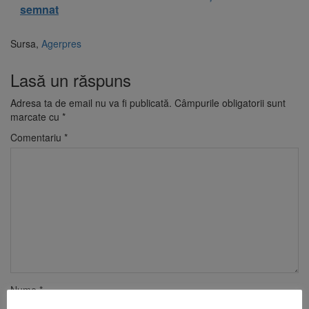
semnat
Sursa,
Agerpres
Lasă un răspuns
Adresa ta de email nu va fi publicată.
Câmpurile obligatorii sunt
marcate cu
*
Comentariu
*
Nume
*