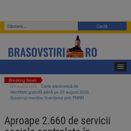
Caută
după:
Toggl
navig
Breaking News
Carte electronică de
9 august 2026
identitate gratuită până pe 29 august 2026.
Guvernul menține finanțarea prin PNRR
Zece troițe istorice din Șcheii
9 august 2026
Brașovului vor fi restaurate. Contractul de
Aproape 2.660 de servicii
finanțare a fost semnat