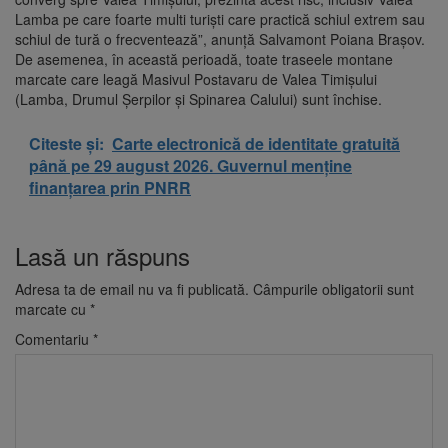
Lamba pe care foarte multi turişti care practică schiul extrem sau
schiul de tură o frecventează”, anunţă Salvamont Poiana Braşov.
De asemenea, în această perioadă, toate traseele montane
marcate care leagă Masivul Postavaru de Valea Timişului
(Lamba, Drumul Şerpilor şi Spinarea Calului) sunt închise.
Citeste și:
Carte electronică de identitate gratuită
până pe 29 august 2026. Guvernul menține
finanțarea prin PNRR
Lasă un răspuns
Adresa ta de email nu va fi publicată.
Câmpurile obligatorii sunt
marcate cu
*
Comentariu
*