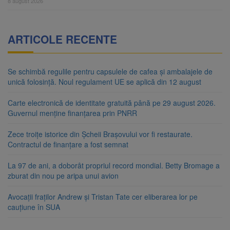
8 august 2026
ARTICOLE RECENTE
Se schimbă regulile pentru capsulele de cafea și ambalajele de
unică folosință. Noul regulament UE se aplică din 12 august
Carte electronică de identitate gratuită până pe 29 august 2026.
Guvernul menține finanțarea prin PNRR
Zece troițe istorice din Șcheii Brașovului vor fi restaurate.
Contractul de finanțare a fost semnat
La 97 de ani, a doborât propriul record mondial. Betty Bromage a
zburat din nou pe aripa unui avion
Avocații fraților Andrew și Tristan Tate cer eliberarea lor pe
cauțiune în SUA