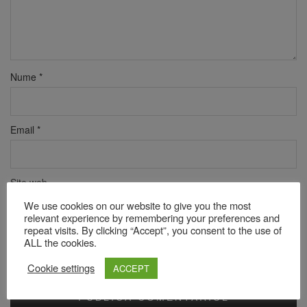
Nume
*
Email
*
Site web
We use cookies on our website to give you the most
relevant experience by remembering your preferences and
repeat visits. By clicking “Accept”, you consent to the use of
Verificare anti-robot
ALL the cookies.
Click pentru a începe verificarea
Cookie settings
ACCEPT
Friendly
Captcha ⇗