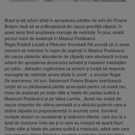
Brazii şi alţi arbori aflaţi în apropierea pârtiilor de schi din Poiana
Braşov riscă să se prăbuşească din cauza greutăţii zăpezii, în
acest sens fiind amplasate marcaje de restricţie. În plus, există
pericol mare de avalanşă în Masivul Postăvarul.
Regia Publică Locală a Pădurilor Kronstadt RA anunţă că în acest
moment se intervine în regim de urgenţă în Masivul Postăvarul
din cauza căderilor abundente de zăpadă care afectează inclusiv
arborii din apropierea domeniului schiabil şi traseelor instalaţiilor
pe cablu. „Adresăm rugămintea ca schiorii şi turiştii să respecte
marcajele de restricţie acces aflate în zonă”, a anunţat Regia.
De asemenea, tot luni, Salvamont Poiana Braşov avertizează
turiştii să nu părăsească pârtiile amenajate pentru că există risc
mare de avalanşă pe toate văile şi feţele din partea sudică a
Masivului Postăvarul şi pe Valea Lamba. „Acest risc există din
cauza ninsorilor din ultima perioadă şi a vântului puternic care a
strâns zăpada cu preponderenţă în anumite zone, formând
multiple straturi cu consistenţe şi adâncimi diferite, care duc la o
lipsă de coeziune între ele și în care au început să apară fisuri.
Toate văile şi feţele din partea sudică a masivului, adică cele care
converg spre Valea Timişului, prezinta acest risc, inclusiv Valea