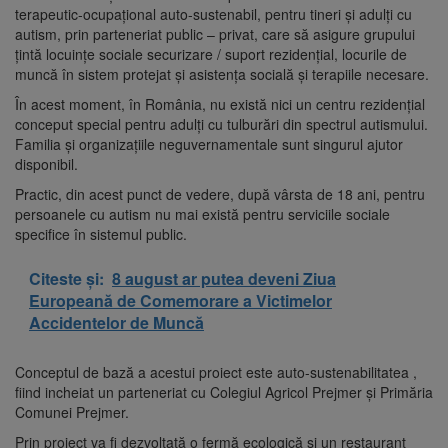
terapeutic-ocupațional auto-sustenabil, pentru tineri și adulți cu
autism, prin parteneriat public – privat, care să asigure grupului
țintă locuințe sociale securizare / suport rezidențial, locurile de
muncă în sistem protejat și asistența socială și terapiile necesare.
În acest moment, în România, nu există nici un centru rezidențial
conceput special pentru adulți cu tulburări din spectrul autismului.
Familia și organizațiile neguvernamentale sunt singurul ajutor
disponibil.
Practic, din acest punct de vedere, după vârsta de 18 ani, pentru
persoanele cu autism nu mai există pentru serviciile sociale
specifice în sistemul public.
Citeste și:
8 august ar putea deveni Ziua
Europeană de Comemorare a Victimelor
Accidentelor de Muncă
Conceptul de bază a acestui proiect este auto-sustenabilitatea ,
fiind incheiat un parteneriat cu Colegiul Agricol Prejmer și Primăria
Comunei Prejmer.
Prin proiect va fi dezvoltată o fermă ecologică și un restaurant