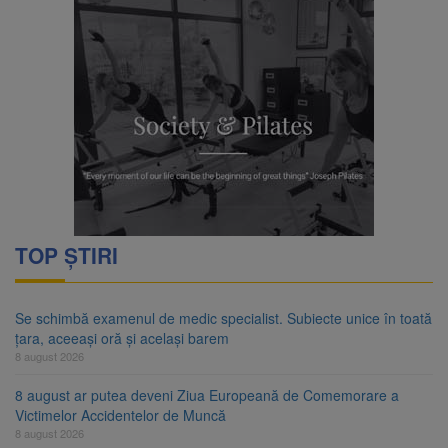
TOP ȘTIRI
Se schimbă examenul de medic specialist. Subiecte unice în toată
țara, aceeași oră și același barem
8 august 2026
8 august ar putea deveni Ziua Europeană de Comemorare a
Victimelor Accidentelor de Muncă
8 august 2026