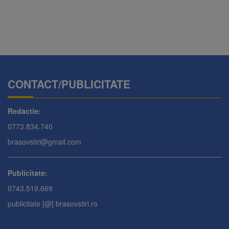
CONTACT/PUBLICITATE
Redactie:
0773.834.740
brasovstiri@gmail.com
Publicitate:
0743.519.669
publicitate [@] brasovstiri.ro