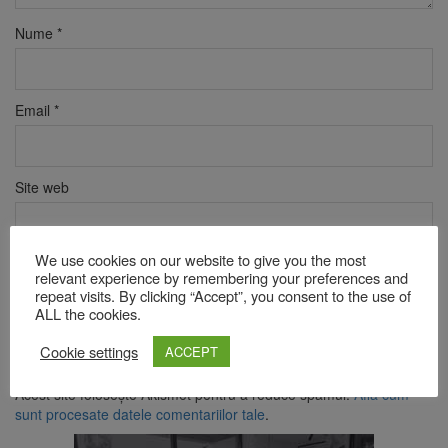
Nume
*
Email
*
Site web
We use cookies on our website to give you the most
Verificare anti-robot
relevant experience by remembering your preferences and
Click pentru a începe verificarea
repeat visits. By clicking “Accept”, you consent to the use of
ALL the cookies.
Friendly
Captcha ⇗
Cookie settings
ACCEPT
Acest site folosește Akismet pentru a reduce spamul.
Află cum
sunt procesate datele comentariilor tale
.