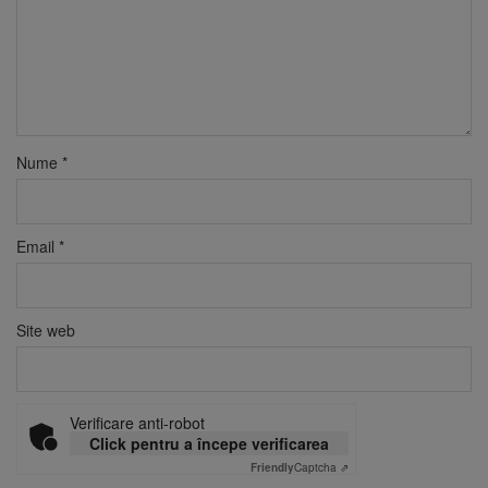
Nume
*
Email
*
Site web
Verificare anti-robot
Click pentru a începe verificarea
Friendly
Captcha ⇗