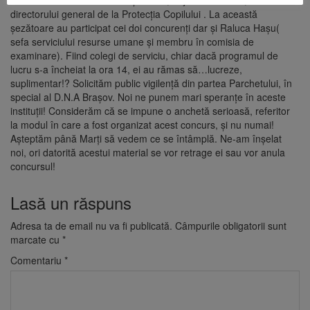
întâlnire de taină a avut loc și astăzi, în jurul orelor 15, în biroul
directorului general de la Protecția Copilului . La această
șezătoare au participat cei doi concurenți dar și Raluca Hașu(
sefa serviciului resurse umane și membru în comisia de
examinare). Fiind colegi de serviciu, chiar dacă programul de
lucru s-a încheiat la ora 14, ei au rămas să…lucreze,
suplimentar!? Solicităm public vigilență din partea Parchetului, în
special al D.N.A Brașov. Noi ne punem mari speranțe în aceste
instituții! Considerăm că se impune o anchetă serioasă, referitor
la modul în care a fost organizat acest concurs, și nu numai!
Așteptăm până Marți să vedem ce se întâmplă. Ne-am înșelat
noi, ori datorită acestui material se vor retrage ei sau vor anula
concursul!
Lasă un răspuns
Adresa ta de email nu va fi publicată.
Câmpurile obligatorii sunt
marcate cu
*
Comentariu
*