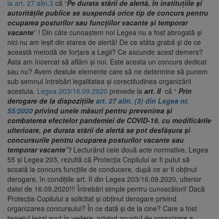
la art. 27 alin.3
că “
Pe durata stării de alertă, în instituțiile şi
autoritățile publice se suspendă orice tip de concurs pentru
ocuparea posturilor sau funcțiilor vacante şi temporar
vacante
” ! Din câte cunoaștem noi Legea nu a fost abrogată și
nici nu am ieșit din starea de alertă! De ce atâta grabă și de ce
această metodă de forțare a Legii? Ce ascunde acest demers?
Asta am încercat să aflăm și noi. Este acesta un concurs dedicat
sau nu? Avem destule elemente care să ne determine să punem
sub semnul întrebări legalitatea și corectitudinea organizării
acestuia.
Legea 203/16.09.2020
prevede la
art. II
că “
Prin
derogare de la dispozițiile
art. 27 alin. (3) din Legea nr.
55/2020
privind unele măsuri pentru prevenirea și
combaterea efectelor pandemiei de COVID-19, cu modificările
ulterioare, pe durata stării de alertă se pot desfășura și
concursurile pentru ocuparea posturilor vacante sau
temporar vacante”!
Lecturând cele două acte normative, Legea
55 și Legea 203, rezultă că Protecția Copilului ar fi putut să
scoată la concurs funcțiile de conducere, după ce ar fi obținut
derogare, în condițiile art. II din Legea 203/16.09.2020, ulterior
datei de 16.09.2020!!! Întrebări simple pentru cunoscători! Dacă
Protecția Copilului a solicitat și obținut derogare privind
organizarea concursului? În ce dată și de la cine? Care a fost
temeiul legal avut în vedere, privind anunțul de organizare a