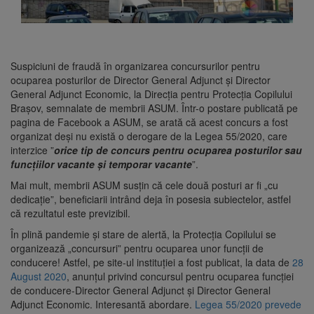
Suspiciuni de fraudă în organizarea concursurilor pentru
ocuparea posturilor de Director General Adjunct și Director
General Adjunct Economic, la Direcția pentru Protecția Copilului
Brașov, semnalate de membrii ASUM. Într-o postare publicată pe
pagina de Facebook a ASUM, se arată că acest concurs a fost
organizat deși nu există o derogare de la Legea 55/2020, care
interzice ”
orice tip de concurs pentru ocuparea posturilor sau
funcțiilor vacante şi temporar vacante
”.
Mai mult, membrii ASUM susțin că cele două posturi ar fi „cu
dedicație”, beneficiarii intrând deja în posesia subiectelor, astfel
că rezultatul este previzibil.
În plină pandemie și stare de alertă, la Protecția Copilului se
organizează „concursuri” pentru ocuparea unor funcții de
conducere! Astfel, pe site-ul instituției a fost publicat, la data de
28
August 2020
, anunțul privind concursul pentru ocuparea funcției
de conducere-Director General Adjunct și Director General
Adjunct Economic. Interesantă abordare.
Legea 55/2020 prevede