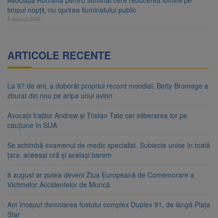
Asociația Română pentru Iluminat cere reducerea luminii pe
timpul nopții, nu oprirea iluminatului public
8 august 2026
ARTICOLE RECENTE
La 97 de ani, a doborât propriul record mondial. Betty Bromage a
zburat din nou pe aripa unui avion
Avocații fraților Andrew și Tristan Tate cer eliberarea lor pe
cauțiune în SUA
Se schimbă examenul de medic specialist. Subiecte unice în toată
țara, aceeași oră și același barem
8 august ar putea deveni Ziua Europeană de Comemorare a
Victimelor Accidentelor de Muncă
Am început demolarea fostului complex Duplex 91, de lângă Piața
Star