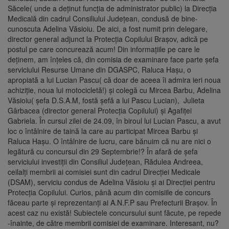
Săcele( unde a deținut funcția de administrator public) la Direcția
Medicală din cadrul Consiliului Județean, condusă de bine-
cunoscuta Adelina Văsioiu. De aici, a fost numit prin delegare,
director general adjunct la Protecția Copilului Brașov, adică pe
postul pe care concurează acum! Din informațiile pe care le
deținem, am înțeles că, din comisia de examinare face parte șefa
serviciului Resurse Umane din DGASPC, Raluca Hașu, o
apropiată a lui Lucian Pascu( că doar de aceea îi admira ieri noua
achiziție, noua lui motocicletă!) și colegă cu Mircea Barbu, Adelina
Văsioiu( șefa D.S.A.M, fostă șefă a lui Pascu Lucian), Julieta
Gârbacea (director general Protecția Copilului) și Agafiței
Gabriela. În cursul zilei de 24.09, în biroul lui Lucian Pascu, a avut
loc o întâlnire de taină la care au participat Mircea Barbu și
Raluca Hașu. O întâlnire de lucru, care bănuim că nu are nici o
legătură cu concursul din 29 Septembrie!? În afară de șefa
serviciului investiții din Consiliul Județean, Rădulea Andreea,
ceilalți membrii ai comisiei sunt din cadrul Direcției Medicale
(DSAM), serviciu condus de Adelina Văsioiu și ai Direcției pentru
Protecția Copilului. Curios, până acum din comisiile de concurs
făceau parte și reprezentanți ai A.N.F.P sau Prefecturii Brașov. În
acest caz nu există! Subiectele concursului sunt făcute, pe repede
-înainte, de către membrii comisiei de examinare. Interesant, nu?