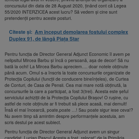
concursului din data de 28 August 2020, ținând cont că Legea
55/2020 INTERZICEA acest lucru? Să vedem și cine sunt
pretendenții pentru aceste posturi.
Citeste și:
Am început demolarea fostului complex
Duplex 91, de lângă Piața Star
Pentru funcția de Director General Adjunct Economic îl avem pe
nelipsitul Mircea Barbu și încă o persoană, așa de decor! Să nu
bată la ochi! La Mircea Barbu apreciem…. doar notele obținute
până acum. Omul s-a înscris la toate concursurile organizate de
Protecția Copilului (funcții de conducere bineînțeles), de Curtea
de Conturi, de Casa de Pensii. Cea mai mare notă obținută, la
concursurile la care a participat, a fost 3(trei). Acesta este șeful
serviciului achiziții de la Protecția Copilului Brașov! O rușine, cu
astfel de note obținute ar fi trebuit să plece acasă, mai demult!
Însă el mai încearcă, poate,poate …! Sau poate sigur iese ceva!?
Nu avem timp să amintim despre performanțele acestuia, am
scris destul pe acest subiect.
Pentru funcția de Director General Adjunct avem un singur
candidat, Lucian Pascu! Acesta a fost „relocat” de la Primăria