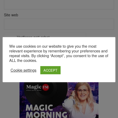
Site web
Verificare anti-robot
Click pentru a începe verificarea
We use cookies on our website to give you the most
Friendly
Captcha ⇗
relevant experience by remembering your preferences and
repeat visits. By clicking “Accept”, you consent to the use of
ALL the cookies.
Acest site folosește Akismet pentru a reduce spamul.
Află cum
Cookie settings
ACCEPT
sunt procesate datele comentariilor tale
.