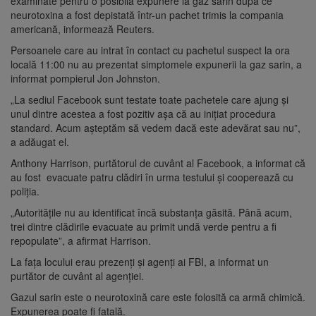
examinate pentru o posibilă expunere la gaz sarin după ce
neurotoxina a fost depistată într-un pachet trimis la compania
americană, informează Reuters.
Persoanele care au intrat în contact cu pachetul suspect la ora
locală 11:00 nu au prezentat simptomele expunerii la gaz sarin, a
informat pompierul Jon Johnston.
„La sediul Facebook sunt testate toate pachetele care ajung şi
unul dintre acestea a fost pozitiv aşa că au iniţiat procedura
standard. Acum aşteptăm să vedem dacă este adevărat sau nu”,
a adăugat el.
Anthony Harrison, purtătorul de cuvânt al Facebook, a informat că
au fost evacuate patru clădiri în urma testului şi cooperează cu
poliţia.
„Autorităţile nu au identificat încă substanţa găsită. Până acum,
trei dintre clădirile evacuate au primit undă verde pentru a fi
repopulate”, a afirmat Harrison.
La faţa locului erau prezenţi şi agenţi ai FBI, a informat un
purtător de cuvânt al agenţiei.
Gazul sarin este o neurotoxină care este folosită ca armă chimică.
Expunerea poate fi fatală.