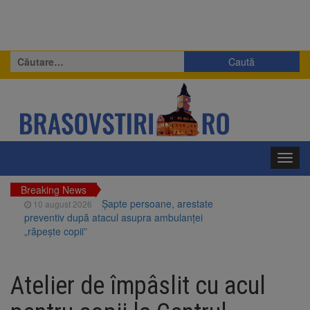
Caută
după:
Toggl
navig
Breaking News
Șapte persoane, arestate
10 august 2026
preventiv după atacul asupra ambulanței
„răpește copii”
A căzut aproximativ 10 metri
10 august 2026
în Piatra Craiului. Turist salvat de Salvamont
Atelier de împâslit cu acul
Zărnești