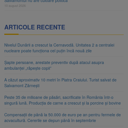
Salvamontul nu are culoare politică
10 august 2026
ARTICOLE RECENTE
Nivelul Dunării a crescut la Cernavodă. Unitatea 2 a centralei
nucleare poate funcționa cel puțin încă nouă zile
Șapte persoane, arestate preventiv după atacul asupra
ambulanței „răpește copii”
A căzut aproximativ 10 metri în Piatra Craiului. Turist salvat de
Salvamont Zărnești
Peste 35 de milioane de păsări, sacrificate în România într-o
singură lună. Producția de carne a crescut și la porcine și bovine
Compensații de până la 50.000 de euro pe an pentru fermele de
acvacultură. Cererile se depun până în septembrie