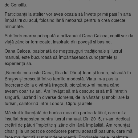
de Consiliu.
Participanții la atelier vor avea ocazia să învețe primii pași în arta
împâslirii cu acul, folosind lână netoarsă pentru a crea obiecte
minunate.
Sub îndrumarea pricepută a artizanului Oana Calcea, copiii vor da
viață zânelor fermecate, inspirate din povești și basme.
Oana Calcea, pasionată de meșteșuguri tradiționale și lucrul
manual, este bucuroasă să împărtășească cunoștințele și
experiența sa.
„Numele meu este Oana, fiica lui Dănuț-Ioan și Ioana, născută în
Brașov și crescută într-o familie modestă. Viața m-a pus la
încercare de la o vârstă fragedă, pierzându-mi mama când
aveam doar 19 ani. Am învățat să mă descurc și să mă întrețin
singură, lucrând în diverse domenii, de la vânzări și imobiliare la
turism, călătorind între Londra, Cipru și altele.
Mă simt influențată de bunica mea din partea tatălui, care mi-a
insuflat dragostea pentru lucrul manual. Din 2015, m-am dedicat
creării de pături împletite și zâne din lână împâslită. Am renunțat
chiar și la un post de conducere pentru această pasiune, care mă
face mai fericită și mai independentă. Produsele mele, realizate