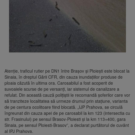
Atenție, traficul rutier pe DN1 între Brașov și Ploiești este blocat la
Sinaia, în dreptul Gării CFR, din cauza inundațiilor produse de
ploaia căzută în ultima ora. Carosabilul a fost acoperit de
suvoaiele scurse de pe versanți, iar sistemul de canalizare a
refulat. Din această cauză polițiștii le recomandă șoferilor care vor
să tranziteze localitatea să urmeze drumul prin stațiune, varianta
de pe centura ocolitoare fiind blocată. „IJP Prahova, se circulă
îngreunat din cauza apei de pe carosabil la km 123 (intersectia cu
str. Frasinului) pe sensul Brasov-Ploiesti și la km 113+400, gara
Sinaia, pe sensul Ploiesti-Brasov”, a declarat purtătorul de cuvânt
al IPJ Prahova.