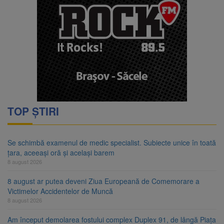
TOP ȘTIRI
Se schimbă examenul de medic specialist. Subiecte unice în toată
țara, aceeași oră și același barem
8 august 2026
8 august ar putea deveni Ziua Europeană de Comemorare a
Victimelor Accidentelor de Muncă
8 august 2026
Am început demolarea fostului complex Duplex 91, de lângă Piața