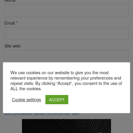
Email
*
Site web
Verificare anti-robot
We use cookies on our website to give you the most
Click pentru a începe verificarea
relevant experience by remembering your preferences and
repeat visits. By clicking “Accept”, you consent to the use of
Friendly
Captcha ⇗
ALL the cookies.
Cookie settings
ACCEPT
Acest site folosește Akismet pentru a reduce spamul.
Află cum
sunt procesate datele comentariilor tale
.