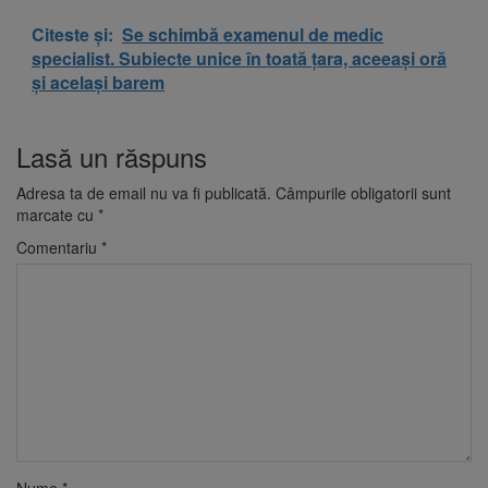
Citeste și:
Se schimbă examenul de medic
specialist. Subiecte unice în toată țara, aceeași oră
și același barem
Lasă un răspuns
Adresa ta de email nu va fi publicată.
Câmpurile obligatorii sunt
marcate cu
*
Comentariu
*
Nume
*