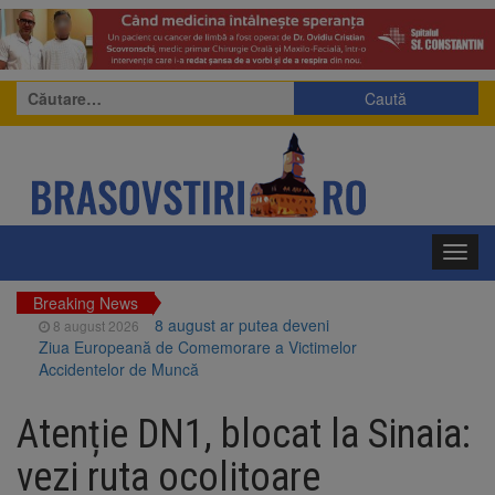
Caută
după:
Toggl
navig
Breaking News
8 august ar putea deveni
8 august 2026
Ziua Europeană de Comemorare a Victimelor
Accidentelor de Muncă
Am început demolarea
8 august 2026
fostului complex Duplex 91, de lângă Piața
Atenție DN1, blocat la Sinaia:
Star
Ungaria renunță la apelul
8 august 2026
vezi ruta ocolitoare
pentru reducerea consumului de energie.