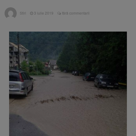
Nivelul Dunării a început să crească
Asociația Română pentru
8 august 2026
Stiri
3 iulie 2019
fără commentarii
Iluminat cere reducerea luminii pe timpul
nopții, nu oprirea iluminatului public
Trafic blocat pe DN1E Brașov
7 august 2026
– Poiana Brașov după un accident. Două
persoane primesc îngrijiri medicale
Se schimbă examenul de
8 august 2026
medic specialist. Subiecte unice în toată țara,
aceeași oră și același barem