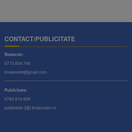
CONTACT/PUBLICITATE
Redactie:
0773.834.740
brasovstiri@gmail.com
Publicitate:
0743.519.669
publicitate [@] brasovstiri.ro