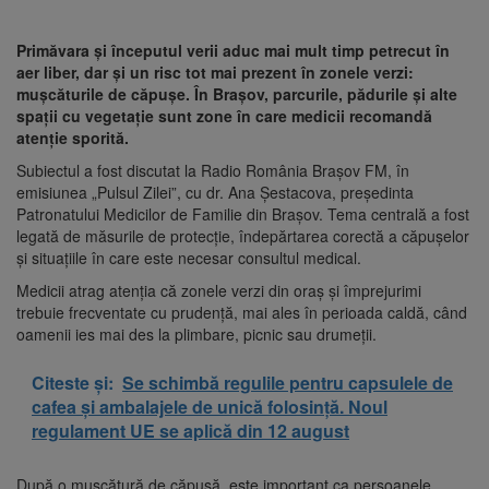
Primăvara și începutul verii aduc mai mult timp petrecut în
aer liber, dar și un risc tot mai prezent în zonele verzi:
mușcăturile de căpușe. În Brașov, parcurile, pădurile și alte
spații cu vegetație sunt zone în care medicii recomandă
atenție sporită.
Subiectul a fost discutat la Radio România Brașov FM, în
emisiunea „Pulsul Zilei”, cu dr. Ana Șestacova, președinta
Patronatului Medicilor de Familie din Brașov. Tema centrală a fost
legată de măsurile de protecție, îndepărtarea corectă a căpușelor
și situațiile în care este necesar consultul medical.
Medicii atrag atenția că zonele verzi din oraș și împrejurimi
trebuie frecventate cu prudență, mai ales în perioada caldă, când
oamenii ies mai des la plimbare, picnic sau drumeții.
Citeste și:
Se schimbă regulile pentru capsulele de
cafea și ambalajele de unică folosință. Noul
regulament UE se aplică din 12 august
După o mușcătură de căpușă, este important ca persoanele