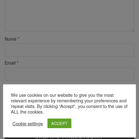
Nume
*
Email
*
Site web
We use cookies on our website to give you the most
relevant experience by remembering your preferences and
repeat visits. By clicking “Accept”, you consent to the use of
ALL the cookies.
Verificare anti-robot
Click pentru a începe verificarea
Cookie settings
ACCEPT
Friendly
Captcha ⇗