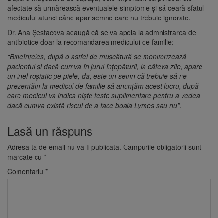
afectate să urmărească eventualele simptome și să ceară sfatul
medicului atunci când apar semne care nu trebuie ignorate.
Dr. Ana Șestacova adaugă că se va apela la admnistrarea de
antibiotice doar la recomandarea medicului de familie:
“Bineînțeles, după o astfel de mușcătură se monitorizează
pacientul și dacă cumva în jurul înțepăturii, la câteva zile, apare
un inel roșiatic pe piele, da, este un semn că trebuie să ne
prezentăm la medicul de familie să anunțăm acest lucru, după
care medicul va indica niște teste suplimentare pentru a vedea
dacă cumva există riscul de a face boala Lymes sau nu”.
Lasă un răspuns
Adresa ta de email nu va fi publicată.
Câmpurile obligatorii sunt
marcate cu
*
Comentariu
*