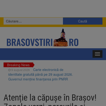
Caută
după:
Toggl
navig
Breaking News
Carte electronică de
9 august 2026
identitate gratuită până pe 29 august 2026.
Guvernul menține finanțarea prin PNRR
Zece troițe istorice din Șcheii
9 august 2026
Brașovului vor fi restaurate. Contractul de
Atenție la căpușe în Brașov!
finanțare a fost semnat