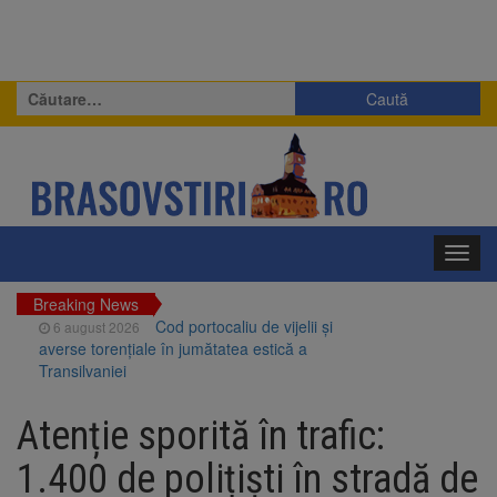
Caută
după:
Toggl
navig
Breaking News
Cod portocaliu de vijelii și
6 august 2026
averse torențiale în jumătatea estică a
Transilvaniei
Bărbat din Victoria, reținut
6 august 2026
după ce și-ar fi agresat soția de două ori în
Atenție sporită în trafic:
câteva zile
Urmele atelajului i-au condus
6 august 2026
1.400 de polițiști în stradă de
pe polițiști la cioate. Bărbat prins în pădure la