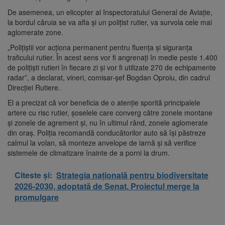
De asemenea, un elicopter al Inspectoratului General de Aviaţie,
la bordul căruia se va afla şi un poliţist rutier, va survola cele mai
aglomerate zone.
„Poliţiştii vor acţiona permanent pentru fluenţa şi siguranţa
traficului rutier. În acest sens vor fi angrenaţi în medie peste 1.400
de poliţişti rutieri în fiecare zi şi vor fi utilizate 270 de echipamente
radar”, a declarat, vineri, comisar-şef Bogdan Oproiu, din cadrul
Direcţiei Rutiere.
El a precizat că vor beneficia de o atenţie sporită principalele
artere cu risc rutier, şoselele care converg către zonele montane
şi zonele de agrement şi, nu în ultimul rând, zonele aglomerate
din oraş. Poliţia recomandă conducătorilor auto să îşi păstreze
calmul la volan, să monteze anvelope de iarnă şi să verifice
sistemele de climatizare înainte de a porni la drum.
Citeste și:
Strategia națională pentru biodiversitate
2026-2030, adoptată de Senat. Proiectul merge la
promulgare