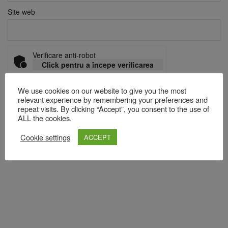
Site web
Verificare anti-robot
Click pentru a începe verificarea
Friendly
Captcha ⇗
We use cookies on our website to give you the most
relevant experience by remembering your preferences and
repeat visits. By clicking “Accept”, you consent to the use of
Acest site folosește Akismet pentru a reduce spamul.
Află cum
ALL the cookies.
sunt procesate datele comentariilor tale
.
Cookie settings
ACCEPT