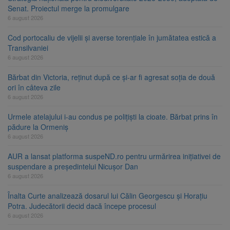
Senat. Proiectul merge la promulgare
6 august 2026
Cod portocaliu de vijelii și averse torențiale în jumătatea estică a
Transilvaniei
6 august 2026
Bărbat din Victoria, reținut după ce și-ar fi agresat soția de două
ori în câteva zile
6 august 2026
Urmele atelajului i-au condus pe polițiști la cioate. Bărbat prins în
pădure la Ormeniș
6 august 2026
AUR a lansat platforma suspeND.ro pentru urmărirea inițiativei de
suspendare a președintelui Nicușor Dan
6 august 2026
Înalta Curte analizează dosarul lui Călin Georgescu și Horațiu
Potra. Judecătorii decid dacă începe procesul
6 august 2026