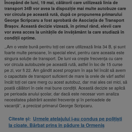
Începând de luni, 19 mai, călătorii care utilizează linia de
transport 34B vor avea la dispoziție mai multe autobuze care
vor circula pe această rută, după ce propunerea primarului
George Scripcaru a fost aprobată de Asociația de Transport
Brașov. Această decizie vizează, în primul rând, elevii care
vor avea acces la unitățile de învățământ la care studiază în
condiții optime.
,,Am o veste bună pentru toți cei care utilizează linia 34 B, și sunt
foarte multe persoane, în special elevi, pentru care aceasta este
singura soluție de transport. De luni va crește frecvența cu care
vor circula autobuzele pe această rută, astfel în loc de 15 curse
pe zi, vor fi 22. Am gândit acest program în așa fel încât să avem
o capacitate de transport suficient de mare la orele de vârf astfel
încât toți cei care merg cu acest autobuz, dar mai ales cei mici, să
poată călători în cele mai bune condiții. Această decizie se aplică
pe perioada anului școlar, dar dacă este necesar vom analiza
necesitatea păstrării acestei frecvențe și în perioadele de
vacanță”, a precizat primarul George Scripcaru.
Citeste și:
Urmele atelajului i-au condus pe polițiști
la cioate. Bărbat prins în pădure la Ormeniș