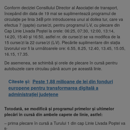
Conform deciziei Consiliului Director al Asociației de transport,
începând din data de 19 mai se suplimentează programul de
circulație pe linia 34B prin introducerea unui al doilea tur, care va
efectua 7 (șapte) curse/zi, pentru programul L-V, cu plecare din
Cap Linie Livada Poștei la orele: 06:25, 07:30, 12:00, 13:14,
14:20, 15:40 și 16:50, astfel nr. de curse/zi se va modifica de la
15 curse/zi la 22 curse/zi (L-V). Plecările suplimentare din stația
Izvorului vor fi la următoarele ore: 6.55, 8.25, 12.40, 13.45, 15.05,
16.15, 17.35.
De asemenea, se schimbă și orele de plecare în cursă pentru
autobuzele care circulau până acum pe această linie.
Citeste și:
Peste 1,88 milioane de lei din fonduri
europene pentru transformarea digitală a
administrației județene
Totodată, se modifică și programul primelor și ultimelor
plecări în cursă din ambele capete de linie, astfel:
– prima plecare în cursă a Turului 1 din cap Linie Livada Poștei va
fi: