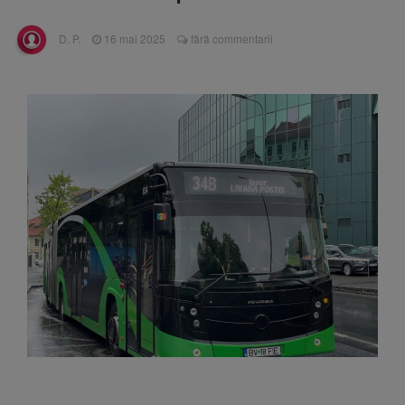
Ormeniș
AUR a lansat platforma
6 august 2026
D. P.
16 mai 2025
fără commentarii
suspeND.ro pentru urmărirea inițiativei de
suspendare a președintelui Nicușor Dan
Înalta Curte analizează
6 august 2026
dosarul lui Călin Georgescu și Horațiu Potra.
Judecătorii decid dacă începe procesul
Strategia națională pentru
6 august 2026
biodiversitate 2026-2030, adoptată de Senat.
Proiectul merge la promulgare