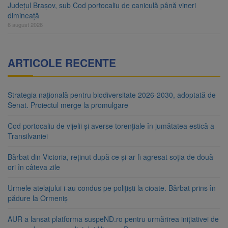
Județul Brașov, sub Cod portocaliu de caniculă până vineri
dimineață
6 august 2026
ARTICOLE RECENTE
Strategia națională pentru biodiversitate 2026-2030, adoptată de
Senat. Proiectul merge la promulgare
Cod portocaliu de vijelii și averse torențiale în jumătatea estică a
Transilvaniei
Bărbat din Victoria, reținut după ce și-ar fi agresat soția de două
ori în câteva zile
Urmele atelajului i-au condus pe polițiști la cioate. Bărbat prins în
pădure la Ormeniș
AUR a lansat platforma suspeND.ro pentru urmărirea inițiativei de