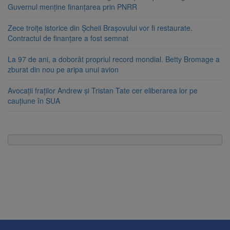
Guvernul menține finanțarea prin PNRR
Zece troițe istorice din Șcheii Brașovului vor fi restaurate.
Contractul de finanțare a fost semnat
La 97 de ani, a doborât propriul record mondial. Betty Bromage a
zburat din nou pe aripa unui avion
Avocații fraților Andrew și Tristan Tate cer eliberarea lor pe
cauțiune în SUA