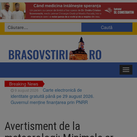
Caută
după:
Toggl
navig
Breaking News
Carte electronică de
9 august 2026
identitate gratuită până pe 29 august 2026.
Guvernul menține finanțarea prin PNRR
Zece troițe istorice din Șcheii
9 august 2026
Brașovului vor fi restaurate. Contractul de
Avertisment de la
finanțare a fost semnat