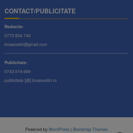
CONTACT/PUBLICITATE
Redactie:
0773.834.740
brasovstiri@gmail.com
Publicitate:
0743.519.669
publicitate [@] brasovstiri.ro
Powered by
WordPress
|
Bootstrap Themes