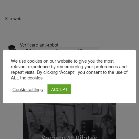
Site web
Verificare anti-robot
Click pentru a începe verificarea
Friendly
Captcha ⇗
We use cookies on our website to give you the most
relevant experience by remembering your preferences and
repeat visits. By clicking “Accept”, you consent to the use of
ALL the cookies.
Acest site folosește Akismet pentru a reduce spamul.
Află cum
Cookie settings
sunt procesate datele comentariilor tale
.
ACCEPT