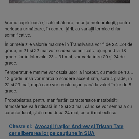
Vreme capricioasă și schimbătoare, anunță meteorologii, pentru
perioada următoare, în centrul țării, cu variații termice chiar
semnificative.
În primele zile valorile maxime în Transilvania vor fi de 22…24 de
grade, în 21 și 22 mai vor scădea semnificativ, ajungând la 18
grade, iar în intervalul 23 – 31 mai, vor varia între 20 și 24 de
grade.
Temperaturile minime vor oscila ușor la început, cu medii de 10…
12 grade, însă vor marca o scădere accentuată, spre 4 grade, în
22 și 23 mai, după care vor crește ușor, până la valori în jur de 8
grade.
Probabilitatea pentru manifestări caracteristice instabilității
atmosferice va fi ridicată în 19 și 20 mai, când se vor semnala cu
caracter local, și din nou după 24 mai, pe arii mai extinse.
Citeste și:
Avocații fraților Andrew și Tristan Tate
cer eliberarea lor pe cauțiune în SUA