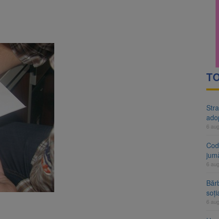
rte analizează dosarul lui Călin Georgescu și Horațiu Potra. Judecători
 națională pentru biodiversitate 2026-2030, adoptată de Senat. Proiect
TO
Stra
ado
6 au
Cod 
jumă
6 au
Bărb
soți
6 au