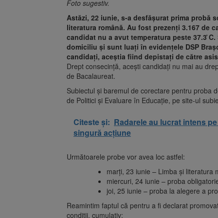
Foto sugestiv.
Astăzi, 22 iunie, s-a desfășurat prima probă 
literatura română. Au fost prezenți 3.167 de c
candidat nu a avut temperatura peste 37.3 ̊C. Ș
domiciliu și sunt luați în evidențele DSP Brașo
candidați, aceștia fiind depistați de către as
Drept consecință, acești candidați nu mai au drep
de Bacalaureat.
Subiectul și baremul de corectare pentru proba de
de Politici și Evaluare în Educație, pe site-ul subi
Citeste și:
Radarele au lucrat intens pe
singură acțiune
Următoarele probe vor avea loc astfel:
marți, 23 iunie – Limba și literatura
miercuri, 24 iunie – proba obligatorie
joi, 25 iunie – proba la alegere a profi
Reamintim faptul că pentru a fi declarat promova
condiții, cumulativ: