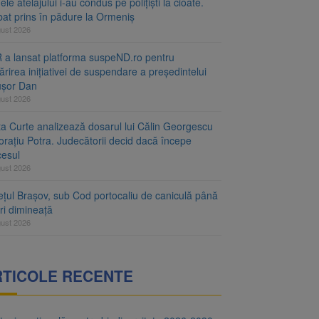
le atelajului i-au condus pe polițiști la cioate.
bat prins în pădure la Ormeniș
gust 2026
 a lansat platforma suspeND.ro pentru
rirea inițiativei de suspendare a președintelui
ușor Dan
gust 2026
ta Curte analizează dosarul lui Călin Georgescu
orațiu Potra. Judecătorii decid dacă începe
cesul
gust 2026
ețul Brașov, sub Cod portocaliu de caniculă până
ri dimineață
gust 2026
RTICOLE RECENTE