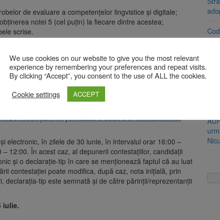
Stra
ado
obelor de evaluare a competențelor lingvistice și digitale;
obținerea notei 5 (cel puțin) la fiecare dintre acestea;
Cod 
bele scrise.
jumă
, până în ora 12
.
00
. În conformitate cu prevederile art.5 și ale
ția persoanelor fizice în ceea ce privește prelucrarea datelor
We use cookies on our website to give you the most relevant
Bărb
 a acestor date de abrogare a Directivei 95/46/CE (Regulamentul
experience by remembering your preferences and repeat visits.
soți
By clicking “Accept”, you consent to the use of ALL the cookies.
 și cu solicitarea Autorității Naționale de Supraveghere a
l Educației și Cercetării va publica rezultatele elevilor
Urme
Cookie settings
ACCEPT
 cu anonimizarea numelui și a prenumelui.
Băr
verse torențiale în jumătatea estică a Transilvaniei
AUR
urmă
Nic
 și electronic, în zilele de 30 iunie, în intervalul orar 16:00 –
0 – 12:00. În acest caz, al depunerii contestațiilor, candidații
c și o declarație-tip în care se menționează faptul că au luat
ii contestației poate modifica, după caz, nota inițială, prin
, declarația-tip este semnată și de către părinții/reprezentanții
 iulie.