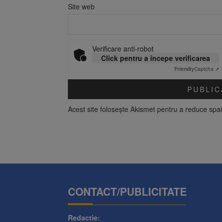
Site web
Verificare anti-robot
Click pentru a începe verificarea
Friendly
Captcha ⇗
Acest site folosește Akismet pentru a reduce sp
CONTACT/PUBLICITATE
Redactie: