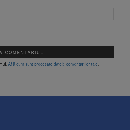
amul.
Află cum sunt procesate datele comentariilor tale
.