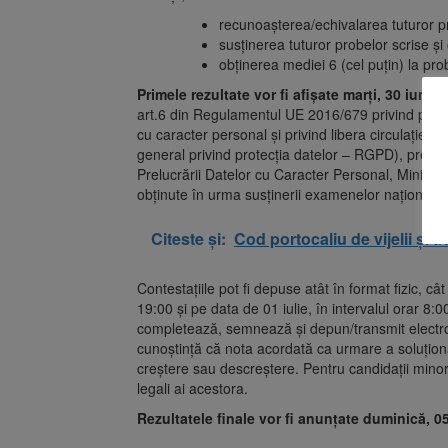
recunoașterea/echivalarea tuturor pr
susținerea tuturor probelor scrise și 
obținerea mediei 6 (cel puțin) la pro
Primele rezultate vor fi afișate marți, 30 iunie
art.6 din Regulamentul UE 2016/679 privind protec
cu caracter personal și privind libera circulație
general privind protecția datelor – RGPD), precum
Prelucrării Datelor cu Caracter Personal, Ministeru
obținute în urma susținerii examenelor naționale
Citeste și:
Cod portocaliu de vijelii și a
Contestațiile pot fi depuse atât în format fizic, cât
19:00 și pe data de 01 iulie, în intervalul orar 8:0
completează, semnează și depun/transmit electroni
cunoștință că nota acordată ca urmare a soluționăr
creștere sau descreștere. Pentru candidații minori
legali ai acestora.
Rezultatele finale vor fi anunțate duminică, 05