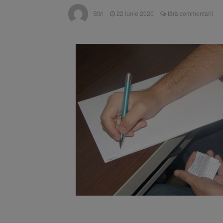
Înalta Cu
6 august 2026
Stiri
22 iunie 2020
fără commentarii
procesul
Strategia
6 august 2026