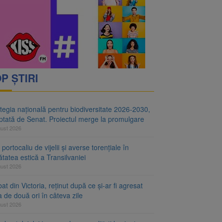
i decid dacă începe
ul merge la promulgare
P ȘTIRI
tegia națională pentru biodiversitate 2026-2030,
ptată de Senat. Proiectul merge la promulgare
gust 2026
portocaliu de vijelii și averse torențiale în
tatea estică a Transilvaniei
gust 2026
at din Victoria, reținut după ce și-ar fi agresat
a de două ori în câteva zile
gust 2026