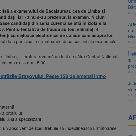
Urme
Băr
scrisă a examenului de Bacalaureat, cea de Limba și
6 au
andidați, iar 73 nu s-au prezentat la examen. Niciun
ase candidați din seria curentă se află în izolare la
AUR
v. Pentru tentativă de fraudă au fost eliminați 4
urmă
istenți cu mijloace electronice de comunicare asupra lor.
Nic
tul de a participa la următoarele două sesiuni ale examenului
6 au
Înal
 Limba și literatura română au fost de către Centrul Național
și H
ecte.edu.ro, la ora 15.00.
pro
6 au
 străzile Brașovului. Peste 120 de amenzi într-o
Jud
vine
6 au
 maternă
 a profilului
A
lului și a specializării
t, un absolvent de liceu trebuie să îndeplinească următoarele