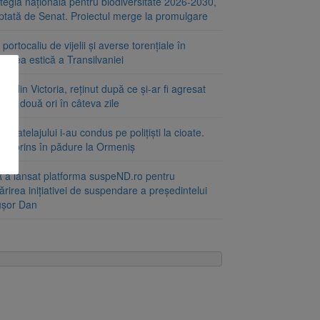
tegia națională pentru biodiversitate 2026-2030,
ptată de Senat. Proiectul merge la promulgare
portocaliu de vijelii și averse torențiale în
tatea estică a Transilvaniei
at din Victoria, reținut după ce și-ar fi agresat
a de două ori în câteva zile
le atelajului i-au condus pe polițiști la cioate.
bat prins în pădure la Ormeniș
 a lansat platforma suspeND.ro pentru
rirea inițiativei de suspendare a președintelui
ușor Dan