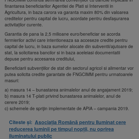
finantarea beneficiarilor Agentiei de Plati si Interventii in
Agricultura, in baza carora va garanta maxim 80% din valoarea
creditelor pentru capital de lucru, acordate pentru desfașurarea
activitaților curente.
Garantia de pana la 2,5 milioane euro/beneficiar se acorda
fermierilor activi care intentioneaza sa acceseze credite pentru
capital de lucru, in baza sumelor alocate din subventii/ajutoare de
stat, la solicitarea bancilor si in baza aceleiasi documentatii
depuse pentru accesarea creditului,
Beneficiarii subvențiilor de stat din sectorul agricol si alimentar vor
putea solicita credite garantate de FNGCIMM pentru urmatoarele
masuri:
a) masura 14 – bunastarea animalelor anul de angajament 2019;
b) masura 14 T-plati privind bunastarea animalelor, anul de
cerere 2019;
c) schemele de sprijin implementate de APIA – campania 2019.
Citeste și:
Asociația Română pentru Iluminat cere
reducerea luminii pe timpul nopții, nu oprirea
iluminatului public