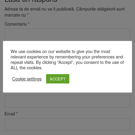
Adresa ta de email nu va fi publicată.
Câmpurile obligatorii sunt
marcate cu
*
Comentariu
*
We use cookies on our website to give you the most
relevant experience by remembering your preferences and
repeat visits. By clicking “Accept”, you consent to the use of
ALL the cookies.
Cookie settings
ACCEPT
Nume
*
Email
*