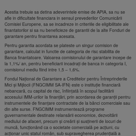
Acestia trebuie sa detina adeverintele emise de APIA, sa nu se
afle in dificultate financiara in sensul prevederilor Comunicării
Comisiei Europene, sa se incadreze in criteriile de eligibilitate ale
finantatorilor si sa nu beneficieze de garantii de la alte Fonduri de
garantare pentru finantarea acesata.
Pentru garantia acordata se plateste un singur comision de
garantare, calculat in functie de categoria de risc stabilita de
Banca finantatoare. Valoarea comisionului de garantare incepe de
la 1,1%/ an, pentru beneficiarii incadrați de banca in categoria I,
comisionul mediu fiind intre 1,5 – 1,6%.
Fondul Naţional de Garantare a Creditelor pentru Întreprinderile
Mici şi Mijlocii (FNGCIMM SA-IFN) este o instituţie financiară
nebancară, cu capital de risc, înfiinţată în scopul facilitării
accesului IMM-urilor la finanţări, prin acordarea de garanţii pentru
instrumentele de finanţare contractate de la bănci comerciale sau
din alte surse. FNGCIMM instrumentează programe
guvernamentale destinate relansării economice, dezvoltării
mediului de afaceri, precum şi creării și susținerii de locuri de
muncă, funcţionând ca o societate comercială pe acţiuni, cu
acţionar unic statul român, sub supravegherea prudenţială a