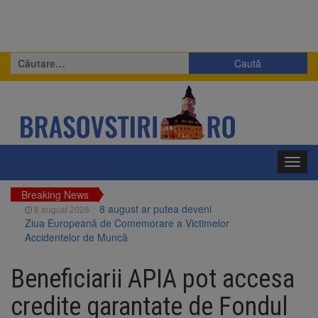
Caută
după:
Toggl
navig
Breaking News
8 august ar putea deveni
8 august 2026
Ziua Europeană de Comemorare a Victimelor
Accidentelor de Muncă
Am început demolarea
8 august 2026
fostului complex Duplex 91, de lângă Piața
Beneficiarii APIA pot accesa
Star
Ungaria renunță la apelul
8 august 2026
credite garantate de Fondul
pentru reducerea consumului de energie.