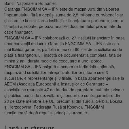
Băncii Naţionale a României.
Garanţia FNGCIMM SA – IFN este de maxim 80% din valoarea
împrumutului, fără a depăși suma de 2,5 milioane euro/beneficiar
şi se emite la solicitarea instituţiilor finanţatoare partenere, pentru
finanţări aprobate, pe baza analizei documentelor prezentate de
către finanţator.
FNGCIMM SA – IFN colaborează cu 27 instituţii financiare în baza
unor convenţii de lucru. Garanția FNGCIMM SA – IFN este cea
mai lichidă garanție, plătibilă în maxim 90 zile de la solicitarea de
plată a finanţatorului, însoţită de documentaţia completă, față de
minim 2 ani, durata medie de executare a unei ipoteci.
FNGCIMM SA – IFN asigură o acoperire teritorială națională,
răspunzând solicitărilor întreprinzătorilor prin toate cele 3
sucursale, 4 reprezentanțe și 3 filiale. În baza apartenenței sale la
AECM (Asociația Europeană a Instituțiilor de Garantare –
asociație ce reunește 47 de fonduri de garantare mutuale, private
și publice, bănci de dezvoltare și fonduri de contragarantare din
23 de state membre ale UE, precum și din Turcia, Serbia, Bosnia
și Herzegovina, Federația Rusă și Kosovo), FNGCIMM
funcționează după reguli şi principii europene.
Lasă un răspuns