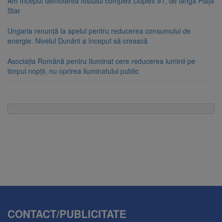
Am început demolarea fostului complex Duplex 91, de lângă Piața
Star
Ungaria renunță la apelul pentru reducerea consumului de
energie. Nivelul Dunării a început să crească
Asociația Română pentru Iluminat cere reducerea luminii pe
timpul nopții, nu oprirea iluminatului public
CONTACT/PUBLICITATE