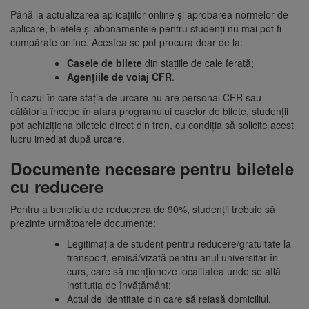
Până la actualizarea aplicațiilor online și aprobarea normelor de
aplicare, biletele și abonamentele pentru studenți nu mai pot fi
cumpărate online. Acestea se pot procura doar de la:
Casele de bilete
din stațiile de cale ferată;
Agențiile de voiaj CFR
.
În cazul în care stația de urcare nu are personal CFR sau
călătoria începe în afara programului caselor de bilete, studenții
pot achiziționa biletele direct din tren, cu condiția să solicite acest
lucru imediat după urcare.
Documente necesare pentru biletele
cu reducere
Pentru a beneficia de reducerea de 90%, studenții trebuie să
prezinte următoarele documente:
Legitimația de student pentru reducere/gratuitate la
transport, emisă/vizată pentru anul universitar în
curs, care să menționeze localitatea unde se află
instituția de învățământ;
Actul de identitate din care să reiasă domiciliul.