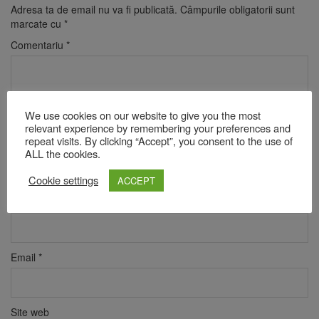
Adresa ta de email nu va fi publicată.
Câmpurile obligatorii sunt
marcate cu
*
Comentariu
*
We use cookies on our website to give you the most
relevant experience by remembering your preferences and
repeat visits. By clicking “Accept”, you consent to the use of
ALL the cookies.
Cookie settings
ACCEPT
Nume
*
Email
*
Site web