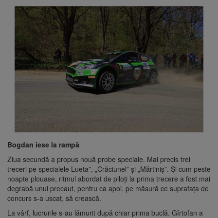
Bogdan iese la rampă
Ziua secundă a propus nouă probe speciale. Mai precis trei
treceri pe specialele Lueta”, „Crăciunel” și „Mărtiniș”. Și cum peste
noapte plouase, ritmul abordat de piloți la prima trecere a fost mai
degrabă unul precaut, pentru ca apoi, pe măsură ce suprafața de
concurs s-a uscat, să crească.
La vârf, lucrurile s-au lămurit după chiar prima buclă. Gîrtofan a