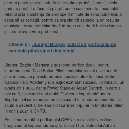
pierdut peste șase minute în chiar prima probă, „Lueta”, acolo
unde, o pană, l-a făcut să piardă peste șase minute. Incomplet
refăcut și la o distanță de aproape 2 minute de zona punctelor, a
decis să se retragă, pentru că era clar că șansele la un rezultat
consistent erau mici chiar dacă forța pe cele două bucle rămase
și nu mai avea vreo problemă.
Citeste și:
Județul Brașov, sub Cod portocaliu de
caniculă până vineri dimineață
Ulterior, Bogdan Marișca a gestionat perfect duelul pentru
supremație cu David Botka. Pilotul maghiar a avut o victorie în
plus în ceea ce privește probele speciale ale zilei, însă pilotul
Napoca Rally Academy și-a adjudecat atât succesul în raliu, cu un
avans de 1:06,8, dar și Power Stage-ul Árpád Dietrich, în care a
fost cu 2,1 secunde mai rapid. O victorie importantă pentru
Bogdan, cel care reușise un loc secund în runda precedentă, iar
acum a devenit al treileaa pilot care se impune în tot atâtea raliuri
în ediția 2021 a CNRB.
Pe ultima treaptă a podiumului OPEN s-a clasat Istvan Soos,
brașoveanul impunându-se și la Clasa 11, înaintea lui Adrian