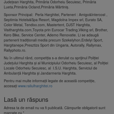
Județean Harghita, Primăria Odorheiu Secuiesc, Primăria
Lueta,Primăria Ocland,Primăria Mărtiniș.
Sponsor Principal: Perla Harghitei, Parteneri : Amigo&Intercost ,
Septimia Hotels&Spa Resort, Magdolna Impex srl, Eurato SA,
Color Metal, Tendixx.com, Mastertent, DJST Harghita,
Visitharghita.com,Toyota prin Eurocar Trading,Viking srl, Brother,
Kero Bike, Service Center, Ademo Renovatie. Li se adaugă
partenerii tradiționali media precum Szekelyhon,Erdelyi Sport,
Hargitanepe,Presztizs Sport din Ungaria, Autorally, Rallymax,
Rallyphoto.ro.
Nu în ultimul rând, competiția s-a derulat cu sprijinul Poliției
Județului Harghita și al Municipiului Odorheiu Secuiesc, al Poliției
Locale Odorheiu Secuiesc, al I.S.U. Harghita, Serviciul de
Ambulanță Harghita și Jandarmeria Harghita.
Pentru mai multe informații legate de această competiție,
accesați
www.raliulharghitei.ro
Lasă un răspuns
Adresa ta de email nu va fi publicată.
Câmpurile obligatorii sunt
marcate cu
*