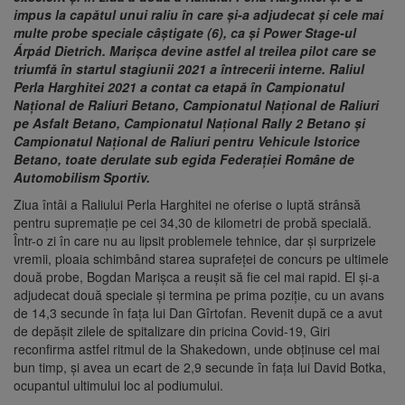
impus la capătul unui raliu în care și-a adjudecat și cele mai
multe probe speciale câștigate (6), ca și Power Stage-ul
Árpád Dietrich. Marișca devine astfel al treilea pilot care se
triumfă în startul stagiunii 2021 a întrecerii interne. Raliul
Perla Harghitei 2021 a contat ca etapă în Campionatul
Național de Raliuri Betano, Campionatul Național de Raliuri
pe Asfalt Betano, Campionatul Național Rally 2 Betano și
Campionatul Național de Raliuri pentru Vehicule Istorice
Betano, toate derulate sub egida Federației Române de
Automobilism Sportiv.
Ziua întâi a Raliului Perla Harghitei ne oferise o luptă strânsă
pentru supremație pe cei 34,30 de kilometri de probă specială.
Într-o zi în care nu au lipsit problemele tehnice, dar și surprizele
vremii, ploaia schimbând starea suprafeței de concurs pe ultimele
două probe, Bogdan Marișca a reușit să fie cel mai rapid. El și-a
adjudecat două speciale și termina pe prima poziție, cu un avans
de 14,3 secunde în fața lui Dan Gîrtofan. Revenit după ce a avut
de depășit zilele de spitalizare din pricina Covid-19, Giri
reconfirma astfel ritmul de la Shakedown, unde obținuse cel mai
bun timp, și avea un ecart de 2,9 secunde în fața lui David Botka,
ocupantul ultimului loc al podiumului.