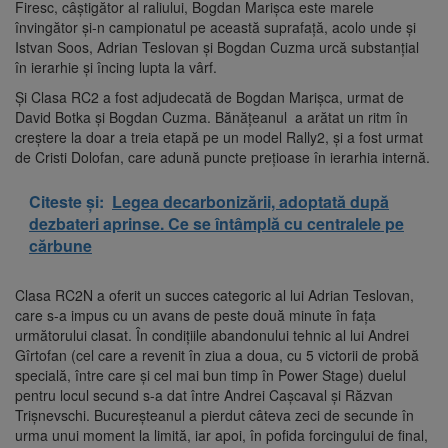
Firesc, câștigător al raliului, Bogdan Marișca este marele
învingător și-n campionatul pe această suprafață, acolo unde și
Istvan Soos, Adrian Teslovan și Bogdan Cuzma urcă substanțial
în ierarhie și încing lupta la vârf.
Și Clasa RC2 a fost adjudecată de Bogdan Marișca, urmat de
David Botka și Bogdan Cuzma. Bănățeanul a arătat un ritm în
creștere la doar a treia etapă pe un model Rally2, și a fost urmat
de Cristi Dolofan, care adună puncte prețioase în ierarhia internă.
Citeste și:
Legea decarbonizării, adoptată după
dezbateri aprinse. Ce se întâmplă cu centralele pe
cărbune
Clasa RC2N a oferit un succes categoric al lui Adrian Teslovan,
care s-a impus cu un avans de peste două minute în fața
următorului clasat. În condițiile abandonului tehnic al lui Andrei
Gîrtofan (cel care a revenit în ziua a doua, cu 5 victorii de probă
specială, între care și cel mai bun timp în Power Stage) duelul
pentru locul secund s-a dat între Andrei Cașcaval și Răzvan
Trișnevschi. Bucureșteanul a pierdut câteva zeci de secunde în
urma unui moment la limită, iar apoi, în pofida forcingului de final,