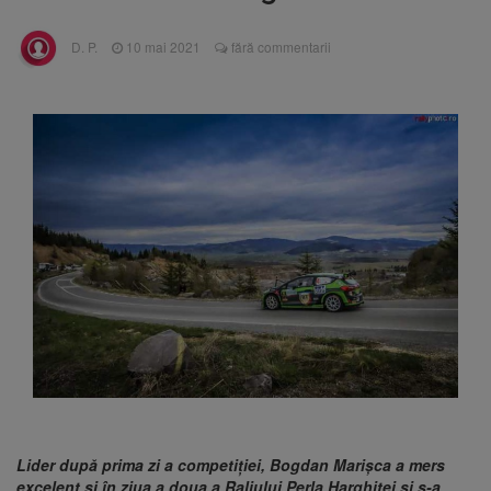
Ormeniș
AUR a lansat platforma
6 august 2026
D. P.
10 mai 2021
fără commentarii
suspeND.ro pentru urmărirea inițiativei de
suspendare a președintelui Nicușor Dan
Înalta Curte analizează
6 august 2026
dosarul lui Călin Georgescu și Horațiu Potra.
Judecătorii decid dacă începe procesul
Strategia națională pentru
6 august 2026
biodiversitate 2026-2030, adoptată de Senat.
Proiectul merge la promulgare
Lider după prima zi a competiției, Bogdan Marișca a mers
excelent și în ziua a doua a Raliului Perla Harghitei și s-a