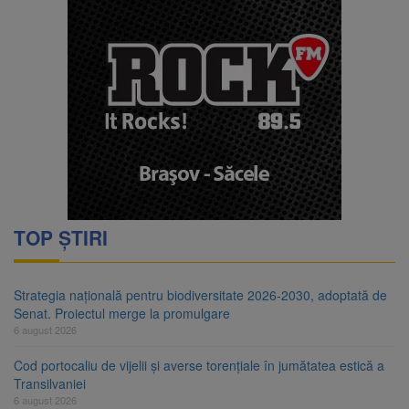
TOP ȘTIRI
Strategia națională pentru biodiversitate 2026-2030, adoptată de
Senat. Proiectul merge la promulgare
6 august 2026
Cod portocaliu de vijelii și averse torențiale în jumătatea estică a
Transilvaniei
6 august 2026