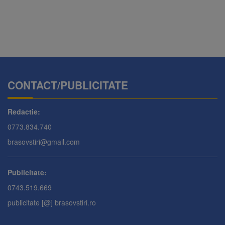
CONTACT/PUBLICITATE
Redactie:
0773.834.740
brasovstiri@gmail.com
Publicitate:
0743.519.669
publicitate [@] brasovstiri.ro