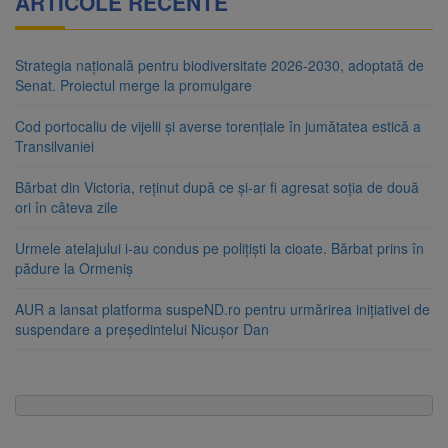
ARTICOLE RECENTE
Strategia națională pentru biodiversitate 2026-2030, adoptată de
Senat. Proiectul merge la promulgare
Cod portocaliu de vijelii și averse torențiale în jumătatea estică a
Transilvaniei
Bărbat din Victoria, reținut după ce și-ar fi agresat soția de două
ori în câteva zile
Urmele atelajului i-au condus pe polițiști la cioate. Bărbat prins în
pădure la Ormeniș
AUR a lansat platforma suspeND.ro pentru urmărirea inițiativei de
suspendare a președintelui Nicușor Dan