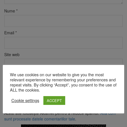
Nume
*
Email
*
Site web
We use cookies on our website to give you the most
Verificare anti-robot
relevant experience by remembering your preferences and
Click pentru a începe verificarea
repeat visits. By clicking “Accept”, you consent to the use of
ALL the cookies.
Friendly
Captcha ⇗
Cookie settings
ACCEPT
Acest site folosește Akismet pentru a reduce spamul.
Află cum
sunt procesate datele comentariilor tale
.