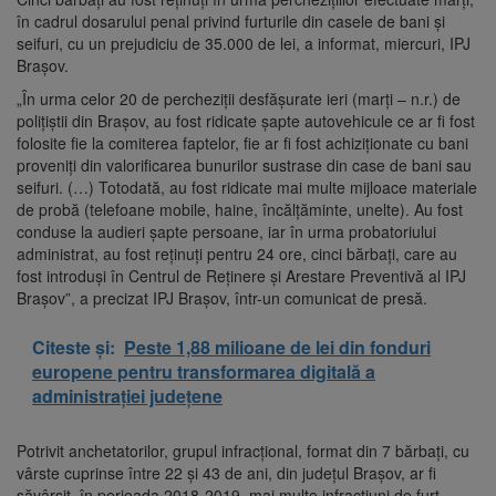
în cadrul dosarului penal privind furturile din casele de bani şi
seifuri, cu un prejudiciu de 35.000 de lei, a informat, miercuri, IPJ
Braşov.
„În urma celor 20 de percheziţii desfăşurate ieri (marţi – n.r.) de
poliţiştii din Braşov, au fost ridicate şapte autovehicule ce ar fi fost
folosite fie la comiterea faptelor, fie ar fi fost achiziţionate cu bani
proveniţi din valorificarea bunurilor sustrase din case de bani sau
seifuri. (…) Totodată, au fost ridicate mai multe mijloace materiale
de probă (telefoane mobile, haine, încălţăminte, unelte). Au fost
conduse la audieri şapte persoane, iar în urma probatoriului
administrat, au fost reţinuţi pentru 24 ore, cinci bărbaţi, care au
fost introduşi în Centrul de Reţinere şi Arestare Preventivă al IPJ
Braşov”, a precizat IPJ Braşov, într-un comunicat de presă.
Citeste și:
Peste 1,88 milioane de lei din fonduri
europene pentru transformarea digitală a
administrației județene
Potrivit anchetatorilor, grupul infracţional, format din 7 bărbaţi, cu
vârste cuprinse între 22 şi 43 de ani, din judeţul Braşov, ar fi
săvârşit, în perioada 2018-2019, mai multe infracţiuni de furt