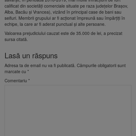
calificat din societăţi comerciale situate pe raza judeţelor Braşov,
Alba, Bacău şi Vrancea), vizând în principal case de bani sau
seifuri. Membrii grupului ar fi acţionat împreună sau împărţiţi în
echipe, la care ar fi aderat punctual şi alte persoane.
Valoarea prejudiciului cauzat este de 35.000 de lei, a precizat
sursa citată.
Lasă un răspuns
Adresa ta de email nu va fi publicată.
Câmpurile obligatorii sunt
marcate cu
*
Comentariu
*