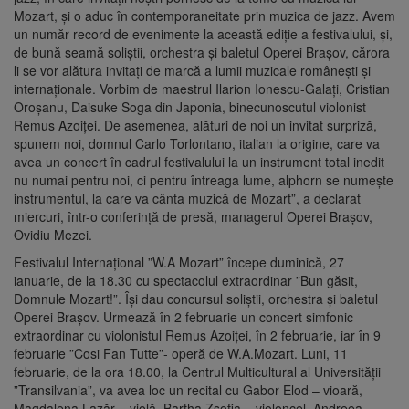
Mozart, şi o aduc în contemporaneitate prin muzica de jazz. Avem
un număr record de evenimente la această ediţie a festivalului, şi,
de bună seamă soliştii, orchestra şi baletul Operei Braşov, cărora
li se vor alătura invitaţi de marcă a lumii muzicale româneşti şi
internaţionale. Vorbim de maestrul Ilarion Ionescu-Galaţi, Cristian
Oroşanu, Daisuke Soga din Japonia, binecunoscutul violonist
Remus Azoiţei. De asemenea, alături de noi un invitat surpriză,
spunem noi, domnul Carlo Torlontano, italian la origine, care va
avea un concert în cadrul festivalului la un instrument total inedit
nu numai pentru noi, ci pentru întreaga lume, alphorn se numeşte
instrumentul, la care va cânta muzică de Mozart”, a declarat
miercuri, într-o conferinţă de presă, managerul Operei Braşov,
Ovidiu Mezei.
Festivalul Internaţional ”W.A Mozart” începe duminică, 27
ianuarie, de la 18.30 cu spectacolul extraordinar ”Bun găsit,
Domnule Mozart!”. Îşi dau concursul soliştii, orchestra şi baletul
Operei Braşov. Urmează în 2 februarie un concert simfonic
extraordinar cu violonistul Remus Azoiţei, în 2 februarie, iar în 9
februarie ”Cosi Fan Tutte”- operă de W.A.Mozart. Luni, 11
februarie, de la ora 18.00, la Centrul Multicultural al Universităţii
”Transilvania”, va avea loc un recital cu Gabor Elod – vioară,
Magdalena Lazăr – violă, Bartha Zsofia – violoncel, Andreea