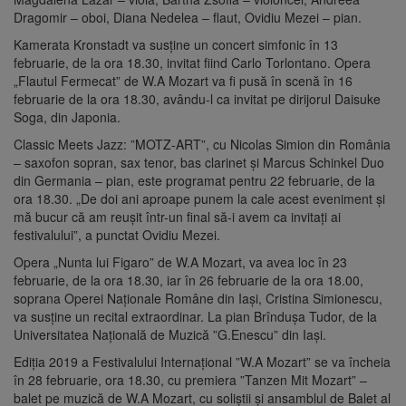
Dragomir – oboi, Diana Nedelea – flaut, Ovidiu Mezei – pian.
Kamerata Kronstadt va susţine un concert simfonic în 13
februarie, de la ora 18.30, invitat fiind Carlo Torlontano. Opera
„Flautul Fermecat” de W.A Mozart va fi pusă în scenă în 16
februarie de la ora 18.30, avându-l ca invitat pe dirijorul Daisuke
Soga, din Japonia.
Classic Meets Jazz: ”MOTZ-ART”, cu Nicolas Simion din România
– saxofon sopran, sax tenor, bas clarinet şi Marcus Schinkel Duo
din Germania – pian, este programat pentru 22 februarie, de la
ora 18.30. „De doi ani aproape punem la cale acest eveniment şi
mă bucur că am reuşit într-un final să-i avem ca invitaţi ai
festivalului”, a punctat Ovidiu Mezei.
Opera „Nunta lui Figaro” de W.A Mozart, va avea loc în 23
februarie, de la ora 18.30, iar în 26 februarie de la ora 18.00,
soprana Operei Naţionale Române din Iaşi, Cristina Simionescu,
va susţine un recital extraordinar. La pian Brînduşa Tudor, de la
Universitatea Naţională de Muzică ”G.Enescu” din Iaşi.
Ediţia 2019 a Festivalului Internaţional ”W.A Mozart” se va încheia
în 28 februarie, ora 18.30, cu premiera ”Tanzen Mit Mozart” –
balet pe muzică de W.A Mozart, cu soliştii şi ansamblul de Balet al