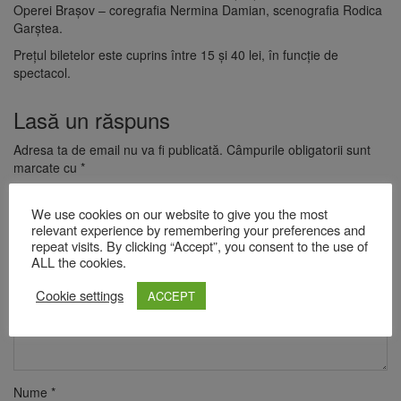
Operei Braşov – coregrafia Nermina Damian, scenografia Rodica
Garştea.
Preţul biletelor este cuprins între 15 şi 40 lei, în funcţie de
spectacol.
Lasă un răspuns
Adresa ta de email nu va fi publicată.
Câmpurile obligatorii sunt
marcate cu
*
Comentariu
*
We use cookies on our website to give you the most
relevant experience by remembering your preferences and
repeat visits. By clicking “Accept”, you consent to the use of
ALL the cookies.
Cookie settings
ACCEPT
Nume
*