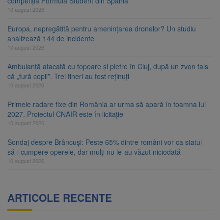
competiția Formula Student din Spania
10 august 2026
Europa, nepregătită pentru amenințarea dronelor? Un studiu
analizează 144 de incidente
10 august 2026
Ambulanță atacată cu topoare și pietre în Cluj, după un zvon fals
că „fură copii”. Trei tineri au fost reținuți
10 august 2026
Primele radare fixe din România ar urma să apară în toamna lui
2027. Proiectul CNAIR este în licitație
10 august 2026
Sondaj despre Brâncuși: Peste 65% dintre români vor ca statul
să-i cumpere operele, dar mulți nu le-au văzut niciodată
10 august 2026
ARTICOLE RECENTE