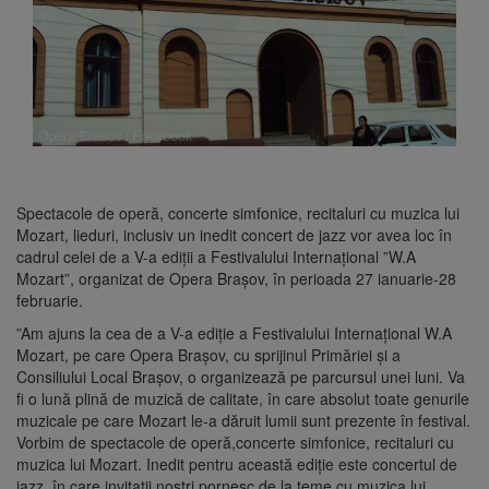
Spectacole de operă, concerte simfonice, recitaluri cu muzica lui
Mozart, lieduri, inclusiv un inedit concert de jazz vor avea loc în
cadrul celei de a V-a ediţii a Festivalului Internaţional ”W.A
Mozart”, organizat de Opera Braşov, în perioada 27 ianuarie-28
februarie.
”Am ajuns la cea de a V-a ediţie a Festivalului Internaţional W.A
Mozart, pe care Opera Braşov, cu sprijinul Primăriei şi a
Consiliului Local Braşov, o organizează pe parcursul unei luni. Va
fi o lună plină de muzică de calitate, în care absolut toate genurile
muzicale pe care Mozart le-a dăruit lumii sunt prezente în festival.
Vorbim de spectacole de operă,concerte simfonice, recitaluri cu
muzica lui Mozart. Inedit pentru această ediţie este concertul de
jazz, în care invitaţii noştri pornesc de la teme cu muzica lui