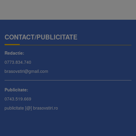
CONTACT/PUBLICITATE
Redactie:
0773.834.740
brasovstiri@gmail.com
Publicitate:
0743.519.669
publicitate [@] brasovstiri.ro