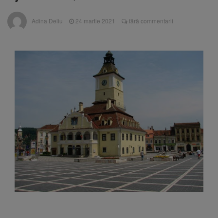
Nivelul Dunării a început să crească
Asociația Română pentru
8 august 2026
Adina Deliu
24 martie 2021
fără commentarii
Iluminat cere reducerea luminii pe timpul
nopții, nu oprirea iluminatului public
Trafic blocat pe DN1E Brașov
7 august 2026
– Poiana Brașov după un accident. Două
persoane primesc îngrijiri medicale
Se schimbă examenul de
8 august 2026
medic specialist. Subiecte unice în toată țara,
aceeași oră și același barem