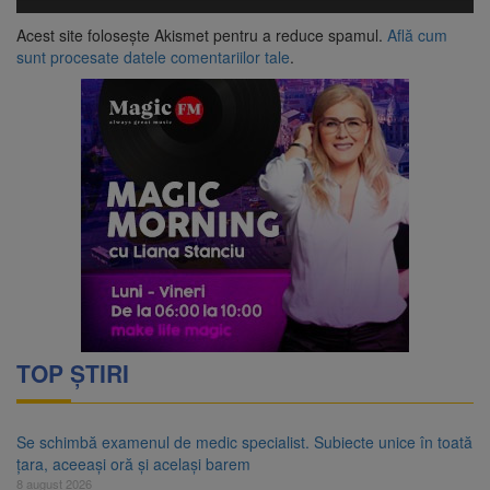
Acest site folosește Akismet pentru a reduce spamul.
Află cum
sunt procesate datele comentariilor tale
.
TOP ȘTIRI
Se schimbă examenul de medic specialist. Subiecte unice în toată
țara, aceeași oră și același barem
8 august 2026