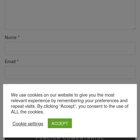
Nume
*
Email
*
Site web
We use cookies on our website to give you the most
relevant experience by remembering your preferences and
repeat visits. By clicking “Accept”, you consent to the use of
ALL the cookies.
Verificare anti-robot
Click pentru a începe verificarea
Cookie settings
ACCEPT
Friendly
Captcha ⇗