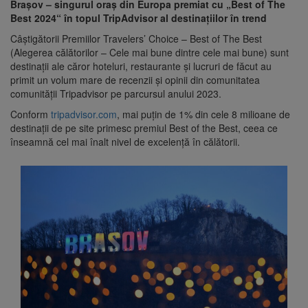
Brașov – singurul oraș din Europa premiat cu „Best of The
Best 2024“ în topul TripAdvisor al destinațiilor în trend
Câștigătorii Premiilor Travelers’ Choice – Best of The Best
(Alegerea călătorilor – Cele mai bune dintre cele mai bune) sunt
destinații ale căror hoteluri, restaurante și lucruri de făcut au
primit un volum mare de recenzii și opinii din comunitatea
comunității Tripadvisor pe parcursul anului 2023.
Conform
tripadvisor.com
, mai puțin de 1% din cele 8 milioane de
destinații de pe site primesc premiul Best of the Best, ceea ce
înseamnă cel mai înalt nivel de excelență în călătorii.