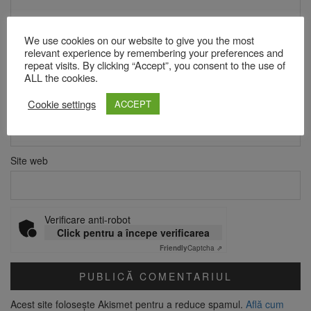
We use cookies on our website to give you the most
relevant experience by remembering your preferences and
Nume
*
repeat visits. By clicking “Accept”, you consent to the use of
ALL the cookies.
Cookie settings
ACCEPT
Email
*
Site web
Verificare anti-robot
Click pentru a începe verificarea
Friendly
Captcha ⇗
Acest site folosește Akismet pentru a reduce spamul.
Află cum