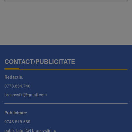
CONTACT/PUBLICITATE
Redactie:
0773.834.740
brasovstiri@gmail.com
Publicitate:
0743.519.669
publicitate [@] brasovstiri.ro