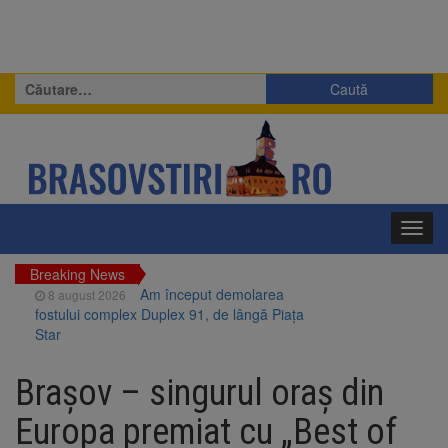
Caută
după:
Toggl
navig
Breaking News
Am început demolarea
8 august 2026
fostului complex Duplex 91, de lângă Piața
Star
Ungaria renunță la apelul
8 august 2026
pentru reducerea consumului de energie.
Brașov – singurul oraș din
Nivelul Dunării a început să crească
Asociația Română pentru
8 august 2026
Europa premiat cu „Best of
Iluminat cere reducerea luminii pe timpul