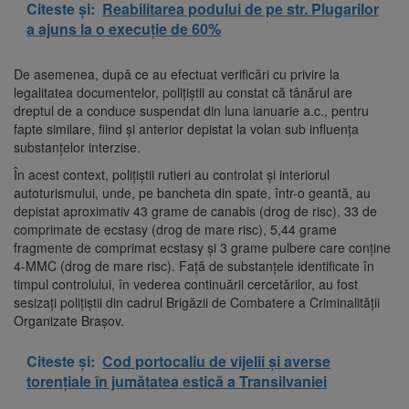
Citeste și:
Reabilitarea podului de pe str. Plugarilor
a ajuns la o execuție de 60%
De asemenea, după ce au efectuat verificări cu privire la
legalitatea documentelor, polițiștii au constat că tânărul are
dreptul de a conduce suspendat din luna ianuarie a.c., pentru
fapte similare, fiind și anterior depistat la volan sub influența
substanțelor interzise.
În acest context, polițiștii rutieri au controlat și interiorul
autoturismului, unde, pe bancheta din spate, într-o geantă, au
depistat aproximativ 43 grame de canabis (drog de risc), 33 de
comprimate de ecstasy (drog de mare risc), 5,44 grame
fragmente de comprimat ecstasy și 3 grame pulbere care conține
4-MMC (drog de mare risc). Față de substanțele identificate în
timpul controlului, în vederea continuării cercetărilor, au fost
sesizați polițiștii din cadrul Brigăzii de Combatere a Criminalității
Organizate Brașov.
Citeste și:
Cod portocaliu de vijelii și averse
torențiale în jumătatea estică a Transilvaniei