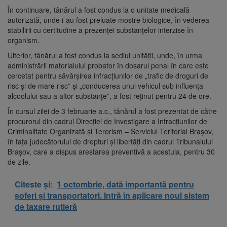
În continuare, tânărul a fost condus la o unitate medicală
autorizată, unde i-au fost preluate mostre biologice, în vederea
stabilirii cu certitudine a prezenței substanțelor interzise în
organism.
Ulterior, tânărul a fost condus la sediul unității, unde, în urma
administrării materialului probator în dosarul penal în care este
cercetat pentru săvârșirea infracțiunilor de „trafic de droguri de
risc și de mare risc” și „conducerea unui vehicul sub influența
alcoolului sau a altor substanțe”, a fost reținut pentru 24 de ore.
În cursul zilei de 3 februarie a.c., tânărul a fost prezentat de către
procurorul din cadrul Direcției de Investigare a Infracțiunilor de
Criminalitate Organizată și Terorism – Serviciul Teritorial Brașov,
în fața judecătorului de drepturi și libertăți din cadrul Tribunalului
Brașov, care a dispus arestarea preventivă a acestuia, pentru 30
de zile.
Citeste și:
1 octombrie, dată importantă pentru
șoferi și transportatori. Intră în aplicare noul sistem
de taxare rutieră