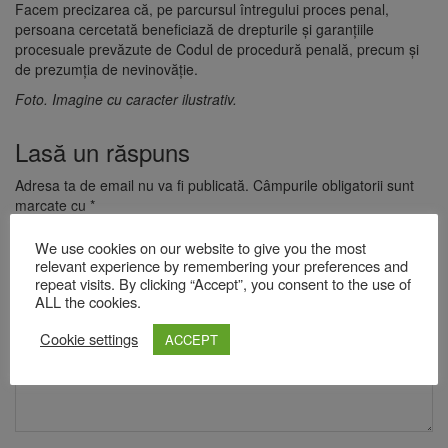
Facem precizarea că, pe parcursul întregului proces penal,
persoana cercetată beneficiază de drepturile și garanțiile
procesuale prevăzute de Codul de procedură penală, precum și
de prezumția de nevinovăție.
Foto. Imagine cu caracter ilustrativ.
Lasă un răspuns
Adresa ta de email nu va fi publicată.
Câmpurile obligatorii sunt
marcate cu
*
Comentariu
*
We use cookies on our website to give you the most
relevant experience by remembering your preferences and
repeat visits. By clicking “Accept”, you consent to the use of
ALL the cookies.
Cookie settings
ACCEPT