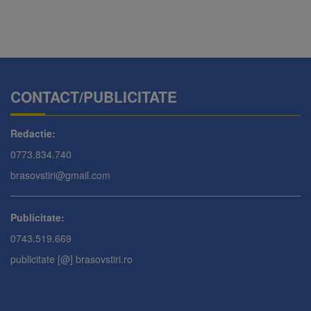
CONTACT/PUBLICITATE
Redactie:
0773.834.740
brasovstiri@gmail.com
Publicitate:
0743.519.669
publicitate [@] brasovstiri.ro