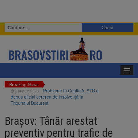
Caută
după:
Toggl
navig
Breaking News
Probleme în Capitală. STB a
7 august 2026
depus oficial cererea de insolvență la
Tribunalul București
Guvernul pregătește posibile
7 august 2026
limitări de consum pentru marii consumatori
Brașov: Tânăr arestat
de energie
FIDELIS VIII: Investiții în lei și
7 august 2026
preventiv pentru trafic de
euro, cu dobânzi neimpozabile de până la