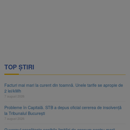
TOP ȘTIRI
Facturi mai mari la curent din toamnă. Unele tarife se apropie de
2 lei/kWh
7 august 2026
Probleme în Capitală. STB a depus oficial cererea de insolvență
la Tribunalul București
7 august 2026
Guvernul pregătește posibile limitări de consum pentru marii