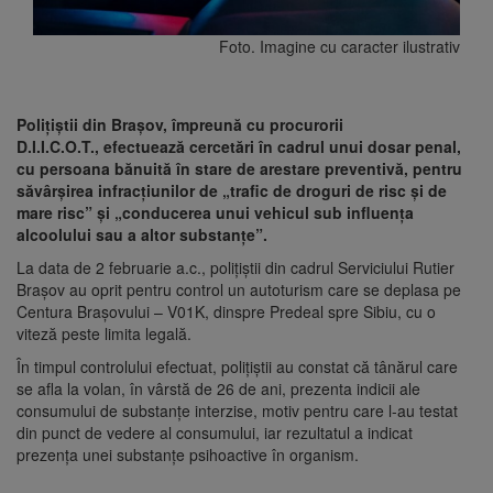
Foto. Imagine cu caracter ilustrativ
Polițiștii din Brașov, împreună cu procurorii
D.I.I.C.O.T., efectuează cercetări în cadrul unui dosar penal,
cu persoana bănuită în stare de arestare preventivă, pentru
săvârșirea infracțiunilor de „trafic de droguri de risc și de
mare risc” și „conducerea unui vehicul sub influența
alcoolului sau a altor substanțe”.
La data de 2 februarie a.c., polițiștii din cadrul Serviciului Rutier
Brașov au oprit pentru control un autoturism care se deplasa pe
Centura Brașovului – V01K, dinspre Predeal spre Sibiu, cu o
viteză peste limita legală.
În timpul controlului efectuat, polițiștii au constat că tânărul care
se afla la volan, în vârstă de 26 de ani, prezenta indicii ale
consumului de substanțe interzise, motiv pentru care l-au testat
din punct de vedere al consumului, iar rezultatul a indicat
prezența unei substanțe psihoactive în organism.