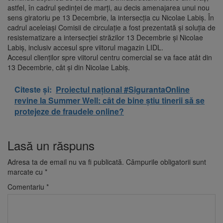
astfel, în cadrul ședinței de marți, au decis amenajarea unui nou
sens giratoriu pe 13 Decembrie, la intersecția cu Nicolae Labiș. În
cadrul aceleiași Comisii de circulație a fost prezentată și soluția de
resistematizare a intersecției străzilor 13 Decembrie și Nicolae
Labiș, inclusiv accesul spre viitorul magazin LIDL.
Accesul clienților spre viitorul centru comercial se va face atât din
13 Decembrie, cât și din Nicolae Labiș.
Citeste și:
Proiectul național #SigurantaOnline
revine la Summer Well: cât de bine știu tinerii să se
protejeze de fraudele online?
Lasă un răspuns
Adresa ta de email nu va fi publicată.
Câmpurile obligatorii sunt
marcate cu
*
Comentariu
*