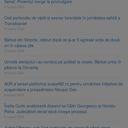
Senat. Proiectul merge la promulgare
6 august 2026
Cod portocaliu de vijelii și averse torențiale în jumătatea estică a
Transilvaniei
6 august 2026
Bărbat din Victoria, reținut după ce și-ar fi agresat soția de două
ori în câteva zile
6 august 2026
Urmele atelajului i-au condus pe polițiști la cioate. Bărbat prins în
pădure la Ormeniș
6 august 2026
AUR a lansat platforma suspeND.ro pentru urmărirea inițiativei de
suspendare a președintelui Nicușor Dan
6 august 2026
Înalta Curte analizează dosarul lui Călin Georgescu și Horațiu
Potra. Judecătorii decid dacă începe procesul
6 august 2026
Județul Brașov, sub Cod portocaliu de caniculă până vineri