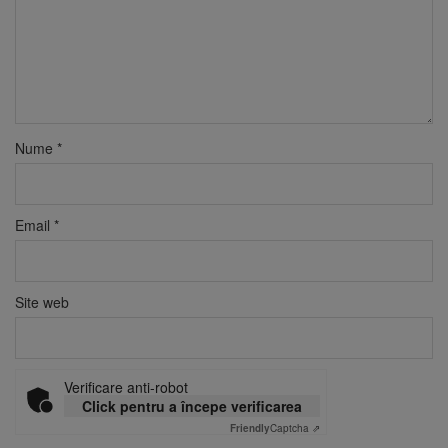
Nume
*
Email
*
Site web
Verificare anti-robot
Click pentru a începe verificarea
Friendly
Captcha ⇗