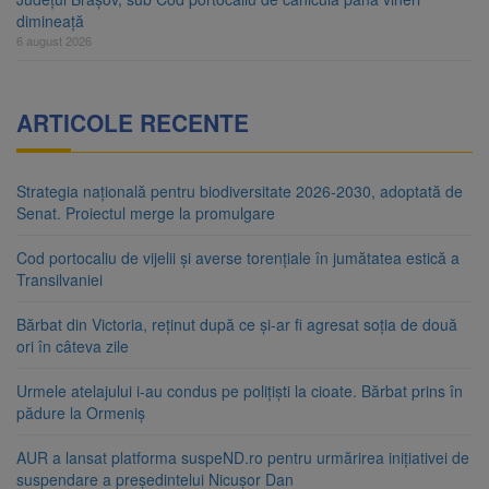
dimineață
6 august 2026
ARTICOLE RECENTE
Strategia națională pentru biodiversitate 2026-2030, adoptată de
Senat. Proiectul merge la promulgare
Cod portocaliu de vijelii și averse torențiale în jumătatea estică a
Transilvaniei
Bărbat din Victoria, reținut după ce și-ar fi agresat soția de două
ori în câteva zile
Urmele atelajului i-au condus pe polițiști la cioate. Bărbat prins în
pădure la Ormeniș
AUR a lansat platforma suspeND.ro pentru urmărirea inițiativei de
suspendare a președintelui Nicușor Dan