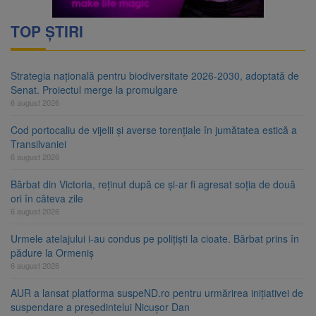
TOP ȘTIRI
Strategia națională pentru biodiversitate 2026-2030, adoptată de
Senat. Proiectul merge la promulgare
6 august 2026
Cod portocaliu de vijelii și averse torențiale în jumătatea estică a
Transilvaniei
6 august 2026
Bărbat din Victoria, reținut după ce și-ar fi agresat soția de două
ori în câteva zile
6 august 2026
Urmele atelajului i-au condus pe polițiști la cioate. Bărbat prins în
pădure la Ormeniș
6 august 2026
AUR a lansat platforma suspeND.ro pentru urmărirea inițiativei de
suspendare a președintelui Nicușor Dan