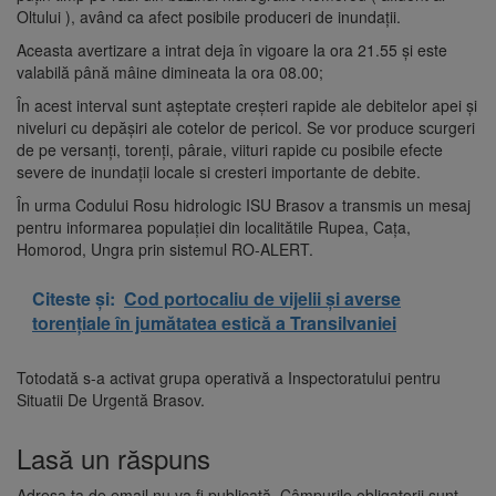
Oltului ), având ca afect posibile produceri de inundații.
Aceasta avertizare a intrat deja în vigoare la ora 21.55 și este
valabilă până mâine dimineata la ora 08.00;
În acest interval sunt așteptate creșteri rapide ale debitelor apei și
niveluri cu depășiri ale cotelor de pericol. Se vor produce scurgeri
de pe versanți, torenți, pâraie, viituri rapide cu posibile efecte
severe de inundații locale si cresteri importante de debite.
În urma Codului Rosu hidrologic ISU Brasov a transmis un mesaj
pentru informarea populației din localitătile Rupea, Cața,
Homorod, Ungra prin sistemul RO-ALERT.
Citeste și:
Cod portocaliu de vijelii și averse
torențiale în jumătatea estică a Transilvaniei
Totodată s-a activat grupa operativă a Inspectoratului pentru
Situatii De Urgentă Brasov.
Lasă un răspuns
Adresa ta de email nu va fi publicată.
Câmpurile obligatorii sunt