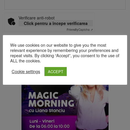
Verificare anti-robot
Click pentru a începe verificarea
Friendly
Captcha ⇗
We use cookies on our website to give you the most
relevant experience by remembering your preferences and
Acest site folosește Akismet pentru a reduce spamul.
Află cum
repeat visits. By clicking “Accept”, you consent to the use of
sunt procesate datele comentariilor tale
.
ALL the cookies.
Cookie settings
ACCEPT