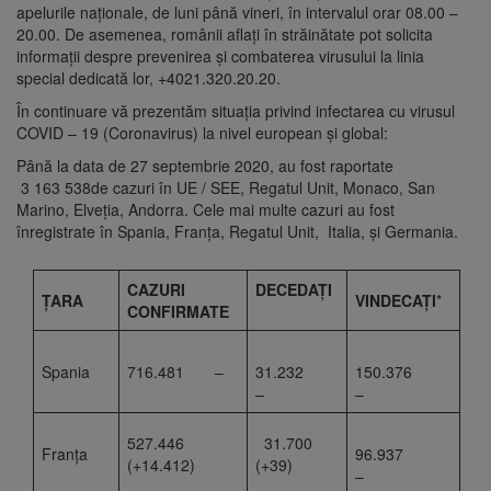
apelurile naționale, de luni până vineri, în intervalul orar 08.00 –
20.00. De asemenea, românii aflați în străinătate pot solicita
informații despre prevenirea și combaterea virusului la linia
special dedicată lor, +4021.320.20.20.
În continuare vă prezentăm situația privind infectarea cu virusul
COVID – 19 (Coronavirus) la nivel european și global:
Până la data de 27 septembrie 2020, au fost raportate
3 163 538de cazuri în UE / SEE, Regatul Unit, Monaco, San
Marino, Elveția, Andorra. Cele mai multe cazuri au fost
înregistrate în Spania, Franţa, Regatul Unit, Italia, și Germania.
CAZURI
DECEDAȚI
ŢARA
VINDECA
ŢI
*
CONFIRMATE
Spania
716.481 –
31.232
150.376
–
–
527.446
31.700
Franţa
96.937
(+14.412)
(+39)
–