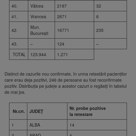
40.
Vâlcea
2197
32
41.
Vrancea
2671
6
Mun.
42.
16771
235
București
43.
–
124
–
TOTAL
123.944
1.271
Distinct de cazurile nou confirmate, în urma retestării pacienților
care erau deja pozitivi, 246 de persoane au fost reconfirmate
pozitiv. Distribuția pe județe a acestor cazuri o regăsiți în tabelul
de mai jos.
Nr. probe pozitive
Nr.crt.
JUDE
Ț
la retestare
1
ALBA
14
2
ARAD
4