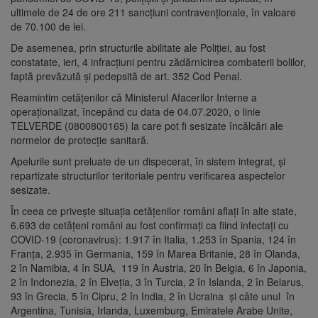
ultimele de 24 de ore 211 sancţiuni contravenţionale, în valoare
de 70.100 de lei.
De asemenea, prin structurile abilitate ale Poliției, au fost
constatate, ieri, 4 infracțiuni pentru zădărnicirea combaterii bolilor,
faptă prevăzută și pedepsită de art. 352 Cod Penal.
Reamintim cetățenilor că Ministerul Afacerilor Interne a
operaționalizat, începând cu data de 04.07.2020, o linie
TELVERDE (0800800165) la care pot fi sesizate încălcări ale
normelor de protecție sanitară.
Apelurile sunt preluate de un dispecerat, în sistem integrat, și
repartizate structurilor teritoriale pentru verificarea aspectelor
sesizate.
În ceea ce privește situația cetățenilor români aflați în alte state,
6.693 de cetățeni români au fost confirmați ca fiind infectați cu
COVID-19 (coronavirus): 1.917 în Italia, 1.253 în Spania, 124 în
Franța, 2.935 în Germania, 159 în Marea Britanie, 28 în Olanda,
2 în Namibia, 4 în SUA, 119 în Austria, 20 în Belgia, 6 în Japonia,
2 în Indonezia, 2 în Elveția, 3 în Turcia, 2 în Islanda, 2 în Belarus,
93 în Grecia, 5 în Cipru, 2 în India, 2 în Ucraina și câte unul în
Argentina, Tunisia, Irlanda, Luxemburg, Emiratele Arabe Unite,