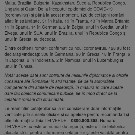
Malta, Brazilia, Bulgaria, Kazakhstan, Suedia, Republica Congo,
Ungaria și Qatar. De la începutul epidemiei de COVID-19
(coronavirus) și până la acest moment, 126 de cetățeni români
aflați în străinătate, 31 în Italia, 19 în Franța, 43 în Marea Britanie,
11 în Spania, 14 în Germania, 2 în Belgia, unul în Suedia, unul în
Elveția, unul în SUA, unul în Brazilia, unul în Republica Congo și
unul în Grecia, au decedat.
Dintre cetățenii români confirmați cu noul coronavirus, 428 au fost
declarați vindecați: 308 în Germania, 90 în Grecia, 18 în Franța, 6
în Japonia, 2 în Indonezia, 2 în Namibia, unul în Luxemburg și
unul în Tunisia.
Notă: aceste date sunt obținute de misiunile diplomatice și oficiile
consulare ale României în străinătate, fie de la autoritățile
competente din statele de reședință, în măsura în care aceste
date fac obiectul comunicării publice, fie în mod direct de la
cetățenii români din străinătate.
Le reamintim cetățenilor să ia în considerare doar informațiile
verificate prin sursele oficiale și să apeleze pentru recomandări și
alte informații la linia TELVERDE –
0800.800.358
. Numărul
TELVERDE nu este un număr de urgență, este o linie telefonică
alocată strict pentru informarea cetățenilor și este valabilă pentru