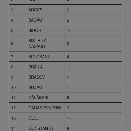
3
ARGEŞ
2
4
BACĂU
2
5
BIHOR
10
BISTRIŢA-
6
0
NĂSĂUD
7
BOTOŞANI
4
8
BRĂILA
1
9
BRAŞOV
1
10
BUZĂU
1
11
CĂLĂRAŞI
9
12
CARAŞ-SEVERIN
3
13
CLUJ
17
14
CONSTANŢA
6