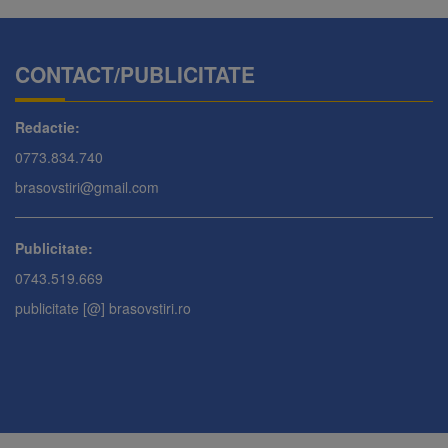
CONTACT/PUBLICITATE
Redactie:
0773.834.740
brasovstiri@gmail.com
Publicitate:
0743.519.669
publicitate [@] brasovstiri.ro