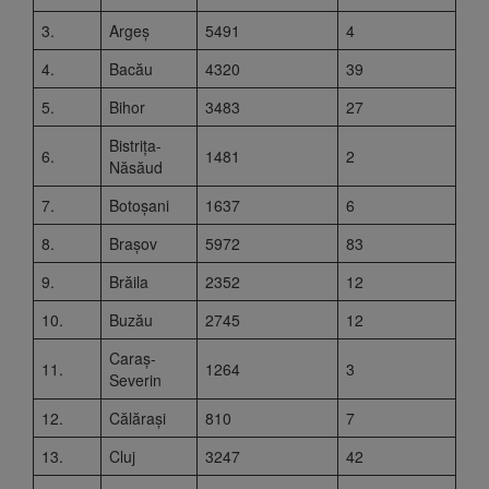
3.
Argeș
5491
4
4.
Bacău
4320
39
5.
Bihor
3483
27
Bistrița-
6.
1481
2
Năsăud
7.
Botoșani
1637
6
8.
Brașov
5972
83
9.
Brăila
2352
12
10.
Buzău
2745
12
Caraș-
11.
1264
3
Severin
12.
Călărași
810
7
13.
Cluj
3247
42