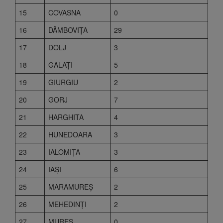
15
COVASNA
0
16
DÂMBOVIŢA
29
17
DOLJ
3
18
GALAŢI
5
19
GIURGIU
2
20
GORJ
7
21
HARGHITA
4
22
HUNEDOARA
3
23
IALOMIŢA
3
24
IAŞI
6
25
MARAMUREŞ
2
26
MEHEDINŢI
2
27
MUREŞ
0