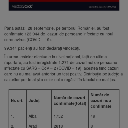
Până astăzi, 28 septembrie, pe teritoriul României, au fost
confirmate 123.944 de cazuri de persoane infectate cu noul
coronavirus (COVID – 19).
99.344 pacienți au fost declarați vindecați.
În urma testelor efectuate la nivel național, față de ultima
raportare, au fost înregistrate 1.271 de cazuri noi de persoane
infectate cu SARS – CoV – 2 (COVID – 19), acestea fiind cazuri
care nu au mai avut anterior un test pozitiv. Distribuția pe județe a
cazurilor per total și a celor noi o regăsiți în tabelul de mai jos.
Număr de
Număr de cazuri
Nr. crt.
Județ
cazuri nou
confirmate(total)
confirmate
1.
Alba
1752
49
2.
Arad
2618
8