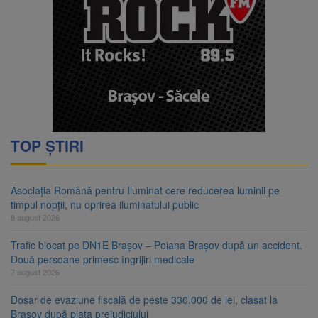
TOP ȘTIRI
Asociația Română pentru Iluminat cere reducerea luminii pe
timpul nopții, nu oprirea iluminatului public
8 august 2026
Trafic blocat pe DN1E Brașov – Poiana Brașov după un accident.
Două persoane primesc îngrijiri medicale
7 august 2026
Dosar de evaziune fiscală de peste 330.000 de lei, clasat la
Brașov după plata prejudiciului