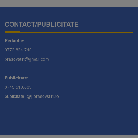
CONTACT/PUBLICITATE
Redactie:
0773.834.740
brasovstiri@gmail.com
Publicitate:
0743.519.669
publicitate [@] brasovstiri.ro