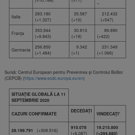
(+10.764)
(+71)
–
283.180
35.587
212.432
Italia
(+1.327)
(+10)
(+547)
353.944
30.813
89.890
Franţa
(+9.843)
(+19)
(+422)
256.850
9.342
231.349
Germania
(+1.484)
(+1)
(+1.066)
Sursă: Centrul European pentru Prevenirea și Controlul Bolilor
(CEPCB) (
https://www.ecdc.europa.eu/en
)
SITUAȚIE GLOBALĂ LA 11
SEPTEMBRIE 2020
DECEDAȚI
CAZURI CONFIRMATE
VINDECAȚI
*
910.078
19.215.800
28.199.791
(+308.516)
(+6.087)
(+294.680)