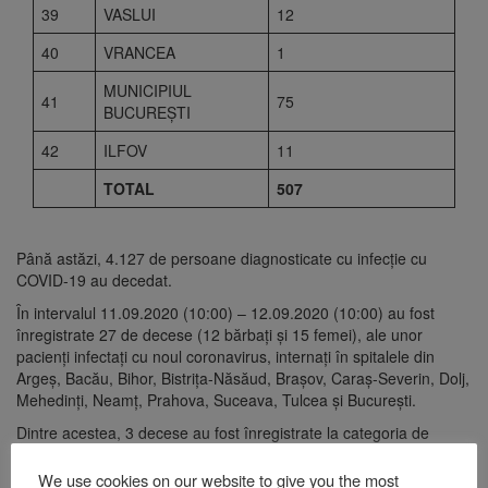
39
VASLUI
12
40
VRANCEA
1
MUNICIPIUL
41
75
BUCUREŞTI
42
ILFOV
11
TOTAL
507
Până astăzi, 4.127 de persoane diagnosticate cu infecție cu
COVID-19 au decedat.
În intervalul 11.09.2020 (10:00) – 12.09.2020 (10:00) au fost
înregistrate 27 de decese (12 bărbați și 15 femei), ale unor
pacienți infectați cu noul coronavirus, internați în spitalele din
Argeș, Bacău, Bihor, Bistrița-Năsăud, Brașov, Caraș-Severin, Dolj,
Mehedinți, Neamț, Prahova, Suceava, Tulcea și București.
Dintre acestea, 3 decese au fost înregistrate la categoria de
vârstă 50-59 ani, 5 decese la categoria de vârstă 60-69 ani, 10
decese la categoria de vârstă 70-79 ani și 9 decese la categoria
We use cookies on our website to give you the most