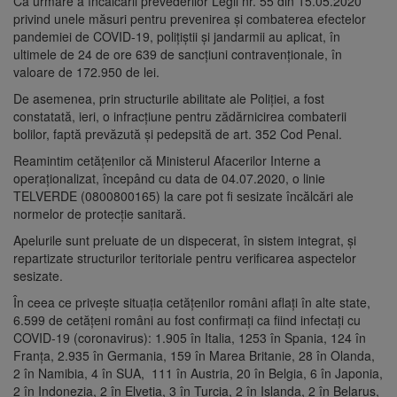
Ca urmare a încălcării prevederilor Legii nr. 55 din 15.05.2020
privind unele măsuri pentru prevenirea și combaterea efectelor
pandemiei de COVID-19, polițiștii și jandarmii au aplicat, în
ultimele de 24 de ore 639 de sancţiuni contravenţionale, în
valoare de 172.950 de lei.
De asemenea, prin structurile abilitate ale Poliției, a fost
constatată, ieri, o infracțiune pentru zădărnicirea combaterii
bolilor, faptă prevăzută și pedepsită de art. 352 Cod Penal.
Reamintim cetățenilor că Ministerul Afacerilor Interne a
operaționalizat, începând cu data de 04.07.2020, o linie
TELVERDE (0800800165) la care pot fi sesizate încălcări ale
normelor de protecție sanitară.
Apelurile sunt preluate de un dispecerat, în sistem integrat, și
repartizate structurilor teritoriale pentru verificarea aspectelor
sesizate.
În ceea ce privește situația cetățenilor români aflați în alte state,
6.599 de cetățeni români au fost confirmați ca fiind infectați cu
COVID-19 (coronavirus): 1.905 în Italia, 1253 în Spania, 124 în
Franța, 2.935 în Germania, 159 în Marea Britanie, 28 în Olanda,
2 în Namibia, 4 în SUA, 111 în Austria, 20 în Belgia, 6 în Japonia,
2 în Indonezia, 2 în Elveția, 3 în Turcia, 2 în Islanda, 2 în Belarus,