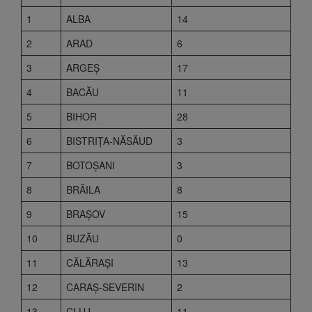
1
ALBA
14
2
ARAD
6
3
ARGEŞ
17
4
BACĂU
11
5
BIHOR
28
6
BISTRIŢA-NĂSĂUD
3
7
BOTOŞANI
3
8
BRĂILA
8
9
BRAŞOV
15
10
BUZĂU
0
11
CĂLĂRAŞI
13
12
CARAŞ-SEVERIN
2
13
CLUJ
11