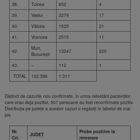
38.
Tulcea
652
4
39.
Vaslui
2279
17
40.
Vâlcea
1525
21
41.
Vrancea
2515
11
Mun.
42.
13247
220
București
43.
–
112
1
TOTAL
102.386
1.311
Distinct de cazurile nou confirmate, în urma retestării pacienților
care erau deja pozitivi, 507 persoane au fost reconfirmate pozitiv.
Distribuția pe județe a acestor cazuri o regăsiți în tabelul de mai
jos.
Nr.
Probe pozitive la
JUDEȚ
Crt.
retestare