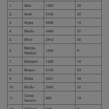
1.
Alba
1330
25
2.
Arad
2192
20
3.
Argeș
5258
10
4.
Bacău
3465
37
5.
Bihor
2912
55
Bistrița-
6.
1296
9
Năsăud
7.
Botoșani
1428
10
8.
Brașov
5109
53
9.
Brăila
2021
39
10.
Buzău
2542
22
Caraș-
11.
965
19
Severin
12.
Călărași
645
6