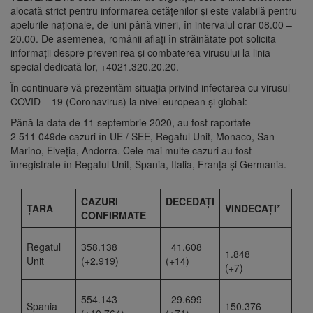
alocată strict pentru informarea cetățenilor și este valabilă pentru
apelurile naționale, de luni până vineri, în intervalul orar 08.00 –
20.00. De asemenea, românii aflați în străinătate pot solicita
informații despre prevenirea și combaterea virusului la linia
special dedicată lor, +4021.320.20.20.
În continuare vă prezentăm situația privind infectarea cu virusul
COVID – 19 (Coronavirus) la nivel european și global:
Până la data de 11 septembrie 2020, au fost raportate
2 511 049de cazuri în UE / SEE, Regatul Unit, Monaco, San
Marino, Elveția, Andorra. Cele mai multe cazuri au fost
înregistrate în Regatul Unit, Spania, Italia, Franţa și Germania.
CAZURI
DECEDAȚI
ŢARA
VINDECA
ŢI
*
CONFIRMATE
Regatul
358.138
41.608
1.848
Unit
(+2.919)
(+14)
(+7)
554.143
29.699
Spania
150.376