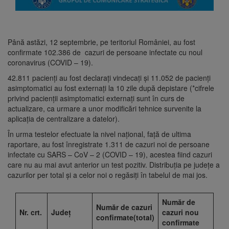
Până astăzi, 12 septembrie, pe teritoriul României, au fost
confirmate 102.386 de cazuri de persoane infectate cu noul
coronavirus (COVID – 19).
42.811 pacienți au fost declarați vindecați și 11.052 de pacienți
asimptomatici au fost externați la 10 zile după depistare (*cifrele
privind pacienții asimptomatici externați sunt în curs de
actualizare, ca urmare a unor modificări tehnice survenite la
aplicația de centralizare a datelor).
În urma testelor efectuate la nivel național, față de ultima
raportare, au fost înregistrate 1.311 de cazuri noi de persoane
infectate cu SARS – CoV – 2 (COVID – 19), acestea fiind cazuri
care nu au mai avut anterior un test pozitiv. Distribuția pe județe a
cazurilor per total și a celor noi o regăsiți în tabelul de mai jos.
Număr de
Număr de cazuri
Nr. crt.
Județ
cazuri nou
confirmate(total)
confirmate