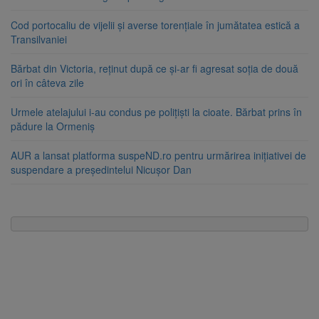
Cod portocaliu de vijelii și averse torențiale în jumătatea estică a
Transilvaniei
Bărbat din Victoria, reținut după ce și-ar fi agresat soția de două
ori în câteva zile
Urmele atelajului i-au condus pe polițiști la cioate. Bărbat prins în
pădure la Ormeniș
AUR a lansat platforma suspeND.ro pentru urmărirea inițiativei de
suspendare a președintelui Nicușor Dan