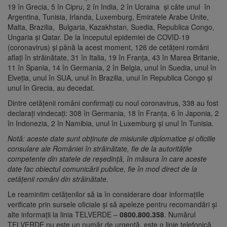
19 în Grecia, 5 în Cipru, 2 în India, 2 în Ucraina și câte unul în
Argentina, Tunisia, Irlanda, Luxemburg, Emiratele Arabe Unite,
Malta, Brazilia, Bulgaria, Kazakhstan, Suedia, Republica Congo,
Ungaria și Qatar. De la începutul epidemiei de COVID-19
(coronavirus) și până la acest moment, 126 de cetățeni români
aflați în străinătate, 31 în Italia, 19 în Franța, 43 în Marea Britanie,
11 în Spania, 14 în Germania, 2 în Belgia, unul în Suedia, unul în
Elveția, unul în SUA, unul în Brazilia, unul în Republica Congo și
unul în Grecia, au decedat.
Dintre cetățenii români confirmați cu noul coronavirus, 338 au fost
declarați vindecați: 308 în Germania, 18 în Franța, 6 în Japonia, 2
în Indonezia, 2 în Namibia, unul în Luxemburg și unul în Tunisia.
Notă: aceste date sunt obținute de misiunile diplomatice și oficiile
consulare ale României în străinătate, fie de la autoritățile
competente din statele de reședință, în măsura în care aceste
date fac obiectul comunicării publice, fie în mod direct de la
cetățenii români din străinătate.
Le reamintim cetățenilor să ia în considerare doar informațiile
verificate prin sursele oficiale și să apeleze pentru recomandări și
alte informații la linia TELVERDE –
0800.800.358
. Numărul
TELVERDE nu este un număr de urgență, este o linie telefonică