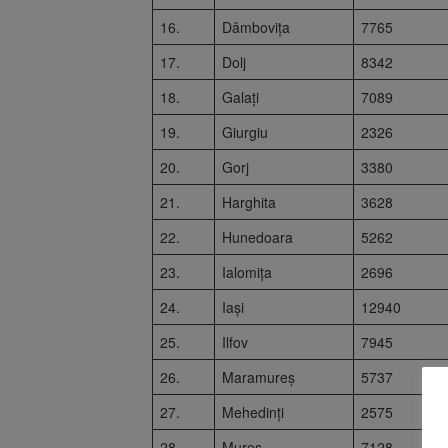
16.
Dâmbovița
7765
17.
Dolj
8342
18.
Galați
7089
19.
Giurgiu
2326
20.
Gorj
3380
21.
Harghita
3628
22.
Hunedoara
5262
23.
Ialomița
2696
24.
Iași
12940
25.
Ilfov
7945
26.
Maramureș
5737
27.
Mehedinți
2575
28.
Mureș
7128