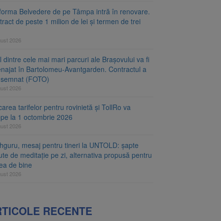
tforma Belvedere de pe Tâmpa intră în renovare.
ract de peste 1 milion de lei și termen de trei
gust 2026
 dintre cele mai mari parcuri ale Brașovului va fi
najat în Bartolomeu-Avantgarden. Contractul a
t semnat (FOTO)
gust 2026
carea tarifelor pentru rovinietă și TollRo va
epe la 1 octombrie 2026
gust 2026
hguru, mesaj pentru tineri la UNTOLD: șapte
te de meditație pe zi, alternativa propusă pentru
rea de bine
gust 2026
RTICOLE RECENTE