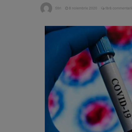
Aplicarea
7 august 2026
Stiri
8 noiembrie 2020
fără commentari
Dosar de 
7 august 2026