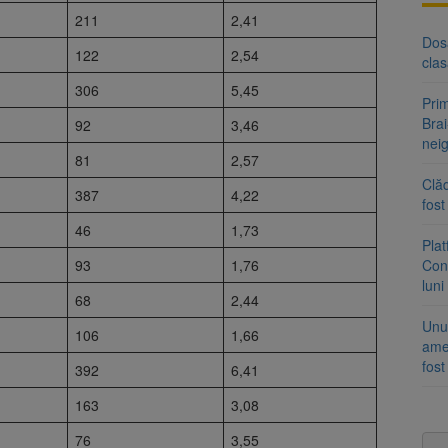
211
2,41
Dosa
122
2,54
clas
306
5,45
Prim
Brai
92
3,46
neig
81
2,57
Clăd
387
4,22
fos
46
1,73
Pla
93
1,76
Cont
luni
68
2,44
Unul
106
1,66
ame
fos
392
6,41
163
3,08
76
3,55