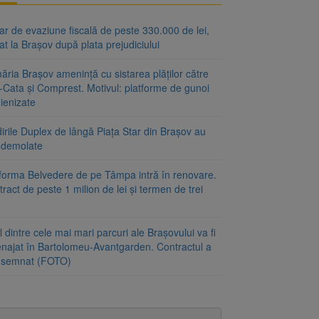
r de evaziune fiscală de peste 330.000 de lei,
at la Brașov după plata prejudiciului
ăria Brașov amenință cu sistarea plăților către
-Cata și Comprest. Motivul: platforme de gunoi
ienizate
irile Duplex de lângă Piața Star din Brașov au
t demolate
tforma Belvedere de pe Tâmpa intră în renovare.
ract de peste 1 milion de lei și termen de trei
 dintre cele mai mari parcuri ale Brașovului va fi
najat în Bartolomeu-Avantgarden. Contractul a
t semnat (FOTO)