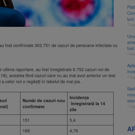
Pla
Cont
luni
7 au
Unul
ame
 au fost confirmate 303.751 de cazuri de persoane infectate cu
fos
7 au
Apli
de ultima raportare, au fost înregistrate 6.752 cazuri noi de
înc
), acestea fiind cazuri care nu au mai avut anterior un test
7 au
i a celor noi o regăsiți în tabelul de mai jos.
Sad
minu
Incidența
zuri
Număr de cazuri nou
sta
înregistrată la 14
otal)
confirmate
7 au
zile
151
5,4
A
169
4,76