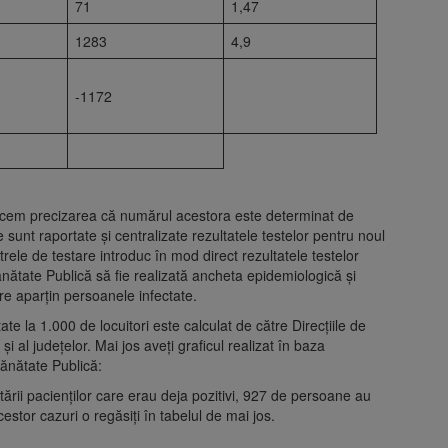
71
1,47
1283
4,9
-1172
 facem precizarea că numărul acestora este determinat de
 sunt raportate și centralizate rezultatele testelor pentru noul
rele de testare introduc în mod direct rezultatele testelor
Sănătate Publică să fie realizată ancheta epidemiologică și
care aparțin persoanele infectate.
tate la 1.000 de locuitori este calculat de către Direcțiile de
și al județelor. Mai jos aveți graficul realizat în baza
Sănătate Publică:
tării pacienților care erau deja pozitivi, 927 de persoane au
cestor cazuri o regăsiți în tabelul de mai jos.