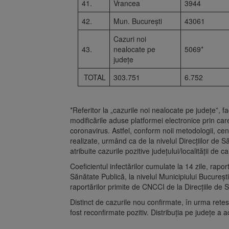
41.
Vrancea
3944
42.
Mun. București
43061
Cazuri noi
43.
nealocate pe
5069*
județe
TOTAL
303.751
6.752
*Referitor la „cazurile noi nealocate pe județe”,
modificările aduse platformei electronice prin care
coronavirus. Astfel, conform noii metodologii, cent
realizate, urmând ca de la nivelul Direcțiilor de 
atribuite cazurile pozitive județului/localității de 
Coeficientul infectărilor cumulate la 14 zile, rapor
Sănătate Publică, la nivelul Municipiului București 
raportărilor primite de CNCCI de la Direcțiile de 
Distinct de cazurile nou confirmate, în urma retes
fost reconfirmate pozitiv. Distribuția pe județe a a