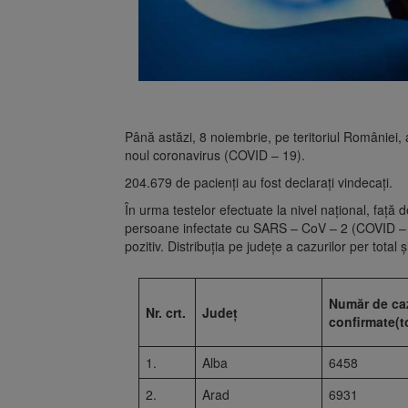
Până astăzi, 8 noiembrie, pe teritoriul României,
noul coronavirus (COVID – 19).
204.679 de pacienți au fost declarați vindecați.
În urma testelor efectuate la nivel național, față 
persoane infectate cu SARS – CoV – 2 (COVID – 19
pozitiv. Distribuția pe județe a cazurilor per total ș
Număr de ca
Nr. crt.
Județ
confirmate(t
1.
Alba
6458
2.
Arad
6931