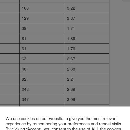
166
3,22
129
3,87
39
1,71
81
1,86
61
1,76
63
2,67
40
2,68
82
2,2
248
2,39
347
3,09
49
3,74
We use cookies on our website to give you the most relevant
77
1,94
experience by remembering your preferences and repeat visits.
By clicking “Accept”, you consent to the use of ALL the cookies.
256
4,48