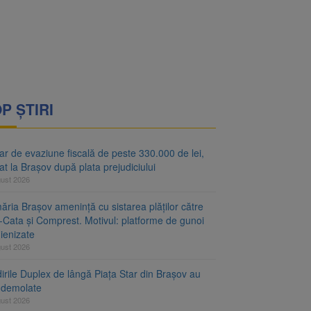
ejudiciului
P ȘTIRI
r de evaziune fiscală de peste 330.000 de lei,
at la Brașov după plata prejudiciului
gust 2026
ăria Brașov amenință cu sistarea plăților către
-Cata și Comprest. Motivul: platforme de gunoi
ienizate
gust 2026
irile Duplex de lângă Piața Star din Brașov au
t demolate
gust 2026