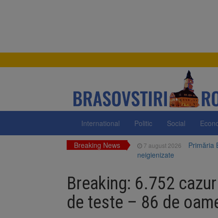
International
Politic
Social
Econ
Breaking News
Primăria 
7 august 2026
neigienizate
Clădirile
7 august 2026
Breaking: 6.752 cazur
Platforma
7 august 2026
luni
de teste – 86 de oame
Unul dint
7 august 2026
fost semnat (FOTO)