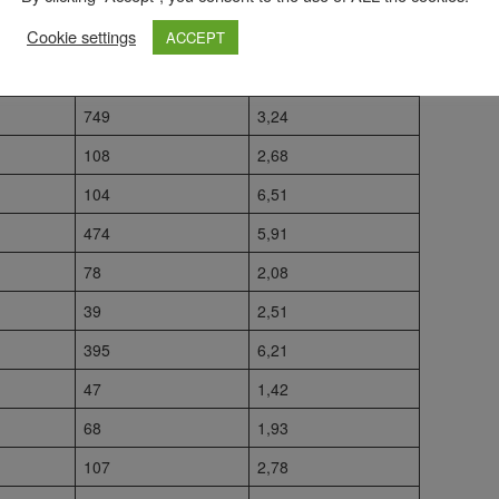
Cookie settings
ACCEPT
213
2,56
87
1,4
749
3,24
108
2,68
104
6,51
474
5,91
78
2,08
39
2,51
395
6,21
47
1,42
68
1,93
107
2,78