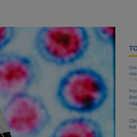
 tarifelor pentru rovinietă și TollRo va începe la 1 octombrie 2026
i
evaziune fiscală de peste 330.000 de lei, clasat la Brașov după plata pr
TO
Dosa
clas
7 au
Prim
Brai
neig
7 au
Clăd
fos
7 au