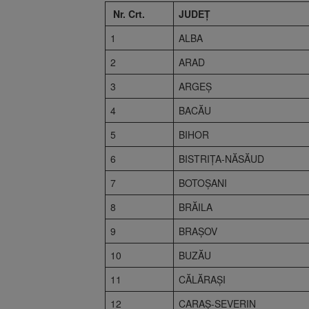
Nr. Crt.
JUDEȚ
1
ALBA
2
ARAD
3
ARGEŞ
4
BACĂU
5
BIHOR
6
BISTRIŢA-NĂSĂUD
7
BOTOŞANI
8
BRĂILA
9
BRAŞOV
10
BUZĂU
11
CĂLĂRAŞI
12
CARAŞ-SEVERIN