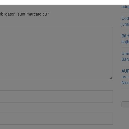
Stra
ado
bligatorii sunt marcate cu
*
Cod 
jumă
Bărb
soți
Urme
Băr
AUR
urmă
Nic