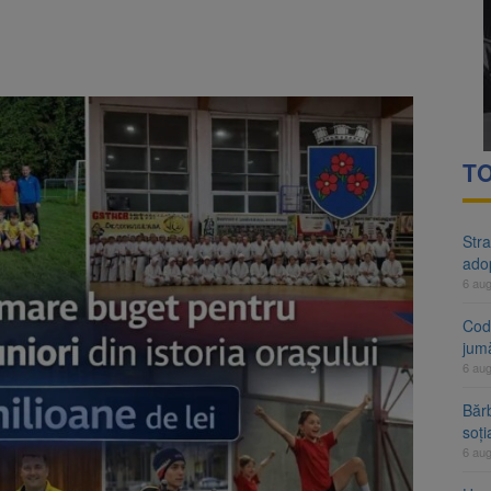
rte analizează dosarul lui Călin Georgescu și Horațiu Potra. Judecători
 națională pentru biodiversitate 2026-2030, adoptată de Senat. Proiect
TO
Stra
ado
6 au
Cod 
jumă
6 au
Bărb
soți
6 au