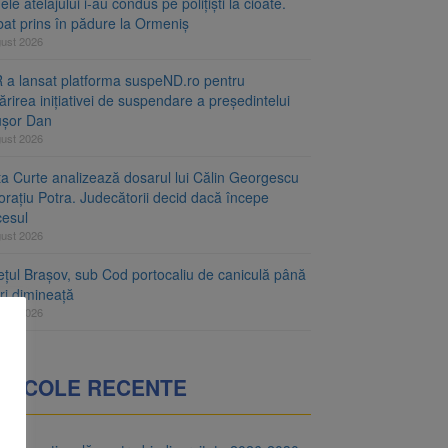
le atelajului i-au condus pe polițiști la cioate.
bat prins în pădure la Ormeniș
gust 2026
 a lansat platforma suspeND.ro pentru
rirea inițiativei de suspendare a președintelui
ușor Dan
gust 2026
ta Curte analizează dosarul lui Călin Georgescu
orațiu Potra. Judecătorii decid dacă începe
cesul
gust 2026
ețul Brașov, sub Cod portocaliu de caniculă până
ri dimineață
gust 2026
RTICOLE RECENTE