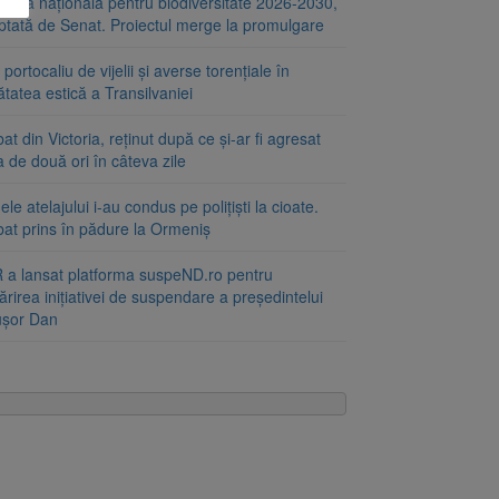
tegia națională pentru biodiversitate 2026-2030,
ptată de Senat. Proiectul merge la promulgare
portocaliu de vijelii și averse torențiale în
tatea estică a Transilvaniei
at din Victoria, reținut după ce și-ar fi agresat
a de două ori în câteva zile
le atelajului i-au condus pe polițiști la cioate.
bat prins în pădure la Ormeniș
 a lansat platforma suspeND.ro pentru
rirea inițiativei de suspendare a președintelui
ușor Dan