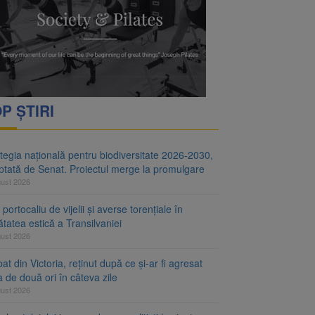
i decid dacă începe
ul merge la promulgare
P ȘTIRI
tegia națională pentru biodiversitate 2026-2030,
ptată de Senat. Proiectul merge la promulgare
gust 2026
portocaliu de vijelii și averse torențiale în
tatea estică a Transilvaniei
gust 2026
at din Victoria, reținut după ce și-ar fi agresat
a de două ori în câteva zile
gust 2026