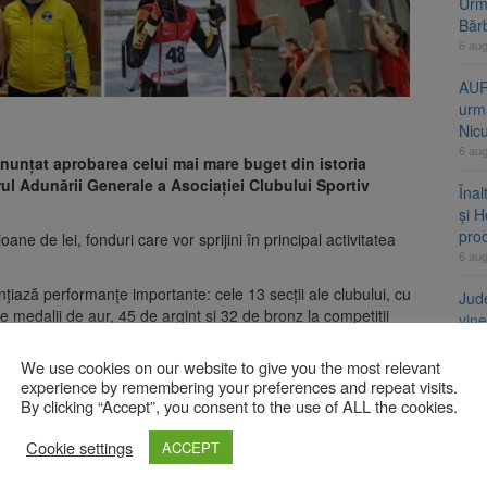
Urme
Băr
6 au
AUR
urmă
Nic
6 au
nunțat aprobarea celui mai mare buget din istoria
drul Adunării Generale a Asociației Clubului Sportiv
Înal
și H
pro
ne de lei, fonduri care vor sprijini în principal activitatea
6 au
nțiază performanțe importante: cele 13 secții ale clubului, cu
Jud
e medalii de aur, 45 de argint și 32 de bronz la competiții
vine
6 au
We use cookies on our website to give you the most relevant
u mai adăugat în palmares 42 de medalii de aur, 28 de argint și
experience by remembering your preferences and repeat visits.
By clicking “Accept”, you consent to the use of ALL the cookies.
A
ului, coordonată de directorul general N. Dogariu, pentru
Cookie settings
ACCEPT