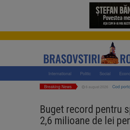
International
Politic
Social
Econ
Breaking News
Cod portoc
6 august 2026
Bărbat din
6 august 2026
Buget record pentru s
Urmele at
6 august 2026
2,6 milioane de lei pen
AUR a lan
6 august 2026
Dan