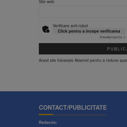
Site web
Verificare anti-robot
Click pentru a începe verificarea
Friendly
Captcha ⇗
Acest site folosește Akismet pentru a reduce sp
CONTACT/PUBLICITATE
Redactie: