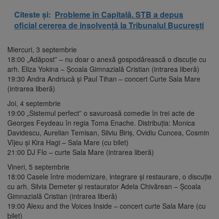
Citeste și:
Probleme în Capitală. STB a depus
oficial cererea de insolvență la Tribunalul București
Miercuri, 3 septembrie
18:00 „Adăpost” – nu doar o anexă gospodărească o discuție cu
arh. Eliza Yokina – Școala Gimnazială Cristian (intrarea liberă)
19:30 Andra Andriucă și Paul Tihan – concert Curte Sala Mare
(intrarea liberă)
Joi, 4 septembrie
19:00 „Sistemul perfect” o savuroasă comedie în trei acte de
Georges Feydeau în regia Toma Enache. Distribuția: Monica
Davidescu, Aurelian Temisan, Silviu Biriș, Ovidiu Cuncea, Cosmin
Vîjeu și Kira Hagi – Sala Mare (cu bilet)
21:00 DJ Flo – curte Sala Mare (intrarea liberă)
Vineri, 5 septembrie
18:00 Casele între modernizare, integrare și restaurare, o discuție
cu arh. Silvia Demeter și restaurator Adela Chivărean – Școala
Gimnazială Cristian (intrarea liberă)
19:00 Alexu and the Voices Inside – concert curte Sala Mare (cu
bilet)