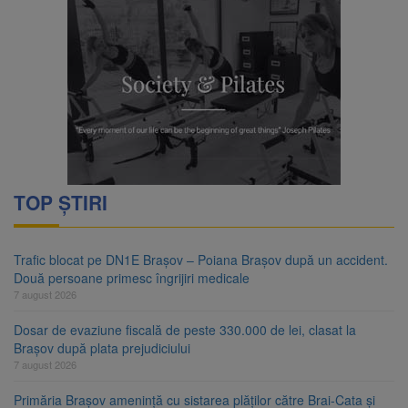
TOP ȘTIRI
Trafic blocat pe DN1E Brașov – Poiana Brașov după un accident.
Două persoane primesc îngrijiri medicale
7 august 2026
Dosar de evaziune fiscală de peste 330.000 de lei, clasat la
Brașov după plata prejudiciului
7 august 2026
Primăria Brașov amenință cu sistarea plăților către Brai-Cata și