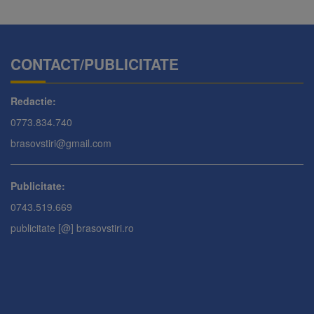
CONTACT/PUBLICITATE
Redactie:
0773.834.740
brasovstiri@gmail.com
Publicitate:
0743.519.669
publicitate [@] brasovstiri.ro