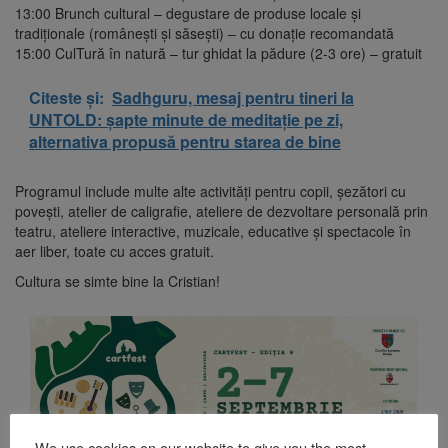
13:00 Brunch cultural – degustare de produse locale și
tradiționale (românești și săsești) – cu donație recomandată
15:00 CulTură în natură – tur ghidat la pădure (2-3 ore) – gratuit
Citeste și:
Sadhguru, mesaj pentru tineri la
UNTOLD: șapte minute de meditație pe zi,
alternativa propusă pentru starea de bine
Programul include multe alte activități pentru copii, șezători cu
povești, atelier de caligrafie, ateliere de dezvoltare personală prin
teatru, ateliere interactive, muzicale, educative și spectacole în
aer liber, toate cu acces gratuit.
Cultura se simte bine la Cristian!
We use cookies on our website to give you the most