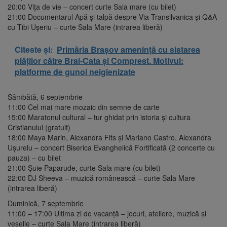
20:00 Vița de vie – concert curte Sala mare (cu bilet)
21:00 Documentarul Apă și talpă despre Via Transilvanica și Q&A
cu Tibi Ușeriu – curte Sala Mare (intrarea liberă)
Citeste și:
Primăria Brașov amenință cu sistarea
plăților către Brai-Cata și Comprest. Motivul:
platforme de gunoi neigienizate
Sâmbătă, 6 septembrie
11:00 Cel mai mare mozaic din semne de carte
15:00 Maratonul cultural – tur ghidat prin istoria și cultura
Cristianului (gratuit)
18:00 Maya Marin, Alexandra Fits și Mariano Castro, Alexandra
Ușurelu – concert Biserica Evanghelică Fortificată (2 concerte cu
pauza) – cu bilet
21:00 Șuie Paparude, curte Sala mare (cu bilet)
22:00 DJ Sheeva – muzică românească – curte Sala Mare
(intrarea liberă)
Duminică, 7 septembrie
11:00 – 17:00 Ultima zi de vacanță – jocuri, ateliere, muzică și
veselie – curte Sala Mare (intrarea liberă)