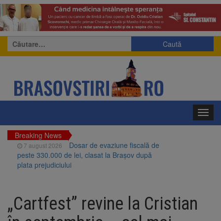
Caută
după:
Toggl
navig
Breaking News
Dosar de evaziune fiscală de
7 august 2026
peste 330.000 de lei, clasat la Brașov după
plata prejudiciului
Primăria Brașov amenință cu
7 august 2026
sistarea plăților către Brai-Cata și Comprest.
„Cartfest” revine la Cristian
Motivul: platforme de gunoi neigienizate