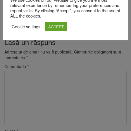
relevant experience by remembering your preferences and
repeat visits. By clicking “Accept”, you consent to the use of
ALL the cookies.
Cookie settings
ACCEPT
Lasă un răspuns
Adresa ta de email nu va fi publicată.
Câmpurile obligatorii sunt
marcate cu
*
Comentariu
*