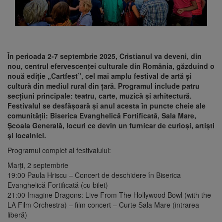
În perioada 2-7 septembrie 2025, Cristianul va deveni, din
nou, centrul efervescenței culturale din România, găzduind o
nouă ediție „Cartfest”, cel mai amplu festival de artă și
cultură din mediul rural din țară. Programul include patru
secțiuni principale: teatru, carte, muzică și arhitectură.
Festivalul se desfășoară și anul acesta în puncte cheie ale
comunității: Biserica Evanghelică Fortificată, Sala Mare,
Școala Generală, locuri ce devin un furnicar de curioși, artiști
și localnici.
Programul complet al festivalului:
Marți, 2 septembrie
19:00 Paula Hriscu – Concert de deschidere în Biserica
Evanghelică Fortificată (cu bilet)
21:00 Imagine Dragons: Live From The Hollywood Bowl (with the
LA Film Orchestra) – film concert – Curte Sala Mare (intrarea
liberă)