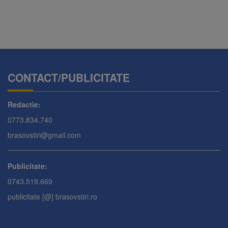
CONTACT/PUBLICITATE
Redactie:
0773.834.740
brasovstiri@gmail.com
Publicitate:
0743.519.669
publicitate [@] brasovstiri.ro