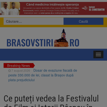
Caută
după:
Toggl
navig
Breaking News
Dosar de evaziune fiscală de
7 august 2026
peste 330.000 de lei, clasat la Brașov după
plata prejudiciului
Primăria Brașov amenință cu
7 august 2026
sistarea plăților către Brai-Cata și Comprest.
Ce puteți vedea la Festivalul
Motivul: platforme de gunoi neigienizate