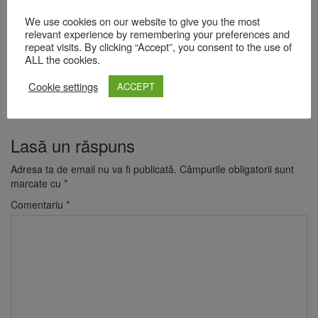
Transilvania, CEC Bank, Trencadis, Medlife, RBC, Arnia,
Fancurier, Qualitance, Nuclearelectrica, Fundatia Sturza, Orange,
We use cookies on our website to give you the most
OMV Petrom, Brinel, Purcari, Nespresso, Portland, KPMG, PwC,
relevant experience by remembering your preferences and
Deloitte, Schneider, Druid, Autonom, VMS, Csiki Sor, Medoc.
repeat visits. By clicking “Accept”, you consent to the use of
ALL the cookies.
Cu sprijinul financiar al: Consiliul Judeţean Braşov, Centrul
Naţional al Cinematografiei, Freidrich Naumann Foundation,
Cookie settings
ACCEPT
Universitatea de Vest din Timişoara, SNSPA, Universitatea
Transilvania Braşov.
Lasă un răspuns
Adresa ta de email nu va fi publicată.
Câmpurile obligatorii sunt
marcate cu
*
Comentariu
*