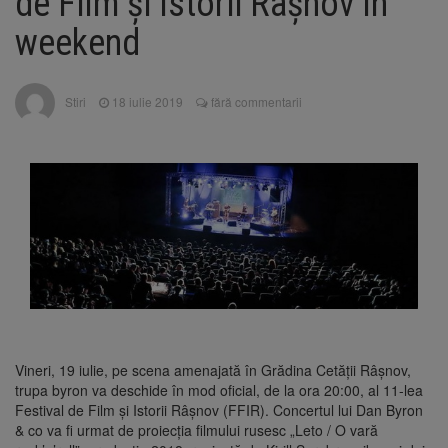
de Film şi Istorii Râşnov în
Clădirile Duplex de lângă
7 august 2026
Piața Star din Brașov au fost demolate
weekend
Platforma Belvedere de pe
7 august 2026
Stiri
18 iulie 2019
fără commentarii
Tâmpa intră în renovare. Contract de peste 1
milion de lei și termen de trei luni
Unul dintre cele mai mari
7 august 2026
parcuri ale Brașovului va fi amenajat în
Bartolomeu-Avantgarden. Contractul a fost
semnat (FOTO)
Trafic blocat pe DN1E Brașov
7 august 2026
– Poiana Brașov după un accident. Două
persoane primesc îngrijiri medicale
Vineri, 19 iulie, pe scena amenajată în Grădina Cetăţii Râşnov,
trupa byron va deschide în mod oficial, de la ora 20:00, al 11-lea
Festival de Film şi Istorii Râşnov (FFIR). Concertul lui Dan Byron
& co va fi urmat de proiecţia filmului rusesc „Leto / O vară