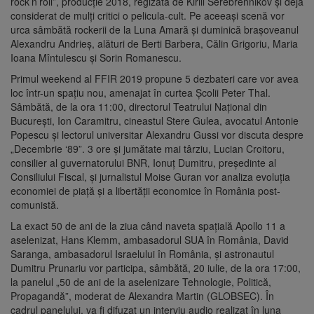
rock’n’roll”, producţie 2018, regizată de Kirill Serebrennikov şi deja
considerat de mulţi critici o pelicula-cult. Pe aceeaşi scenă vor
urca sâmbătă rockerii de la Luna Amară şi duminică braşoveanul
Alexandru Andrieş, alături de Berti Barbera, Călin Grigoriu, Maria
Ioana Mîntulescu şi Sorin Romanescu.
Primul weekend al FFIR 2019 propune 5 dezbateri care vor avea
loc într-un spaţiu nou, amenajat în curtea Şcolii Peter Thal.
Sâmbătă, de la ora 11:00, directorul Teatrului Naţional din
Bucureşti, Ion Caramitru, cineastul Stere Gulea, avocatul Antonie
Popescu şi lectorul universitar Alexandru Gussi vor discuta despre
„Decembrie ‘89”. 3 ore şi jumătate mai târziu, Lucian Croitoru,
consilier al guvernatorului BNR, Ionuţ Dumitru, preşedinte al
Consiliului Fiscal, şi jurnalistul Moise Guran vor analiza evoluţia
economiei de piaţă şi a libertăţii economice în România post-
comunistă.
La exact 50 de ani de la ziua când naveta spaţială Apollo 11 a
aselenizat, Hans Klemm, ambasadorul SUA în România, David
Saranga, ambasadorul Israelului în România, şi astronautul
Dumitru Prunariu vor participa, sâmbătă, 20 iulie, de la ora 17:00,
la panelul „50 de ani de la aselenizare Tehnologie, Politică,
Propagandă”, moderat de Alexandra Martin (GLOBSEC). În
cadrul panelului, va fi difuzat un interviu audio realizat în luna