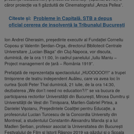
căror proiecţie va fi găzduită de Cinematograful „Amza Pellea”.
Citeste și:
Probleme în Capitală. STB a depus
oficial cererea de insolvență la Tribunalul București
Ion Andrei Gherasim, preşedinte executiv al Fundaţiei Corneliu
Coposu şi Valentin Şerdan-Orga, directorul Bibliotecii Centrale
Universitare „Lucian Blaga” din Cluj-Napoca, vor discuta,
duminică, de la ora 11:00, în cadrul panelului „Iuliu Maniu –
Project management de ţară – România 1919”.
Prefaţată de reprezentaţia spectacolului „HUOOOOO!!!” a trupei
timişorene de teatru independent Auăleu, care va avea loc în
curtea Şcolii Peter Thal duminică, 21 iulie, de la ora 14:30,
dezbaterea „We don’t need no education?/!” se va bucura de
participarea rectorilor Universităţii din Bucureşti, Mircea Dumitru şi
Universităţii de Vest din Timişoara, Marilen-Gabriel Pirtea, a
Danielei Vişoianu, Preşedintele Coaliţiei pentru Educaţie, a
profesorului Lucian Turcescu de la Concordia University din
Montreal, a studentului Constantin-Alexandru Manda şi a lui
Madlen Şerban, profesor asociat la Universitatea din Bucureşti
Festivalului de Film şi Istorii Râşnov 2019 va găzdui şi o Şcoala