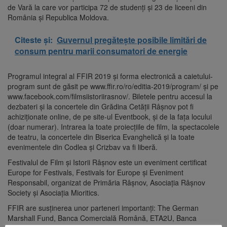
de Vară la care vor participa 72 de studenţi şi 23 de liceeni din
România şi Republica Moldova.
Citeste și:
Guvernul pregătește posibile limitări de
consum pentru marii consumatori de energie
Programul integral al FFIR 2019 şi forma electronică a caietului-
program sunt de găsit pe www.ffir.ro/ro/editia-2019/program/ şi pe
www.facebook.com/filmsiistoriirasnov/. Biletele pentru accesul la
dezbateri şi la concertele din Grădina Cetăţii Râşnov pot fi
achiziţionate online, de pe site-ul Eventbook, şi de la faţa locului
(doar numerar). Intrarea la toate proiecţiile de film, la spectacolele
de teatru, la concertele din Biserica Evanghelică şi la toate
evenimentele din Codlea şi Crizbav va fi liberă.
Festivalul de Film şi Istorii Râşnov este un eveniment certificat
Europe for Festivals, Festivals for Europe şi Eveniment
Responsabil, organizat de Primăria Râşnov, Asociaţia Râşnov
Society şi Asociaţia Mioritics.
FFIR are susţinerea unor parteneri importanţi: The German
Marshall Fund, Banca Comercială Română, ETA2U, Banca