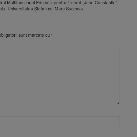
rul Multifuncțional Educativ pentru Tineret „Jean Constantin”,
ibiu, Universitatea Ştefan cel Mare Suceava
bligatorii sunt marcate cu
*