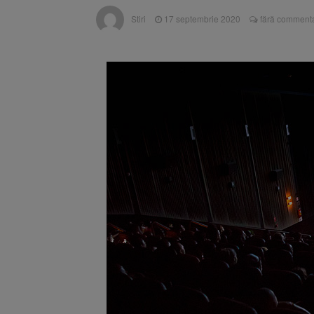
Trafic bl
7 august 2026
Stiri
17 septembrie 2020
fără commenta
medicale
Se schimb
8 august 2026