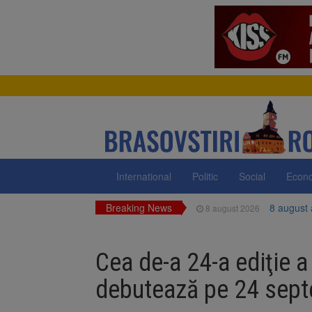
International
Politic
Social
Econ
Breaking News
8 august
8 august 2026
Am începu
8 august 2026
Cea de-a 24-a ediţie a
Ungaria r
8 august 2026
debutează pe 24 sept
Asociația
8 august 2026