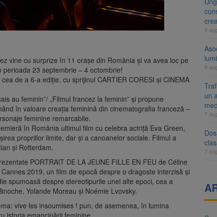
Ung
cons
cre
8 au
Aso
lumi
cez vine cu surprize în 11 oraşe din România și va avea loc pe
8 au
r, în perioada 23 septembrie – 4 octombrie!
ă cea de a 6-a ediție, cu sprijinul CARTIER CORESI și CINEMA
Tra
un a
ais au feminin”/ „Filmul francez la feminin” și propune
med
punând în valoare creaţia feminină din cinematografia franceză –
7 au
ersonaje feminine remarcabile.
emieră în România ultimul film cu celebra actriță Eva Green,
Dosa
a propriilor limite, dar și a canoanelor sociale. Filmul a
clas
tian și Rotterdam.
7 au
r fi prezentate PORTRAIT DE LA JEUNE FILLE EN FEU de Céline
 Cannes 2019, un film de epocă despre o dragoste interzisă și
spumoasă despre stereotipurile unei alte epoci, cea a
A
tte Binoche, Yolande Moreau și Noémie Lvovsky.
éma: vive les insoumises ! pun, de asemenea, în lumina
ru istoria emancipării feminine.