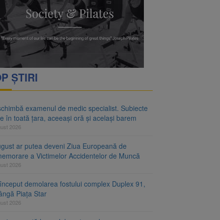
rimesc îngrijiri
oră și același barem
P ȘTIRI
schimbă examenul de medic specialist. Subiecte
e în toată țara, aceeași oră și același barem
gust 2026
ugust ar putea deveni Ziua Europeană de
emorare a Victimelor Accidentelor de Muncă
gust 2026
început demolarea fostului complex Duplex 91,
ângă Piața Star
gust 2026