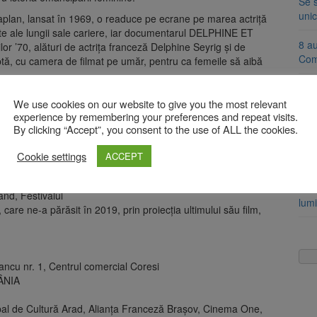
Se 
unic
lan, lansat în 1969, o readuce pe ecrane pe marea actriță
nte ale lungii sale cariere, iar documentarul DELPHINE ET
8 a
 ’70, alături de actrița franceză Delphine Seyrig și de
Com
tă, cu camera de filmat pe umăr, pentru ca femeile să aibă
Am 
i luptă era purtată – cu mijloace de filmare diferite – de Alice
de l
We use cookies on our website to give you the most relevant
rei scurtmetraje vor fi prezentate în premieră în cadrul
experience by remembering your preferences and repeat visits.
By clicking “Accept”, you consent to the use of ALL the cookies.
Ung
CE ET LE MAIRE de Nicolas Pariser, care tratează chiar tema
cons
r a fost recompensată cu César pentru cea mai bună actriță,
Cookie settings
ACCEPT
cre
es în rândul criticilor de cinema și al publicului francez, ca
U MÉRITES UN AMOUR, în care Hafsia Herzi este actriță
Aso
ând, Festivalul
lumi
are ne-a părăsit în 2019, prin proiecția ultimului său film,
tancu nr. 1, Centrul comercial Coresi
ÂNIA
ipal de Cultură Arad, Alianța Franceză Brașov, Cinema One,