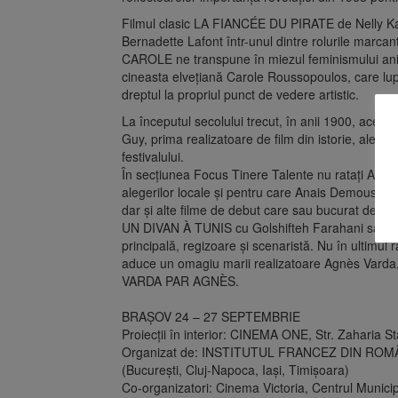
Filmul clasic LA FIANCÉE DU PIRATE de Nelly Kap
Bernadette Lafont într-unul dintre rolurile marca
CAROLE ne transpune în miezul feminismului anilor
cineasta elvețiană Carole Roussopoulos, care lup
dreptul la propriul punct de vedere artistic.
La începutul secolului trecut, în anii 1900, aceeaș
Guy, prima realizatoare de film din istorie, ale că
festivalului.
În secțiunea Focus Tinere Talente nu ratați ALI
alegerilor locale și pentru care Anais Demoustie
dar și alte filme de debut care sau bucurat de succ
UN DIVAN À TUNIS cu Golshifteh Farahani sau T
principală, regizoare și scenaristă. Nu în ultimul r
aduce un omagiu marii realizatoare Agnès Varda, c
VARDA PAR AGNÈS.
BRAȘOV 24 – 27 SEPTEMBRIE
Proiecții în interior: CINEMA ONE, Str. Zaharia S
Organizat de: INSTITUTUL FRANCEZ DIN ROM
(București, Cluj-Napoca, Iași, Timișoara)
Co-organizatori: Cinema Victoria, Centrul Munic