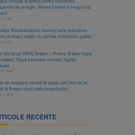
aria renunță la apelul pentru reducerea
umului de energie. Nivelul Dunării a început să
ască
gust 2026
ciația Română pentru Iluminat cere reducerea
nii pe timpul nopții, nu oprirea iluminatului public
gust 2026
fic blocat pe DN1E Brașov – Poiana Brașov după
ccident. Două persoane primesc îngrijiri
icale
gust 2026
r de evaziune fiscală de peste 330.000 de lei,
at la Brașov după plata prejudiciului
gust 2026
RTICOLE RECENTE