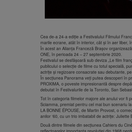
Cea de-a 24-a ediţie a Festivalului Filmului Fran
marile ecrane, atât în interior, cât și în aer libe
În acest an Alianța Franceză Brașov organizeaz
ONE, în perioada 24 – 27 septembrie 2020.
Festivalul se desfășoară sub deviza „Le film franç
publicului o selecție de filme cu totul specială, 
actrițe și regizoare consacrate sau debutante, p
În secțiunea Panorama veți putea descoperi în pr
PROXIMA, o poveste impresionantă despre depășire
debutat în Festivalurile de la Toronto, San Sebas
Tot în categoria filmelor majore ale anului vo
Sciamma, premiat pentru cel mai bun scenariu la
LA BONNE ÉPOUSE, de Martin Provost, o comedie 
anilor ‘60, cu un trio imbatabil de actrițe: Julie
Două dintre filmele din secțiunea Cahiers du Cin
reflectoarelor importanța revoluției din 1968 pent