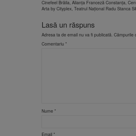
Cinefeel Brăila, Alianța Franceză Constanța, Cent
Arta by Cityplex, Teatrul Național Radu Stanca S
Lasă un răspuns
Adresa ta de email nu va fi publicată.
Câmpurile o
Comentariu
*
Nume
*
Email
*