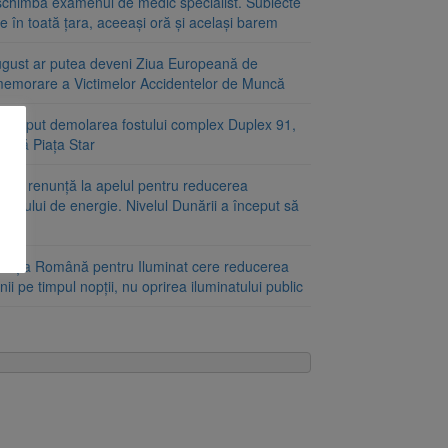
schimbă examenul de medic specialist. Subiecte
e în toată țara, aceeași oră și același barem
ugust ar putea deveni Ziua Europeană de
emorare a Victimelor Accidentelor de Muncă
început demolarea fostului complex Duplex 91,
ângă Piața Star
aria renunță la apelul pentru reducerea
umului de energie. Nivelul Dunării a început să
ască
ciația Română pentru Iluminat cere reducerea
nii pe timpul nopții, nu oprirea iluminatului public