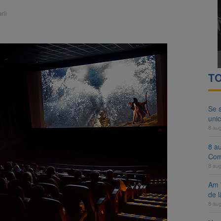
ocat pe DN1E Brașov – Poiana Brașov după un accident. Două persoane p
rii
ă examenul de medic specialist. Subiecte unice în toată țara, aceeași 
TO
Se 
unic
8 au
8 a
Com
8 au
Am 
de l
8 au