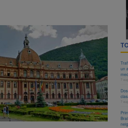
re cele mai mari parcuri ale Brașovului va fi amenajat în Bartolomeu-A
i
ocat pe DN1E Brașov – Poiana Brașov după un accident. Două persoane p
TO
Tra
un a
med
7 au
Dosa
clas
7 au
Prim
Brai
neig