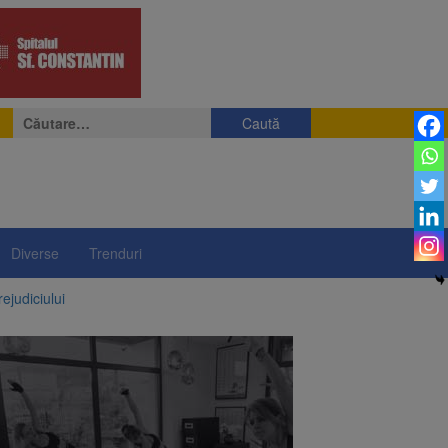
Caută
după:
Diverse
Trenduri
ejudiciului
ul: platforme de gunoi
 lei și termen de trei