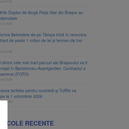
gust 2026
irile Duplex de lângă Piața Star din Brașov au
t demolate
gust 2026
tforma Belvedere de pe Tâmpa intră în renovare.
ract de peste 1 milion de lei și termen de trei
gust 2026
 dintre cele mai mari parcuri ale Brașovului va fi
najat în Bartolomeu-Avantgarden. Contractul a
t semnat (FOTO)
gust 2026
carea tarifelor pentru rovinietă și TollRo va
epe la 1 octombrie 2026
gust 2026
RTICOLE RECENTE