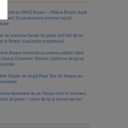
fic blocat pe DN1E Brașov – Poiana Brașov după
ccident. Două persoane primesc îngrijiri
icale
r de evaziune fiscală de peste 330.000 de lei,
at la Brașov după plata prejudiciului
ăria Brașov amenință cu sistarea plăților către
-Cata și Comprest. Motivul: platforme de gunoi
ienizate
irile Duplex de lângă Piața Star din Brașov au
t demolate
tforma Belvedere de pe Tâmpa intră în renovare.
ract de peste 1 milion de lei și termen de trei