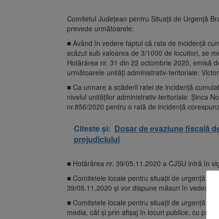
Comitetul Județean pentru Situații de Urgență Br
prevede următoarele:
■ Având în vedere faptul că rata de incidență cum
scăzut sub valoarea de 3/1000 de locuitori, se me
Hotărârea nr. 31 din 22 octombrie 2020, emisă de
următoarele unități administrativ-teritoriale: Vict
■ Ca urmare a scăderii ratei de incidență cumulat
nivelul unităților administrativ-teritoriale: Șinca
nr.856/2020 pentru o rată de incidență corespunzăt
Citeste și:
Dosar de evaziune fiscală de
prejudiciului
■ Hotărârea nr. 39/05.11.2020 a CJSU intră în vi
■ Comitetele locale pentru situații de urgență vor
39/05.11.2020 și vor dispune măsuri în vederea m
■ Comitetele locale pentru situații de urgență vor
media, cât și prin afișaj în locuri publice, cu pri