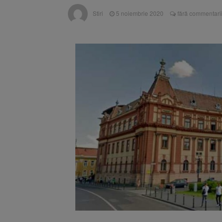
Unul dint
7 august 2026
Stiri
5 noiembrie 2020
fără commentari
fost semnat (FOTO)
Trafic bl
7 august 2026
medicale