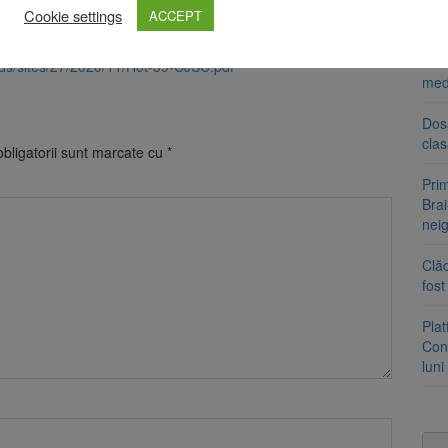
Cookie settings
ACCEPT
n pentru Situații de Urgență Brașov este disponibilă aici:
Tra
un a
oads/sites/27/2020/11/Hot-39-CJSU.pdf
med
Dosa
clas
bligatorii sunt marcate cu
*
Prim
Brai
neig
Clăd
fos
Pla
Cont
luni