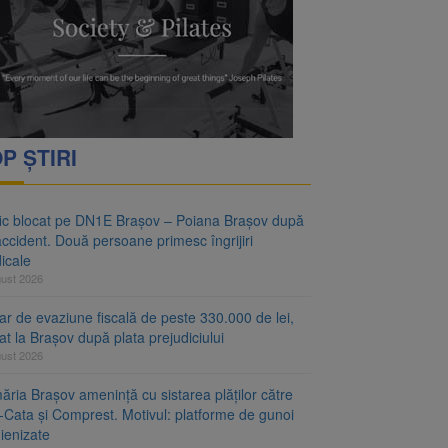
vantgarden. Contractul a
rimesc îngrijiri
P ȘTIRI
fic blocat pe DN1E Brașov – Poiana Brașov după
ccident. Două persoane primesc îngrijiri
icale
gust 2026
r de evaziune fiscală de peste 330.000 de lei,
at la Brașov după plata prejudiciului
gust 2026
ăria Brașov amenință cu sistarea plăților către
-Cata și Comprest. Motivul: platforme de gunoi
ienizate