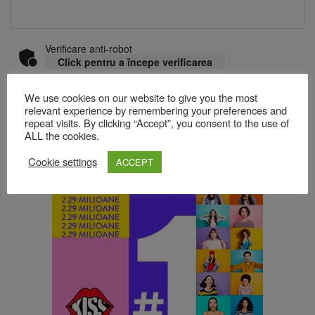
Verificare anti-robot
Click pentru a începe verificarea
Friendly
Captcha ⇗
We use cookies on our website to give you the most
relevant experience by remembering your preferences and
repeat visits. By clicking “Accept”, you consent to the use of
Acest site folosește Akismet pentru a reduce spamul.
Află cum
ALL the cookies.
sunt procesate datele comentariilor tale
.
Cookie settings
ACCEPT