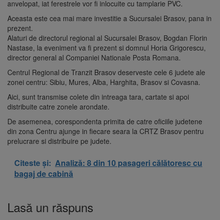
anvelopat, iat ferestrele vor fi inlocuite cu tamplarie PVC.
Aceasta este cea mai mare investitie a Sucursalei Brasov, pana in
prezent.
Alaturi de directorul regional al Sucursalei Brasov, Bogdan Florin
Nastase, la eveniment va fi prezent si domnul Horia Grigorescu,
director general al Companiei Nationale Posta Romana.
Centrul Regional de Tranzit Brasov deserveste cele 6 judete ale
zonei centru: Sibiu, Mures, Alba, Harghita, Brasov si Covasna.
Aici, sunt transmise colete din intreaga tara, cartate si apoi
distribuite catre zonele arondate.
De asemenea, corespondenta primita de catre oficiile judetene
din zona Centru ajunge in fiecare seara la CRTZ Brasov pentru
prelucrare si distribuire pe judete.
Citeste și:
Analiză: 8 din 10 pasageri călătoresc cu
bagaj de cabină
Lasă un răspuns