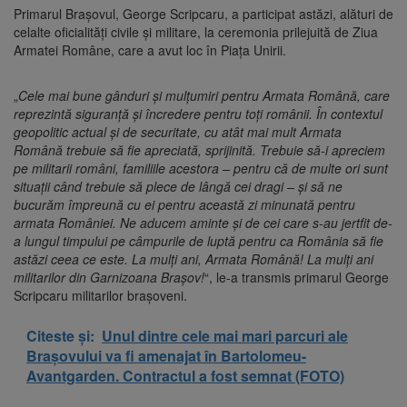
Primarul Brașovul, George Scripcaru, a participat astăzi, alături de
celalte oficialități civile și militare, la ceremonia prilejuită de Ziua
Armatei Române, care a avut loc în Piața Unirii.
„
Cele mai bune gânduri și mulțumiri pentru Armata Română, care
reprezintă siguranță și încredere pentru toți românii. În contextul
geopolitic actual și de securitate, cu atât mai mult Armata
Română trebuie să fie apreciată, sprijinită. Trebuie să-i apreciem
pe militarii români, familiile acestora – pentru că de multe ori sunt
situații când trebuie să plece de lângă cei dragi – și să ne
bucurăm împreună cu ei pentru această zi minunată pentru
armata României. Ne aducem aminte și de cei care s-au jertfit de-
a lungul timpului pe câmpurile de luptă pentru ca România să fie
astăzi ceea ce este. La mulți ani, Armata Română! La mulți ani
militarilor din Garnizoana Brașov!
“, le-a transmis primarul George
Scripcaru militarilor brașoveni.
Citeste și:
Unul dintre cele mai mari parcuri ale
Brașovului va fi amenajat în Bartolomeu-
Avantgarden. Contractul a fost semnat (FOTO)