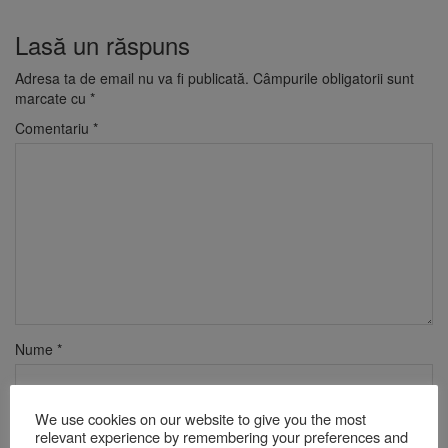
Lasă un răspuns
Adresa ta de email nu va fi publicată.
Câmpurile obligatorii sunt
marcate cu
*
Comentariu
*
Nume
*
We use cookies on our website to give you the most
Email
*
relevant experience by remembering your preferences and