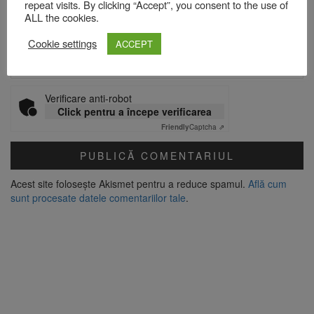
repeat visits. By clicking “Accept”, you consent to the use of
ALL the cookies.
Site web
Cookie settings
ACCEPT
Verificare anti-robot
Click pentru a începe verificarea
Friendly
Captcha ⇗
Acest site folosește Akismet pentru a reduce spamul.
Află cum
sunt procesate datele comentariilor tale
.