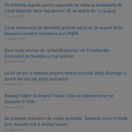
Se schimbă regulile pentru capsulele de cafea și ambalajele de
unică folosință. Noul regulament UE se aplică din 12 august
9 august 2026
Carte electronică de identitate gratuită până pe 29 august 2026.
Guvernul menține finanțarea prin PNRR
9 august 2026
Zece troițe istorice din Șcheii Brașovului vor fi restaurate.
Contractul de finanțare a fost semnat
9 august 2026
La 97 de ani, a doborât propriul record mondial. Betty Bromage a
zburat din nou pe aripa unui avion
9 august 2026
Avocații fraților Andrew și Tristan Tate cer eliberarea lor pe
cauțiune în SUA
9 august 2026
Se schimbă examenul de medic specialist. Subiecte unice în toată
țara, aceeași oră și același barem
8 august 2026