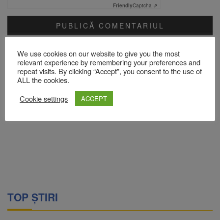
Friendly
Captcha ⇗
Acest site folosește Akismet pentru a reduce spamul.
Află cum
We use cookies on our website to give you the most
sunt procesate datele comentariilor tale
.
relevant experience by remembering your preferences and
repeat visits. By clicking “Accept”, you consent to the use of
ALL the cookies.
Cookie settings
ACCEPT
TOP ȘTIRI