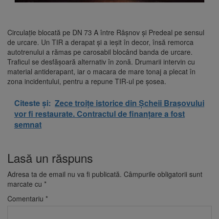
Circulație blocată pe DN 73 A între Râșnov și Predeal pe sensul
de urcare. Un TIR a derapat și a ieșit în decor, însă remorca
autotrenului a rămas pe carosabil blocând banda de urcare.
Traficul se desfășoară alternativ în zonă. Drumarii intervin cu
material antiderapant, iar o macara de mare tonaj a plecat în
zona incidentului, pentru a repune TIR-ul pe șosea.
Citeste și:
Zece troițe istorice din Șcheii Brașovului
vor fi restaurate. Contractul de finanțare a fost
semnat
Lasă un răspuns
Adresa ta de email nu va fi publicată.
Câmpurile obligatorii sunt
marcate cu
*
Comentariu
*