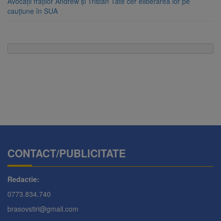
Avocații fraților Andrew și Tristan Tate cer eliberarea lor pe
cauțiune în SUA
CONTACT/PUBLICITATE
Redactie:
0773.834.740
brasovstiri@gmail.com