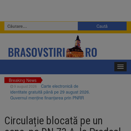
Caută
după:
Toggl
navig
Breaking News
Carte electronică de
9 august 2026
identitate gratuită până pe 29 august 2026.
Guvernul menține finanțarea prin PNRR
Zece troițe istorice din Șcheii
9 august 2026
Brașovului vor fi restaurate. Contractul de
Circulație blocată pe un
finanțare a fost semnat