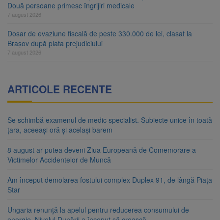
Două persoane primesc îngrijiri medicale
7 august 2026
Dosar de evaziune fiscală de peste 330.000 de lei, clasat la
Brașov după plata prejudiciului
7 august 2026
ARTICOLE RECENTE
Se schimbă examenul de medic specialist. Subiecte unice în toată
țara, aceeași oră și același barem
8 august ar putea deveni Ziua Europeană de Comemorare a
Victimelor Accidentelor de Muncă
Am început demolarea fostului complex Duplex 91, de lângă Piața
Star
Ungaria renunță la apelul pentru reducerea consumului de
energie. Nivelul Dunării a început să crească