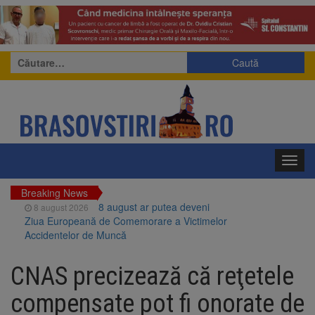
Caută
după:
Toggl
navig
Breaking News
8 august ar putea deveni
8 august 2026
Ziua Europeană de Comemorare a Victimelor
Accidentelor de Muncă
Am început demolarea
8 august 2026
fostului complex Duplex 91, de lângă Piața
CNAS precizează că reţetele
Star
Ungaria renunță la apelul
8 august 2026
compensate pot fi onorate de
pentru reducerea consumului de energie.