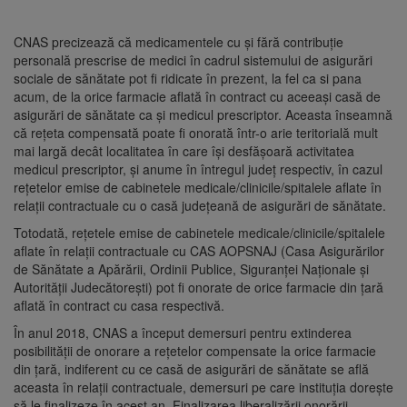
CNAS precizează că medicamentele cu şi fără contribuţie
personală prescrise de medici în cadrul sistemului de asigurări
sociale de sănătate pot fi ridicate în prezent, la fel ca si pana
acum, de la orice farmacie aflată în contract cu aceeaşi casă de
asigurări de sănătate ca şi medicul prescriptor. Aceasta înseamnă
că reţeta compensată poate fi onorată într-o arie teritorială mult
mai largă decât localitatea în care îşi desfăşoară activitatea
medicul prescriptor, şi anume în întregul judeţ respectiv, în cazul
reţetelor emise de cabinetele medicale/clinicile/spitalele aflate în
relaţii contractuale cu o casă judeţeană de asigurări de sănătate.
Totodată, reţetele emise de cabinetele medicale/clinicile/spitalele
aflate în relaţii contractuale cu CAS AOPSNAJ (Casa Asigurărilor
de Sănătate a Apărării, Ordinii Publice, Siguranţei Naţionale şi
Autorităţii Judecătoreşti) pot fi onorate de orice farmacie din ţară
aflată în contract cu casa respectivă.
În anul 2018, CNAS a început demersuri pentru extinderea
posibilităţii de onorare a reţetelor compensate la orice farmacie
din ţară, indiferent cu ce casă de asigurări de sănătate se află
aceasta în relaţii contractuale, demersuri pe care instituţia doreşte
să le finalizeze în acest an. Finalizarea liberalizării onorării