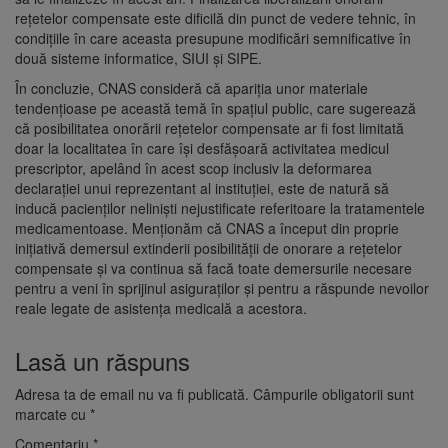
reţetelor compensate este dificilă din punct de vedere tehnic, în
condiţiile în care aceasta presupune modificări semnificative în
două sisteme informatice, SIUI şi SIPE.
În concluzie, CNAS consideră că apariţia unor materiale
tendenţioase pe această temă în spaţiul public, care sugerează
că posibilitatea onorării reţetelor compensate ar fi fost limitată
doar la localitatea în care îşi desfăşoară activitatea medicul
prescriptor, apelând în acest scop inclusiv la deformarea
declaraţiei unui reprezentant al instituţiei, este de natură să
inducă pacienţilor nelinişti nejustificate referitoare la tratamentele
medicamentoase. Menţionăm că CNAS a început din proprie
iniţiativă demersul extinderii posibilităţii de onorare a reţetelor
compensate şi va continua să facă toate demersurile necesare
pentru a veni în sprijinul asiguraţilor şi pentru a răspunde nevoilor
reale legate de asistenţa medicală a acestora.
Lasă un răspuns
Adresa ta de email nu va fi publicată.
Câmpurile obligatorii sunt
marcate cu
*
Comentariu
*