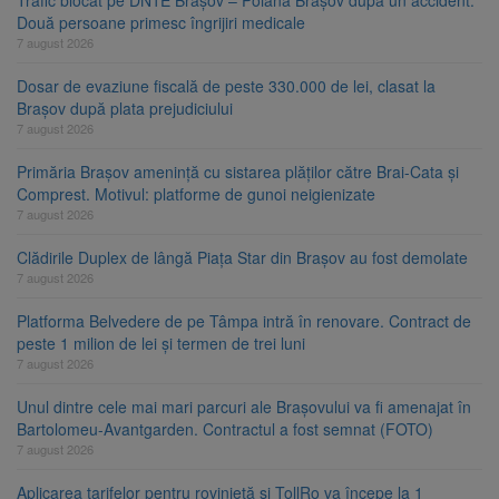
Trafic blocat pe DN1E Brașov – Poiana Brașov după un accident.
Două persoane primesc îngrijiri medicale
7 august 2026
Dosar de evaziune fiscală de peste 330.000 de lei, clasat la
Brașov după plata prejudiciului
7 august 2026
Primăria Brașov amenință cu sistarea plăților către Brai-Cata și
Comprest. Motivul: platforme de gunoi neigienizate
7 august 2026
Clădirile Duplex de lângă Piața Star din Brașov au fost demolate
7 august 2026
Platforma Belvedere de pe Tâmpa intră în renovare. Contract de
peste 1 milion de lei și termen de trei luni
7 august 2026
Unul dintre cele mai mari parcuri ale Brașovului va fi amenajat în
Bartolomeu-Avantgarden. Contractul a fost semnat (FOTO)
7 august 2026
Aplicarea tarifelor pentru rovinietă și TollRo va începe la 1