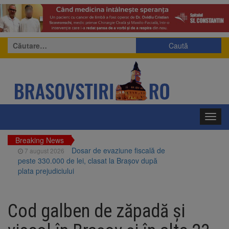
Caută
după:
Toggl
navig
Breaking News
Dosar de evaziune fiscală de
7 august 2026
peste 330.000 de lei, clasat la Brașov după
plata prejudiciului
Primăria Brașov amenință cu
7 august 2026
sistarea plăților către Brai-Cata și Comprest.
Cod galben de zăpadă şi
Motivul: platforme de gunoi neigienizate