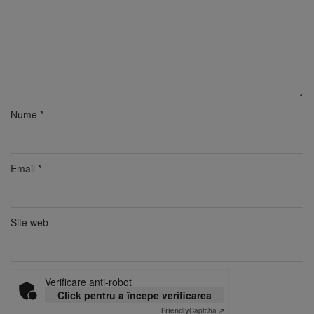
Nume
*
Email
*
Site web
Verificare anti-robot
Click pentru a începe verificarea
Friendly
Captcha ⇗