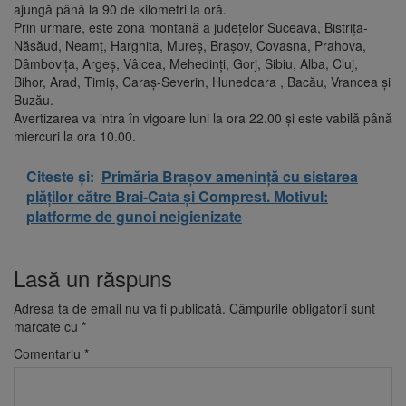
ajungă până la 90 de kilometri la oră.
Prin urmare, este zona montană a judeţelor Suceava, Bistriţa-
Năsăud, Neamţ, Harghita, Mureş, Braşov, Covasna, Prahova,
Dâmboviţa, Argeş, Vâlcea, Mehedinţi, Gorj, Sibiu, Alba, Cluj,
Bihor, Arad, Timiş, Caraş-Severin, Hunedoara , Bacău, Vrancea şi
Buzău.
Avertizarea va intra în vigoare luni la ora 22.00 şi este vabilă până
miercuri la ora 10.00.
Citeste și:
Primăria Brașov amenință cu sistarea
plăților către Brai-Cata și Comprest. Motivul:
platforme de gunoi neigienizate
Lasă un răspuns
Adresa ta de email nu va fi publicată.
Câmpurile obligatorii sunt
marcate cu
*
Comentariu
*