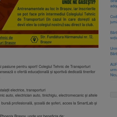
Stra
ado
Cod 
jumă
Bărb
soți
Urme
Băr
AUR
 și pasiune pentru sport! Colegiul Tehnic de Transporturi
urmă
nsează o ofertă educațională și sportivă dedicată tinerilor
Nic
.
talații electrice, transporturi
c auto, electrician auto, tinichigiu, electromecanic și altele
ă, bursă profesională, școală de șoferi, acces la SmartLab și
y Phoenix Brașov, unde vor beneficia de: