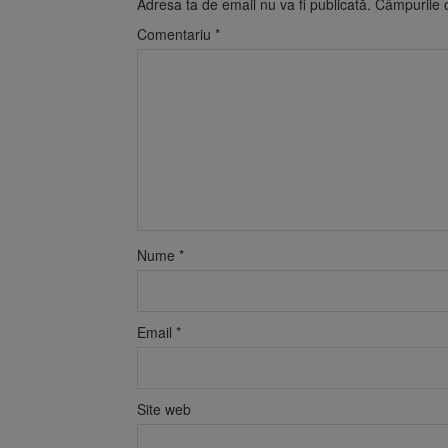
Adresa ta de email nu va fi publicată.
Câmpurile o
Comentariu
*
Nume
*
Email
*
Site web