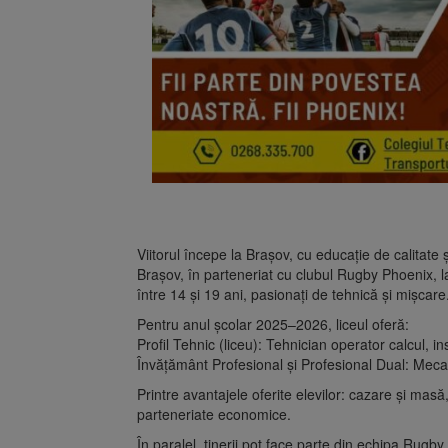
Viitorul începe la Brașov, cu educație de calitate
Brașov, în parteneriat cu clubul Rugby Phoenix, la
între 14 și 19 ani, pasionați de tehnică și mișcare
Pentru anul școlar 2025–2026, liceul oferă:
Profil Tehnic (liceu): Tehnician operator calcul, ins
Învățământ Profesional și Profesional Dual: Mecani
Printre avantajele oferite elevilor: cazare și mas
parteneriate economice.
În paralel, tinerii pot face parte din echipa Rugb