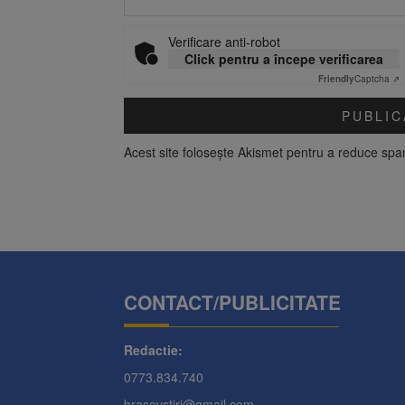
Verificare anti-robot
Click pentru a începe verificarea
Friendly
Captcha ⇗
Acest site folosește Akismet pentru a reduce sp
CONTACT/PUBLICITATE
Redactie:
0773.834.740
brasovstiri@gmail.com