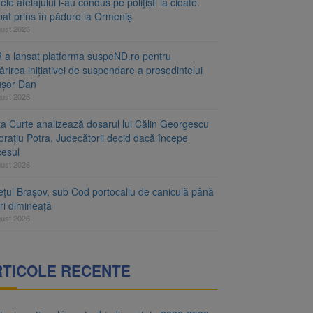
le atelajului i-au condus pe polițiști la cioate.
bat prins în pădure la Ormeniș
gust 2026
 a lansat platforma suspeND.ro pentru
rirea inițiativei de suspendare a președintelui
ușor Dan
gust 2026
ta Curte analizează dosarul lui Călin Georgescu
orațiu Potra. Judecătorii decid dacă începe
cesul
gust 2026
ețul Brașov, sub Cod portocaliu de caniculă până
ri dimineață
gust 2026
RTICOLE RECENTE