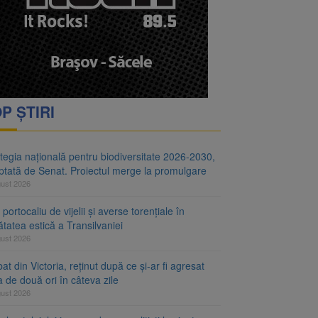
i decid dacă începe
ul merge la promulgare
P ȘTIRI
tegia națională pentru biodiversitate 2026-2030,
ptată de Senat. Proiectul merge la promulgare
gust 2026
portocaliu de vijelii și averse torențiale în
tatea estică a Transilvaniei
gust 2026
at din Victoria, reținut după ce și-ar fi agresat
a de două ori în câteva zile
gust 2026