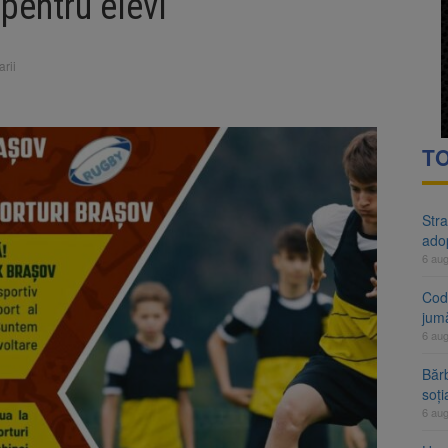
pentru elevi
rte analizează dosarul lui Călin Georgescu și Horațiu Potra. Judecători
 națională pentru biodiversitate 2026-2030, adoptată de Senat. Proiect
rii
TO
Stra
ado
6 au
Cod 
jumă
6 au
Bărb
soți
6 au