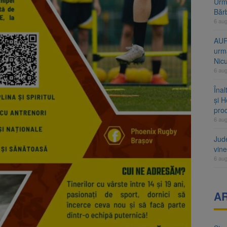
Urme
Băr
6 au
AUR
urmă
Nic
6 au
Înal
și H
pro
6 au
Jud
vine
6 au
A