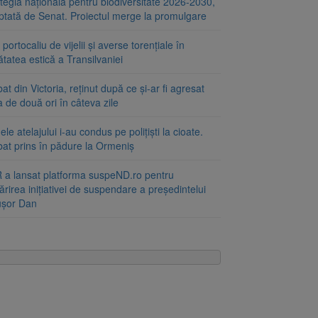
tegia națională pentru biodiversitate 2026-2030,
ptată de Senat. Proiectul merge la promulgare
portocaliu de vijelii și averse torențiale în
tatea estică a Transilvaniei
at din Victoria, reținut după ce și-ar fi agresat
a de două ori în câteva zile
le atelajului i-au condus pe polițiști la cioate.
bat prins în pădure la Ormeniș
 a lansat platforma suspeND.ro pentru
rirea inițiativei de suspendare a președintelui
ușor Dan