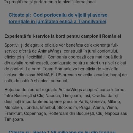
în pregătirea și performanța la nivel internațional.
Citeste și:
Cod portocaliu de vijelii și averse
torențiale în jumătatea estică a Transilvaniei
Experiență full-service la bord pentru campionii României
Sportivii și delegațiile oficiale vor beneficia de experiența full-
service oferită de AnimaWings, construită în jurul confortului,
eficienței și flexibilității. Compania operează cea mai nouă flotă
din aviația românească, configurate pentru a oferi un nivel ridicat
de confort. La bord, Team Romania va beneficia de serviciile
incluse din clasa ANIMA PLUS precum selecția locurilor, bagaj de
cală, de cabină și obiect personal.
Rețeaua de zboruri regulate AnimaWings acoperă curse interne
între București și Cluj Napoca, Timișoara, Iași, Oradea dar și
destinații importante europene precum Paris, Geneva, Milano,
München, Londra, Istanbul, Stockholm, Praga, Atena, Viena,
Frankfurt, Copenhaga, Rotterdam din București, Cluj-Napoca sau
Timișoara.
Citeste și:
Peste 1,88 milioane de lei din fonduri