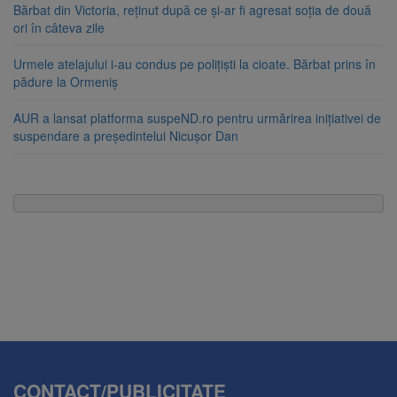
Bărbat din Victoria, reținut după ce și-ar fi agresat soția de două
ori în câteva zile
Urmele atelajului i-au condus pe polițiști la cioate. Bărbat prins în
pădure la Ormeniș
AUR a lansat platforma suspeND.ro pentru urmărirea inițiativei de
suspendare a președintelui Nicușor Dan
CONTACT/PUBLICITATE