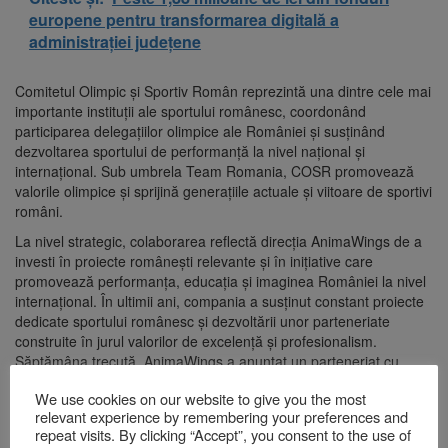
europene pentru transformarea digitală a
administrației județene
Comitetul Olimpic și Sportiv Român reprezintă una dintre cele mai
importante instituții ale sportului românesc, coordonând
participarea delegațiilor olimpice ale României și susținând
dezvoltarea sportului de performanță la nivel național și
internațional. Sub umbrela Team Romania, COSR promovează
valorile olimpice și sprijină generațiile actuale și viitoare de sportivi
români.
La nivel strategic, colaborarea reflectă direcția AnimaWings de a
investi în proiecte românești relevante și în inițiative care
promovează performanța, educația și imaginea României la nivel
internațional. În ultimii ani, compania a susținut constant proiecte
dedicate sportului românesc și dezvoltării unor parteneriate
construite în jurul valorilor de excelență și profesionalism.
Săptămâna trecută, AnimaWings a anuntat un parteneriat cu
Simona Halep, care a devenit ambasador de brand pentru
We use cookies on our website to give you the most
compania aeriană românească.
relevant experience by remembering your preferences and
repeat visits. By clicking “Accept”, you consent to the use of