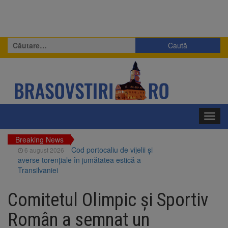
Caută
după:
Toggl
navig
Breaking News
Cod portocaliu de vijelii și
6 august 2026
averse torențiale în jumătatea estică a
Transilvaniei
Bărbat din Victoria, reținut
6 august 2026
după ce și-ar fi agresat soția de două ori în
Comitetul Olimpic şi Sportiv
câteva zile
Urmele atelajului i-au condus
6 august 2026
Român a semnat un
pe polițiști la cioate. Bărbat prins în pădure la