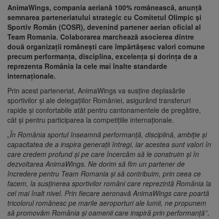
AnimaWings, compania aeriană 100% românească, anunță
semnarea parteneriatului strategic cu Comitetul Olimpic și
Sportiv Român (COSR), devenind partener aerian oficial al
Team Romania. Colaborarea marchează asocierea dintre
două organizații românești care împărtășesc valori comune
precum performanța, disciplina, excelența și dorința de a
reprezenta România la cele mai înalte standarde
internaționale.
Prin acest parteneriat, AnimaWings va susține deplasările
sportivilor și ale delegațiilor României, asigurând transferuri
rapide și confortabile atât pentru cantonamentele de pregătire,
cât și pentru participarea la competițiile internaționale.
„În România sportul înseamnă performanță, disciplină, ambiție și
capacitatea de a inspira generații întregi, iar acestea sunt valori în
care credem profund și pe care încercăm să le construim și în
dezvoltarea AnimaWings. Ne dorim să fim un partener de
încredere pentru Team Romania și să contribuim, prin ceea ce
facem, la susținerea sportivilor români care reprezintă România la
cel mai înalt nivel. Prin fiecare aeronavă AnimaWings care poartă
tricolorul românesc pe marile aeroporturi ale lumii, ne propunem
să promovăm România și oamenii care inspiră prin performanță”
,