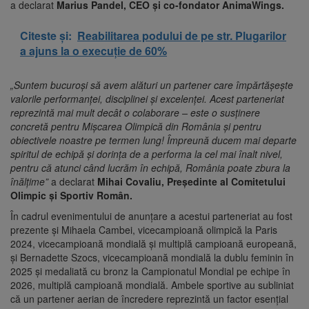
a declarat
Marius Pandel, CEO și co-fondator AnimaWings.
Citeste și:
Reabilitarea podului de pe str. Plugarilor
a ajuns la o execuție de 60%
„Suntem bucuroși să avem alături un partener care împărtășește
valorile performanței, disciplinei și excelenței. Acest parteneriat
reprezintă mai mult decât o colaborare – este o susținere
concretă pentru Mișcarea Olimpică din România și pentru
obiectivele noastre pe termen lung! Împreună ducem mai departe
spiritul de echipă și dorința de a performa la cel mai înalt nivel,
pentru că atunci când lucrăm în echipă, România poate zbura la
înălțime”
a declarat
Mihai Covaliu, Președinte al Comitetului
Olimpic și Sportiv Român.
În cadrul evenimentului de anunțare a acestui parteneriat au fost
prezente și Mihaela Cambei, vicecampioană olimpică la Paris
2024, vicecampioană mondială și multiplă campioană europeană,
și Bernadette Szocs, vicecampioană mondială la dublu feminin în
2025 și medaliată cu bronz la Campionatul Mondial pe echipe în
2026, multiplă campioană mondială. Ambele sportive au subliniat
că un partener aerian de încredere reprezintă un factor esențial