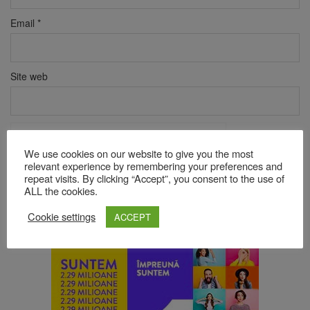
Email
*
Site web
Verificare anti-robot
Click pentru a începe verificarea
We use cookies on our website to give you the most
relevant experience by remembering your preferences and
Friendly
Captcha ⇗
repeat visits. By clicking “Accept”, you consent to the use of
ALL the cookies.
Cookie settings
ACCEPT
Acest site folosește Akismet pentru a reduce spamul.
Află cum
sunt procesate datele comentariilor tale
.