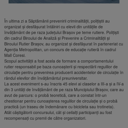
În ultima zi a Săptămânii prevenirii criminalității, polițiștii au
organizat şi desfăşurat întâlniri cu elevii din unitățile de
învățământ de pe raza județului Brașov pe teme rutiere. Polițiști
din cadrul Biroului de Analiză și Prevenire a Criminalității și
Biroului Rutier Brașov, au organizat și desfășurat în parteneriat cu
Agenția Metropolitan, un concurs de educație rutieră în cadrul
Mall Coresi.
Scopul activității a fost acela de formare a comportamentului
rutier responsabil pe baza cunoașterii și respectării regulilor de
circulație pentru prevenirea producerii accidentelor de circulație în
rândul elevilor din învățământul preuniversitar.
La acest eveniment s-au înscris 45 elevi ai claselor a III-a și a IV-a
din 3 unități de învățământ de pe raza Muncipiului Brașov, care au
avut de parcurs: o probă teoretică, care a constat într-un
chestionar pentru cunoașterea regulilor de circulație și o probă
practică (un traseu de îndemânare cu bicicleta sau trotineta).
Atât câștigătorii concursului, cât și ceilalți participanți au fost
recompensați cu premii de către organizatori.