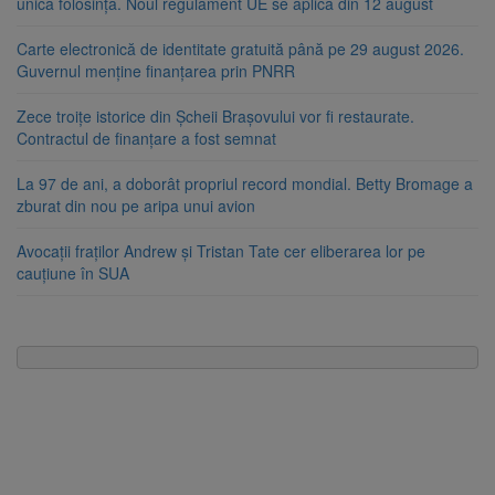
unică folosință. Noul regulament UE se aplică din 12 august
Carte electronică de identitate gratuită până pe 29 august 2026.
Guvernul menține finanțarea prin PNRR
Zece troițe istorice din Șcheii Brașovului vor fi restaurate.
Contractul de finanțare a fost semnat
La 97 de ani, a doborât propriul record mondial. Betty Bromage a
zburat din nou pe aripa unui avion
Avocații fraților Andrew și Tristan Tate cer eliberarea lor pe
cauțiune în SUA