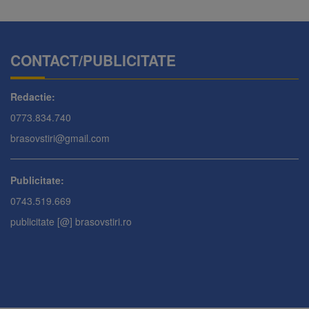
CONTACT/PUBLICITATE
Redactie:
0773.834.740
brasovstiri@gmail.com
Publicitate:
0743.519.669
publicitate [@] brasovstiri.ro