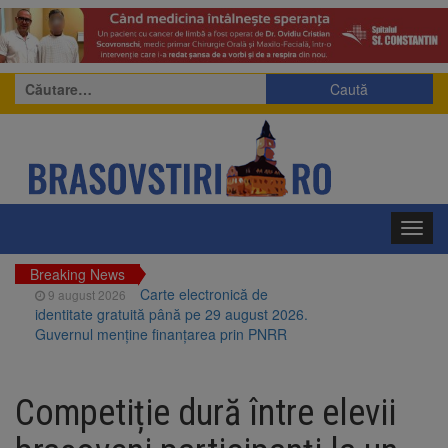
Caută
după:
Toggl
navig
Breaking News
Carte electronică de
9 august 2026
identitate gratuită până pe 29 august 2026.
Guvernul menține finanțarea prin PNRR
Zece troițe istorice din Șcheii
9 august 2026
Brașovului vor fi restaurate. Contractul de
Competiție dură între elevii
finanțare a fost semnat