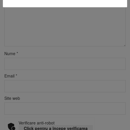
Nume
*
Email
*
Site web
Verificare anti-robot
Click pentru a începe verificarea