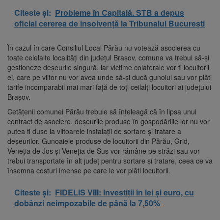
Citeste și:
Probleme în Capitală. STB a depus
oficial cererea de insolvență la Tribunalul București
În cazul în care Consiliul Local Părău nu votează asocierea cu
toate celelalte localități din județul Brașov, comuna va trebui să-și
gestioneze deșeurile singură, iar victime colaterale vor fi locuitorii
ei, care pe viitor nu vor avea unde să-şi ducă gunoiul sau vor plăti
tarife incomparabil mai mari faţă de toţi ceilalţi locuitori ai judeţului
Braşov.
Cetăţenii comunei Părău trebuie să înţeleagă că în lipsa unui
contract de asociere, deşeurile produse în gospodăriile lor nu vor
putea fi duse la viitoarele instalaţii de sortare şi tratare a
deşeurilor. Gunoaiele produse de locuitorii din Părău, Grid,
Veneţia de Jos şi Veneţia de Sus vor rămâne pe străzi sau vor
trebui transportate în alt judeţ pentru sortare şi tratare, ceea ce va
însemna costuri imense pe care le vor plăti locuitorii.
Citeste și:
FIDELIS VIII: Investiții în lei și euro, cu
dobânzi neimpozabile de până la 7,50%