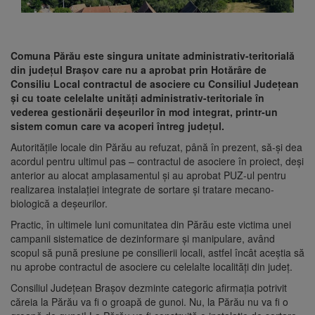
Comuna Părău este singura unitate administrativ-teritorială
din judeţul Braşov care nu a aprobat prin Hotărâre de
Consiliu Local contractul de asociere cu Consiliul Judeţean
şi cu toate celelalte unităţi administrativ-teritoriale în
vederea gestionării deşeurilor în mod integrat, printr-un
sistem comun care va acoperi întreg judeţul.
Autorităţile locale din Părău au refuzat, până în prezent, să-şi dea
acordul pentru ultimul pas – contractul de asociere în proiect, deşi
anterior au alocat amplasamentul şi au aprobat PUZ-ul pentru
realizarea instalaţiei integrate de sortare şi tratare mecano-
biologică a deşeurilor.
Practic, în ultimele luni comunitatea din Părău este victima unei
campanii sistematice de dezinformare şi manipulare, având
scopul să pună presiune pe consilierii locali, astfel încât aceștia să
nu aprobe contractul de asociere cu celelalte localități din județ.
Consiliul Judeţean Braşov dezminte categoric afirmaţia potrivit
căreia la Părău va fi o groapă de gunoi. Nu, la Părău nu va fi o