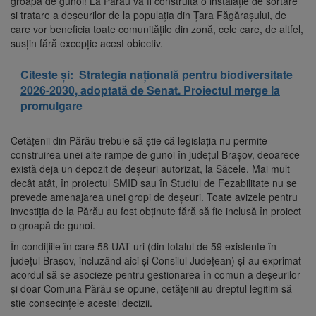
groapă de gunoi! La Părău va fi construită o instalaţie de sortare
si tratare a deşeurilor de la populația din Ţara Făgăraşului, de
care vor beneficia toate comunităţile din zonă, cele care, de altfel,
susţin fără excepţie acest obiectiv.
Citeste și:
Strategia națională pentru biodiversitate
2026-2030, adoptată de Senat. Proiectul merge la
promulgare
Cetăţenii din Părău trebuie să ştie că legislaţia nu permite
construirea unei alte rampe de gunoi în judeţul Braşov, deoarece
există deja un depozit de deșeuri autorizat, la Săcele. Mai mult
decât atât, în proiectul SMID sau în Studiul de Fezabilitate nu se
prevede amenajarea unei gropi de deşeuri. Toate avizele pentru
investiția de la Părău au fost obținute fără să fie inclusă în proiect
o groapă de gunoi.
În condiţiile în care 58 UAT-uri (din totalul de 59 existente în
judeţul Braşov, incluzând aici şi Consilul Judeţean) şi-au exprimat
acordul să se asocieze pentru gestionarea în comun a deşeurilor
şi doar Comuna Părău se opune, cetăţenii au dreptul legitim să
ştie consecinţele acestei decizii.