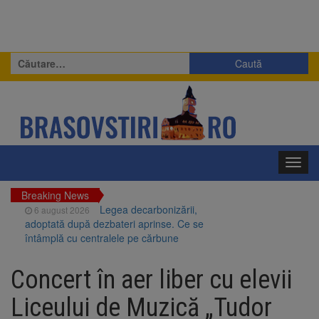
Caută
după:
Toggl
navig
Breaking News
Legea decarbonizării,
6 august 2026
adoptată după dezbateri aprinse. Ce se
întâmplă cu centralele pe cărbune
Legea integrității, adoptată
6 august 2026
de Senat cu amendamentele PSD și AUR.
Concert în aer liber cu elevii
Proiectul merge la promulgare
Artiști din SUA și Cuba vin la
6 august 2026
Liceului de Muzică „Tudor
Brașov Jazz & Blues Festival. Ediția a 14-a