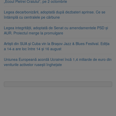
„Ecoul Pietrei Craiului”, pe 2 octombrie
Legea decarbonizării, adoptată după dezbateri aprinse. Ce se
întâmplă cu centralele pe cărbune
Legea integrității, adoptată de Senat cu amendamentele PSD și
AUR. Proiectul merge la promulgare
Artiști din SUA și Cuba vin la Brașov Jazz & Blues Festival. Ediția
a 14-a are loc între 14 și 16 august
Uniunea Europeană acordă Ucrainei încă 1,4 miliarde de euro din
veniturile activelor rusești înghețate