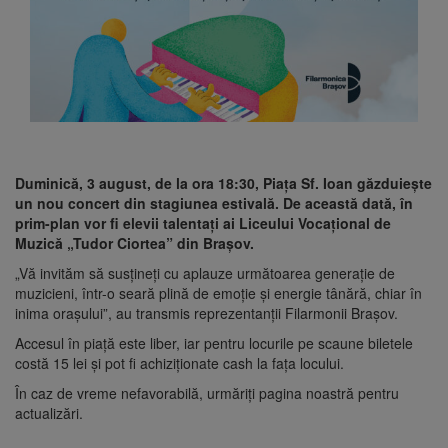
Duminică, 3 august, de la ora 18:30, Piața Sf. Ioan găzduiește
un nou concert din stagiunea estivală. De această dată, în
prim-plan vor fi elevii talentați ai Liceului Vocațional de
Muzică „Tudor Ciortea” din Brașov.
„Vă invităm să susțineți cu aplauze următoarea generație de
muzicieni, într-o seară plină de emoție și energie tânără, chiar în
inima orașului”, au transmis reprezentanții Filarmonii Brașov.
Accesul în piață este liber, iar pentru locurile pe scaune biletele
costă 15 lei și pot fi achiziționate cash la fața locului.
În caz de vreme nefavorabilă, urmăriți pagina noastră pentru
actualizări.