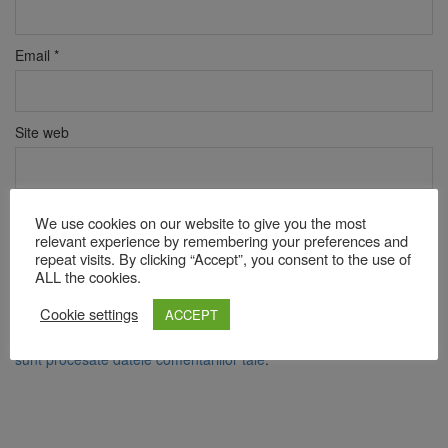
Email
*
Site web
Verificare anti-robot
We use cookies on our website to give you the most
Click pentru a începe verificarea
relevant experience by remembering your preferences and
repeat visits. By clicking “Accept”, you consent to the use of
Friendly
Captcha ⇗
ALL the cookies.
Cookie settings
ACCEPT
Acest site folosește Akismet pentru a reduce spamul.
Află cum
sunt procesate datele comentariilor tale
.