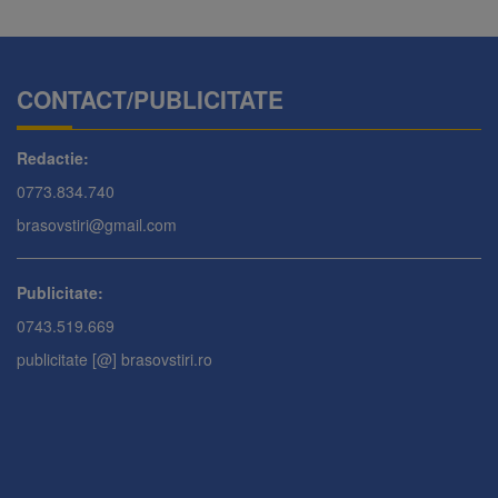
CONTACT/PUBLICITATE
Redactie:
0773.834.740
brasovstiri@gmail.com
Publicitate:
0743.519.669
publicitate [@] brasovstiri.ro