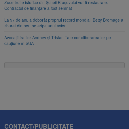
Zece troițe istorice din Șcheii Brașovului vor fi restaurate.
Contractul de finanțare a fost semnat
La 97 de ani, a doborât propriul record mondial. Betty Bromage a
zburat din nou pe aripa unui avion
Avocații fraților Andrew și Tristan Tate cer eliberarea lor pe
cauțiune în SUA
CONTACT/PUBLICITATE