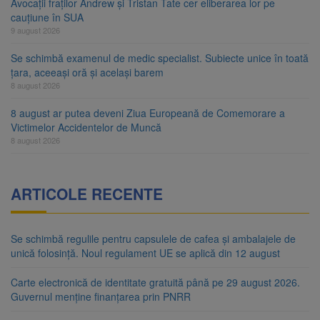
Avocații fraților Andrew și Tristan Tate cer eliberarea lor pe
cauțiune în SUA
9 august 2026
Se schimbă examenul de medic specialist. Subiecte unice în toată
țara, aceeași oră și același barem
8 august 2026
8 august ar putea deveni Ziua Europeană de Comemorare a
Victimelor Accidentelor de Muncă
8 august 2026
ARTICOLE RECENTE
Se schimbă regulile pentru capsulele de cafea și ambalajele de
unică folosință. Noul regulament UE se aplică din 12 august
Carte electronică de identitate gratuită până pe 29 august 2026.
Guvernul menține finanțarea prin PNRR