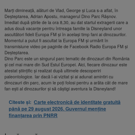
Marți dimineață, alături de Vlad, George și Luca s-a aflat, în
Deșteptarea, Adrian Apostu, managerul Dino Parc Râșnov.
Imediat după știrile de la ora 8,30, au dat startul extragerii care a
adus două vacanțe pentru întreaga familie la Disneyland unor
ascultători fideli Europa FM și în același timp fani ai dinozaurilor.
Momentul a putut fi ascultat la Europa FM și urmărit în
transmisiune video pe paginile de Facebook Radio Europa FM și
Deșteptarea.
Dino Parc este un singurul parc tematic de dinozauri din România
și cel mai mare din Sud Estul Europei. Aici, fiecare dinozaur este
atestat științific și realizat după ultimele descoperiri
paleontologice. Iar dacă l-ai vizitat și ai adunat amintiri cu
dinozauri din parc, acum le poți folosi pentru a arăta cât de mare
fan ești al dinozaurilor și să câștigi aventura la Disneyland!
Citeste și:
Carte electronică de identitate gratuită
până pe 29 august 2026. Guvernul menține
finanțarea prin PNRR