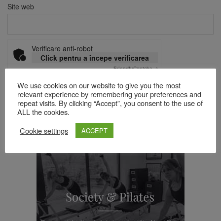
Site web
Verificare anti-robot
Click pentru a începe verificarea
Friendly
Captcha ⇗
We use cookies on our website to give you the most
relevant experience by remembering your preferences and
repeat visits. By clicking “Accept”, you consent to the use of
Acest site folosește Akismet pentru a reduce spamul.
Află cum
ALL the cookies.
sunt procesate datele comentariilor tale
.
Cookie settings
ACCEPT