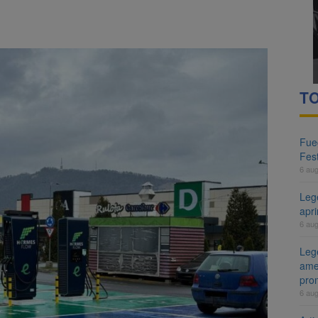
TO
Fueg
Fest
6 au
Leg
apr
6 au
Lege
ame
pro
6 au