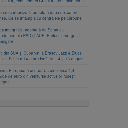
ivalului „Ecoul Pietrei Craiului”, pe 2 octombrie
ea decarbonizării, adoptată după dezbateri
inse. Ce se întâmplă cu centralele pe cărbune
a integrității, adoptată de Senat cu
ndamentele PSD și AUR. Proiectul merge la
mulgare
ști din SUA și Cuba vin la Brașov Jazz & Blues
ival. Ediția a 14-a are loc între 14 și 16 august
unea Europeană acordă Ucrainei încă 1,4
arde de euro din veniturile activelor rusești
hețate