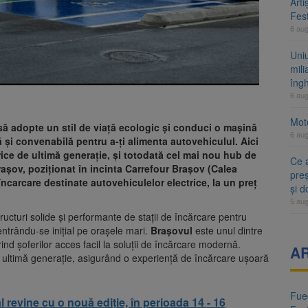
Arti
Fest
6 au
Uni
mili
îng
6 au
Moto
să adopte un stil de viață ecologic și conduci o mașină
6 au
ă și convenabilă pentru a-ți alimenta autovehiculul. Aici
rice de ultimă generație, și totodată cel mai nou hub de
Ce 
rașov, poziționat în incinta Carrefour Brașov (Calea
preș
încarcare destinate autovehiculelor electrice, la un preț
și 
5 au
ucturi solide și performante de stații de încărcare pentru
entrându-se inițial pe orașele mari.
Brașovul
este unul dintre
ind șoferilor acces facil la soluții de încărcare modernă.
A
e ultimă generație, asigurând o experiență de încărcare ușoară
Fueg
 revine cu o nouă ediție, în perioada 14 - 16