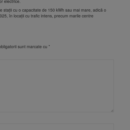
or electrice.
 stații cu o capacitate de 150 kWh sau mai mare, adică o
5, în locații cu trafic intens, precum marile centre
bligatorii sunt marcate cu
*