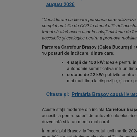
august 2026
“Considerăm că fiecare persoană care utilizează 
complet emisiile de CO2 în timpul utilizării acestui
trebui să aibă acces ușor la soluții eficiente de 
accesibile și ecologice pentru a promova mobilita
Parcarea Carrefour Brașov (Calea Bucure
ști 
10 posturi de încăcare, dintre care:
4 stații de 150 kW
: ideale pentru
în
autonomie semnificativă într-un timp
o stație de 22 kW:
potrivite pentru
mai mult timp la dispoziție, și care 
Citeste și:
Primăria Brașov caută livrato
Aceste stații moderne din incinta
Carrefour Braș
accesibilă pentru șoferii de autovehicule electrice
dezvoltată și la un mediu mai curat.
În municipiul Brașov, la începutul lunii martie 202
care 866 de autoturisme electrice și 71 de motoci