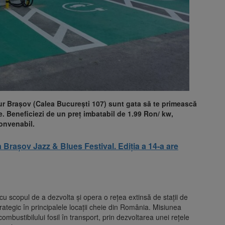
ur Brașov (Calea București 107) sunt gata să te primească
e. Beneficiezi de un preț imbatabil de 1.99 Ron/ kw,
convenabil.
a Brașov Jazz & Blues Festival. Ediția a 14-a are
u scopul de a dezvolta și opera o rețea extinsă de stații de
trategic în principalele locații cheie din România. Misiunea
 combustibilului fosil în transport, prin dezvoltarea unei rețele