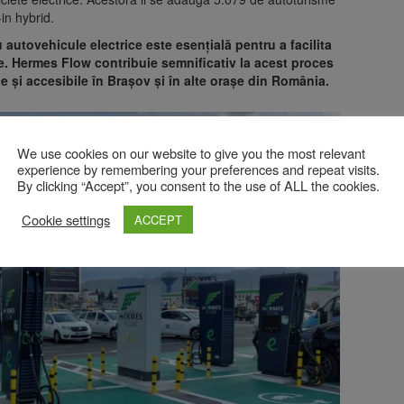
-in hybrid.
 autovehicule electrice este esențială pentru a facilita
e. Hermes Flow contribuie semnificativ la acest proces
e și accesibile în Brașov și în alte orașe din România.
We use cookies on our website to give you the most relevant
experience by remembering your preferences and repeat visits.
By clicking “Accept”, you consent to the use of ALL the cookies.
Cookie settings
ACCEPT