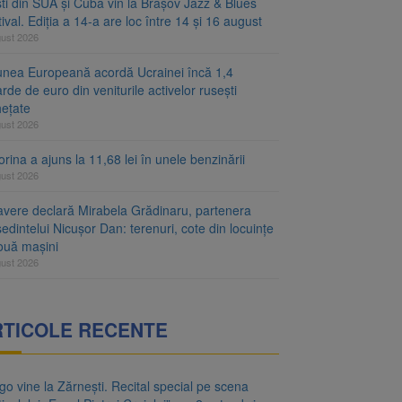
ști din SUA și Cuba vin la Brașov Jazz & Blues
ival. Ediția a 14-a are loc între 14 și 16 august
gust 2026
unea Europeană acordă Ucrainei încă 1,4
arde de euro din veniturile activelor rusești
hețate
gust 2026
rina a ajuns la 11,68 lei în unele benzinării
gust 2026
avere declară Mirabela Grădinaru, partenera
edintelui Nicușor Dan: terenuri, cote din locuințe
două mașini
gust 2026
RTICOLE RECENTE
o vine la Zărnești. Recital special pe scena