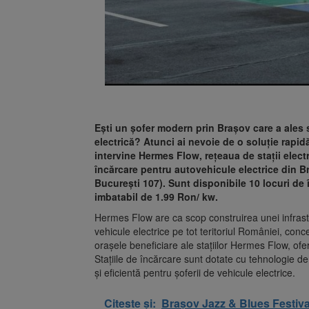
Ești un șofer modern prin Brașov care a ales 
electrică? Atunci ai nevoie de o soluție rapid
intervine Hermes Flow, rețeaua de stații elect
încărcare pentru autovehicule electrice din B
București 107). Sunt disponibile 10 locuri de 
imbatabil de 1.99 Ron/ kw.
Hermes Flow are ca scop construirea unei infrastr
vehicule electrice pe tot teritoriul României, conc
orașele beneficiare ale stațiilor Hermes Flow, ofer
Stațiile de încărcare sunt dotate cu tehnologie d
și eficientă pentru șoferii de vehicule electrice.
Citeste și:
Brașov Jazz & Blues Festival