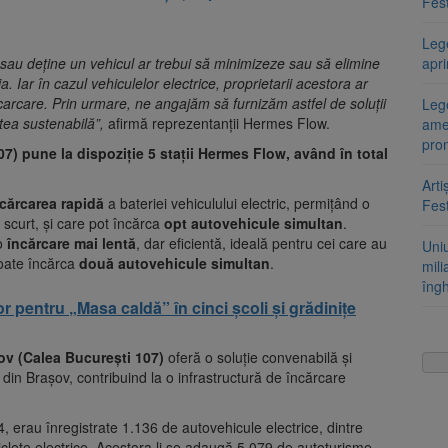
Fest
Leg
sau deține un vehicul ar trebui să minimizeze sau să elimine
apr
a. Iar în cazul vehiculelor electrice, proprietarii acestora ar
încarcare. Prin urmare, ne angajăm să furnizăm astfel de soluții
Lege
tea sustenabilă”,
afirmă reprezentanții Hermes Flow.
ame
pro
107) pune la dispoziție 5 stații Hermes Flow, având în total
Arti
cărcarea rapidă
a bateriei vehiculului electric, permițând o
Fest
 scurt, și care pot încărca
opt autovehicule simultan
.
 o
încărcare mai lentă
, dar eficientă, ideală pentru cei care au
Uni
poate încărca
două autovehicule simultan
.
mili
îng
r pentru „Masa caldă” în cinci școli și grădinițe
ov (Calea Bucure
ști 107)
oferă o soluție convenabilă și
 din Brașov, contribuind la o infrastructură de încărcare
4, erau înregistrate 1.136 de autovehicule electrice, dintre
clete electrice. Acestora li se adaugă 5.079 de autoturisme