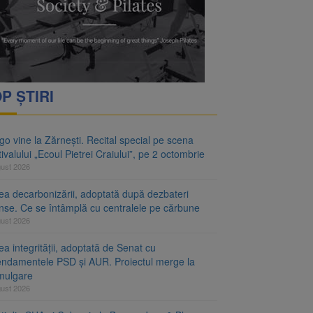
P ȘTIRI
o vine la Zărnești. Recital special pe scena
ivalului „Ecoul Pietrei Craiului”, pe 2 octombrie
gust 2026
ea decarbonizării, adoptată după dezbateri
inse. Ce se întâmplă cu centralele pe cărbune
gust 2026
a integrității, adoptată de Senat cu
ndamentele PSD și AUR. Proiectul merge la
mulgare
gust 2026