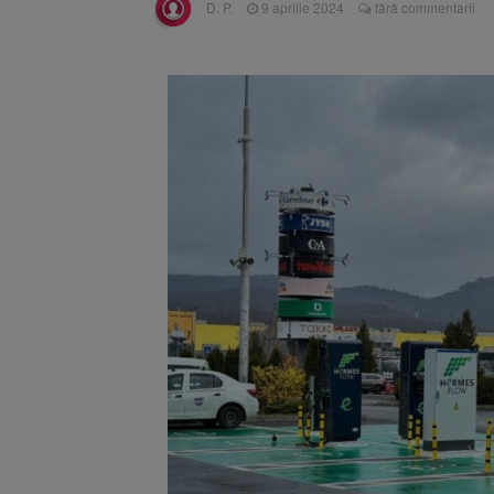
D. P.
9 aprilie 2024
fără commentarii