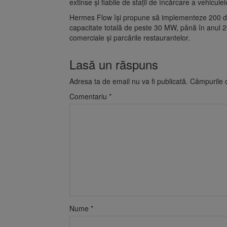
extinse și fiabile de stații de încărcare a vehiculel
Hermes Flow își propune să implementeze 200 de
capacitate totală de peste 30 MW, până în anul 202
comerciale și parcările restaurantelor.
Lasă un răspuns
Adresa ta de email nu va fi publicată.
Câmpurile o
Comentariu
*
Nume
*