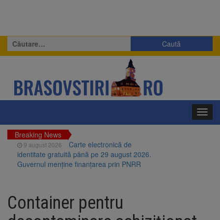
Caută
după:
Toggl
navig
Breaking News
Carte electronică de
9 august 2026
identitate gratuită până pe 29 august 2026.
Guvernul menține finanțarea prin PNRR
Zece troițe istorice din Șcheii
9 august 2026
Brașovului vor fi restaurate. Contractul de
Container pentru
finanțare a fost semnat