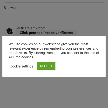
Site web
Verificare anti-robot
Click pentru a începe verificarea
Friendly
Captcha ⇗
We use cookies on our website to give you the most
relevant experience by remembering your preferences and
repeat visits. By clicking “Accept”, you consent to the use of
ALL the cookies.
Acest site folosește Akismet pentru a reduce spamul.
Află cum
sunt procesate datele comentariilor tale
.
Cookie settings
ACCEPT