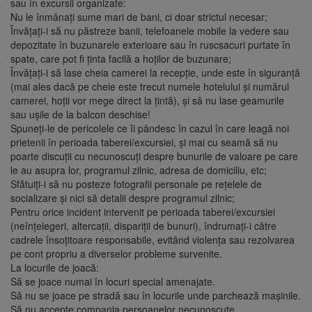
sau în excursii organizate:
Nu le înmânați sume mari de bani, ci doar strictul necesar;
Învățați-i să nu păstreze banii, telefoanele mobile la vedere sau
depozitate în buzunarele exterioare sau în ruscsacuri purtate în
spate, care pot fi ținta facilă a hoților de buzunare;
Învățați-i să lase cheia camerei la recepție, unde este în siguranță
(mai ales dacă pe cheie este trecut numele hotelului și numărul
camerei, hoții vor mege direct la țintă), și să nu lase geamurile
sau ușile de la balcon deschise!
Spuneți-le de pericolele ce îi pândesc în cazul în care leagă noi
prietenii în perioada taberei/excursiei, și mai cu seamă să nu
poarte discuții cu necunoscuți despre bunurile de valoare pe care
le au asupra lor, programul zilnic, adresa de domiciliu, etc;
Sfătuiți-i să nu posteze fotografii personale pe rețelele de
socializare și nici să detalii despre programul zilnic;
Pentru orice incident intervenit pe perioada taberei/excursiei
(neînțelegeri, altercații, dispariții de bunuri), îndrumați-i către
cadrele însoțitoare responsabile, evitând violența sau rezolvarea
pe cont propriu a diverselor probleme survenite.
La locurile de joacă:
Să se joace numai în locuri special amenajate.
Să nu se joace pe stradă sau în locurile unde parchează maşinile.
Să nu accepte compania persoanelor necunoscute .