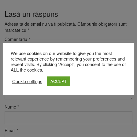
Lasă un răspuns
Adresa ta de email nu va fi publicată.
Câmpurile obligatorii sunt
marcate cu
*
Comentariu
*
We use cookies on our website to give you the most
relevant experience by remembering your preferences and
repeat visits. By clicking “Accept”, you consent to the use of
ALL the cookies.
Cookie settings
ACCEPT
Nume
*
Email
*