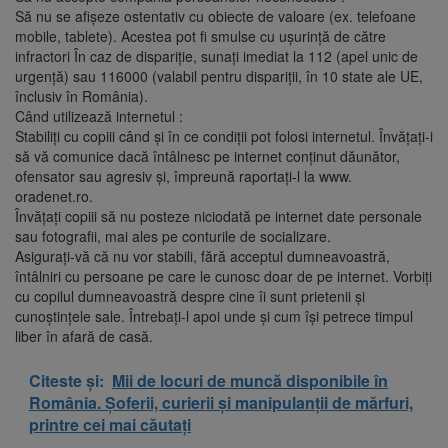
Să nu se afişeze ostentativ cu obiecte de valoare (ex. telefoane
mobile, tablete). Acestea pot fi smulse cu uşurinţă de către
infractori În caz de dispariţie, sunaţi imediat la 112 (apel unic de
urgenţă) sau 116000 (valabil pentru dispariţii, în 10 state ale UE,
înclusiv în România).
Când utilizează internetul :
Stabiliţi cu copiii când şi în ce condiţii pot folosi internetul. Învăţaţi-i
să vă comunice dacă întâlnesc pe internet conţinut dăunător,
ofensator sau agresiv şi, împreună raportaţi-l la www.
oradenet.ro.
Învăţaţi copiii să nu posteze niciodată pe internet date personale
sau fotografii, mai ales pe conturile de socializare.
Asiguraţi-vă că nu vor stabili, fără acceptul dumneavoastră,
întâlniri cu persoane pe care le cunosc doar de pe internet. Vorbiţi
cu copilul dumneavoastră despre cine îi sunt prietenii şi
cunoştinţele sale. Întrebaţi-l apoi unde şi cum îşi petrece timpul
liber în afară de casă.
Citeste și:
Mii de locuri de muncă disponibile în
România. Șoferii, curierii și manipulanții de mărfuri,
printre cei mai căutați