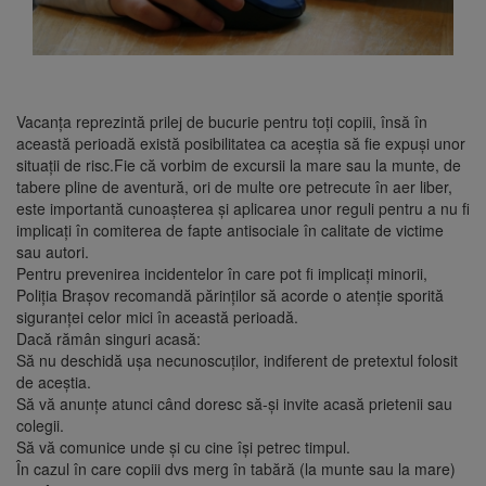
Vacanţa reprezintă prilej de bucurie pentru toţi copiii, însă în
această perioadă există posibilitatea ca aceştia să fie expuşi unor
situaţii de risc.Fie că vorbim de excursii la mare sau la munte, de
tabere pline de aventură, ori de multe ore petrecute în aer liber,
este importantă cunoaşterea şi aplicarea unor reguli pentru a nu fi
implicaţi în comiterea de fapte antisociale în calitate de victime
sau autori.
Pentru prevenirea incidentelor în care pot fi implicați minorii,
Poliția Brașov recomandă părinților să acorde o atenție sporită
siguranței celor mici în această perioadă.
Dacă rămân singuri acasă:
Să nu deschidă uşa necunoscuţilor, indiferent de pretextul folosit
de aceştia.
Să vă anunţe atunci când doresc să-şi invite acasă prietenii sau
colegii.
Să vă comunice unde şi cu cine îşi petrec timpul.
În cazul în care copiii dvs merg în tabără (la munte sau la mare)