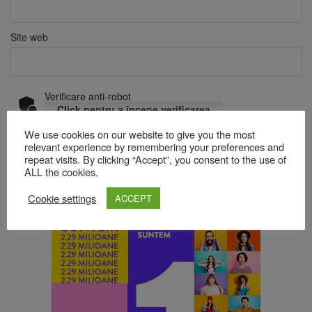
Site web
Verificare anti-robot
Click pentru a începe verificarea
Friendly
Captcha ⇗
We use cookies on our website to give you the most
relevant experience by remembering your preferences and
repeat visits. By clicking “Accept”, you consent to the use of
ALL the cookies.
Acest site folosește Akismet pentru a reduce spamul.
Află cum
sunt procesate datele comentariilor tale
.
Cookie settings
ACCEPT