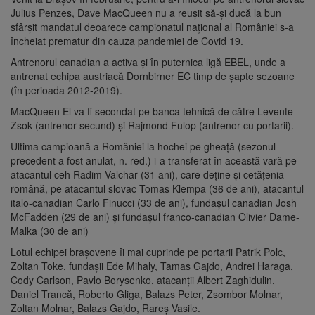
Julius Penzes, Dave MacQueen nu a reuşit să-şi ducă la bun
sfârşit mandatul deoarece campionatul naţional al României s-a
încheiat prematur din cauza pandemiei de Covid 19.
Antrenorul canadian a activa şi în puternica ligă EBEL, unde a
antrenat echipa austriacă Dornbirner EC timp de şapte sezoane
(în perioada 2012-2019).
MacQueen El va fi secondat pe banca tehnică de către Levente
Zsok (antrenor secund) şi Rajmond Fulop (antrenor cu portarii).
Ultima campioană a României la hochei pe gheaţă (sezonul
precedent a fost anulat, n. red.) i-a transferat în această vară pe
atacantul ceh Radim Valchar (31 ani), care deţine şi cetăţenia
română, pe atacantul slovac Tomas Klempa (36 de ani), atacantul
italo-canadian Carlo Finucci (33 de ani), fundaşul canadian Josh
McFadden (29 de ani) şi fundaşul franco-canadian Olivier Dame-
Malka (30 de ani)
Lotul echipei braşovene îi mai cuprinde pe portarii Patrik Polc,
Zoltan Toke, fundaşii Ede Mihaly, Tamas Gajdo, Andrei Haraga,
Cody Carlson, Pavlo Borysenko, atacanţii Albert Zaghidulin,
Daniel Trancă, Roberto Gliga, Balazs Peter, Zsombor Molnar,
Zoltan Molnar, Balazs Gajdo, Rareş Vasile.