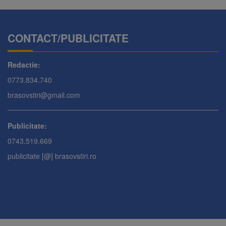
CONTACT/PUBLICITATE
Redactie:
0773.834.740
brasovstiri@gmail.com
Publicitate:
0743.519.669
publicitate [@] brasovstiri.ro