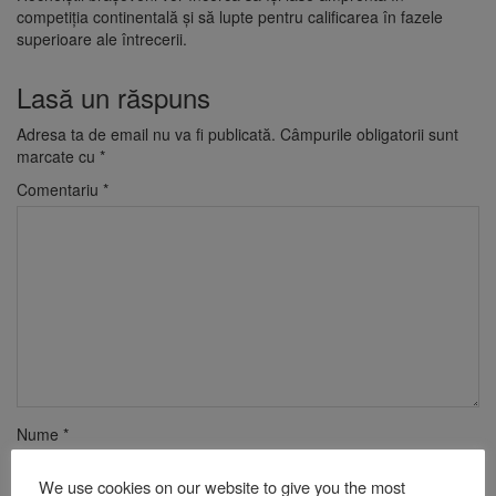
competiția continentală și să lupte pentru calificarea în fazele
superioare ale întrecerii.
Lasă un răspuns
Adresa ta de email nu va fi publicată.
Câmpurile obligatorii sunt
marcate cu
*
Comentariu
*
Nume
*
We use cookies on our website to give you the most