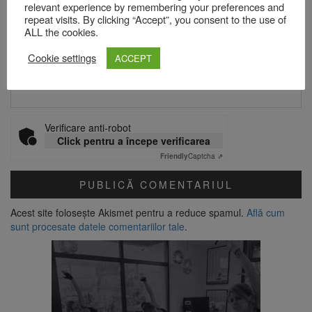
relevant experience by remembering your preferences and
Email
*
repeat visits. By clicking “Accept”, you consent to the use of
ALL the cookies.
Cookie settings
ACCEPT
Site web
Verificare anti-robot
Click pentru a începe verificarea
Friendly
Captcha ⇗
Acest site folosește Akismet pentru a reduce spamul.
Află cum
sunt procesate datele comentariilor tale
.