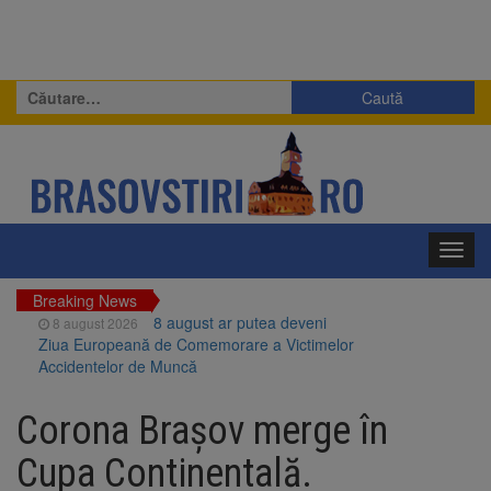
Caută
după:
Toggl
navig
Breaking News
8 august ar putea deveni
8 august 2026
Ziua Europeană de Comemorare a Victimelor
Accidentelor de Muncă
Am început demolarea
8 august 2026
fostului complex Duplex 91, de lângă Piața
Corona Brașov merge în
Star
Ungaria renunță la apelul
8 august 2026
Cupa Continentală.
pentru reducerea consumului de energie.