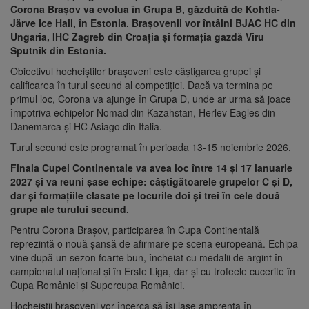
Corona Brașov va evolua în Grupa B, găzduită de Kohtla-
Järve Ice Hall, în Estonia. Brașovenii vor întâlni BJAC HC din
Ungaria, IHC Zagreb din Croația și formația gazdă Viru
Sputnik din Estonia.
Obiectivul hocheiștilor brașoveni este câștigarea grupei și
calificarea în turul secund al competiției. Dacă va termina pe
primul loc, Corona va ajunge în Grupa D, unde ar urma să joace
împotriva echipelor Nomad din Kazahstan, Herlev Eagles din
Danemarca și HC Asiago din Italia.
Turul secund este programat în perioada 13-15 noiembrie 2026.
Finala Cupei Continentale va avea loc între 14 și 17 ianuarie
2027 și va reuni șase echipe: câștigătoarele grupelor C și D,
dar și formațiile clasate pe locurile doi și trei în cele două
grupe ale turului secund.
Pentru Corona Brașov, participarea în Cupa Continentală
reprezintă o nouă șansă de afirmare pe scena europeană. Echipa
vine după un sezon foarte bun, încheiat cu medalii de argint în
campionatul național și în Erste Liga, dar și cu trofeele cucerite în
Cupa României și Supercupa României.
Hocheiștii brașoveni vor încerca să își lase amprenta în